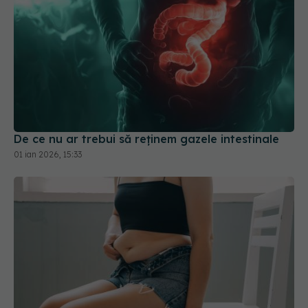
De ce nu ar trebui să reținem gazele intestinale
01 ian 2026, 15:33
Fibroza hepatică lovește puternic aceste femei!