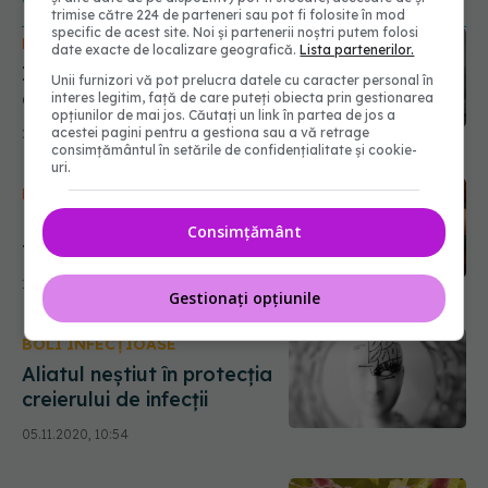
trimise către 224 de parteneri sau pot fi folosite în mod
specific de acest site. Noi și partenerii noștri putem folosi
FRUMUSEȚE
date exacte de localizare geografică.
Lista partenerilor.
Iaurt: efectul nebănuit pe
Unii furnizori vă pot prelucra datele cu caracter personal în
care îl are asupra creierului
interes legitim, față de care puteți obiecta prin gestionarea
opțiunilor de mai jos. Căutați un link în partea de jos a
acestei pagini pentru a gestiona sau a vă retrage
21.01.2022, 16:00
consimțământul în setările de confidențialitate și cookie-
uri.
DIETĂ & DETOX
Postul, luat în calcul ca
Consimțământ
terapie posibilă în tratarea
unor infecții. Ce spune
16.08.2021, 23:32
studiul științific
Gestionați opțiunile
BOLI INFECȚIOASE
Aliatul neștiut în protecția
creierului de infecții
05.11.2020, 10:54