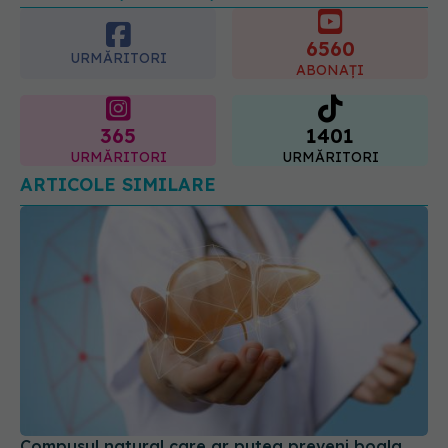
ABONAȚI
365
1401
URMĂRITORI
URMĂRITORI
ARTICOLE SIMILARE
Compusul natural care ar putea preveni boala
ficatului gras
22 ian 2026, 11:10