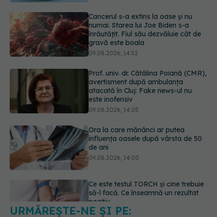
Prof. univ. dr. Cătălina Poiană (CMR),
avertisment după ambulanța
atacată în Cluj: Fake news-ul nu
este inofensiv
09.08.2026, 14:05
Ora la care mănânci ar putea
influența oasele după vârsta de 50
de ani
09.08.2026, 14:00
Ce este testul TORCH și cine trebuie
să-l facă. Ce înseamnă un rezultat
pozitiv
09.08.2026, 13:00
URMĂREȘTE-NE ȘI PE:
Adevărul despre diabetul de tip 2:
ce greșeli fac majoritatea oamenilor.
5 mituri demontate de medici
6560
09.08.2026, 15:00
URMĂRITORI