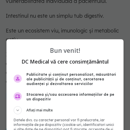
vulnerabilitatea individuală a pacientului.
Intestinul nu este un simplu tub digestiv.
Este un ecosistem viu, imunologic și metabolic
activ.
Bun venit!
Iar diareea este, uneori, felul în care acest
DC Medical vă cere consimțământul
ecosistem ne spune că și-a pierdut echilibrul",
explică dr. Naomi Ciurea, medic specialist
Publicitate și conținut personalizat, măsurători
ale publicității și de conținut, cercetarea
gastroenterolog, pe pagina sa de Facebook.
audienței și dezvoltarea serviciilor
Stocarea și/sau accesarea informațiilor de pe
diaree
intestin
flora intestinala
microbiom
infectii
un dispozitiv
Aflați mai multe
Datele dvs. cu caracter personal vor fi prelucrate, iar
informațiile de pe dispozitiv (cookie-uri, identificatori unici
CITEȘTE ȘI
și alte date de pe dispozitiv) pot fi stocate, accesate de și