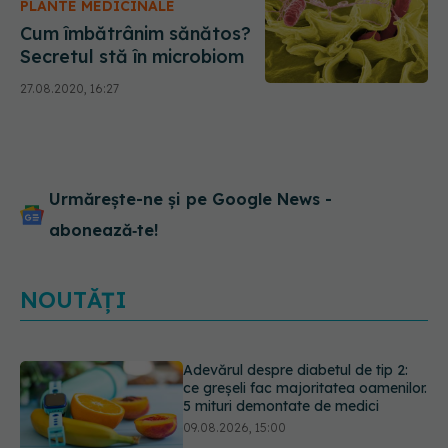
PLANTE MEDICINALE
Cum îmbătrânim sănătos?
Secretul stă în microbiom
27.08.2020, 16:27
Urmărește-ne și pe Google News -
abonează‑te!
NOUTĂȚI
Cancerul s-a extins la oase și nu
numai. Starea lui Joe Biden s-a
înrăutățit. Fiul său dezvăluie cât de
gravă este boala
09.08.2026, 14:52