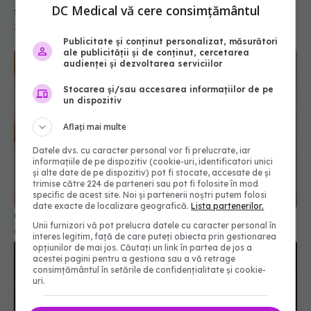
DC Medical vă cere consimțământul
semnele de alarmă care impun consult urgent
27 apr 2026, 13:03
Publicitate și conținut personalizat, măsurători
ale publicității și de conținut, cercetarea
audienței și dezvoltarea serviciilor
Stocarea și/sau accesarea informațiilor de pe
un dispozitiv
Aflați mai multe
Datele dvs. cu caracter personal vor fi prelucrate, iar
informațiile de pe dispozitiv (cookie-uri, identificatori unici
și alte date de pe dispozitiv) pot fi stocate, accesate de și
trimise către 224 de parteneri sau pot fi folosite în mod
specific de acest site. Noi și partenerii noștri putem folosi
date exacte de localizare geografică.
Lista partenerilor.
Ce se întâmplă cu ficatul când bem cafea
Unii furnizori vă pot prelucra datele cu caracter personal în
01 iul 2026, 17:10
interes legitim, față de care puteți obiecta prin gestionarea
opțiunilor de mai jos. Căutați un link în partea de jos a
acestei pagini pentru a gestiona sau a vă retrage
consimțământul în setările de confidențialitate și cookie-
uri.