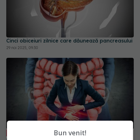
Cinci obiceiuri zilnice care dăunează pancreasului
29 noi 2025, 09:30
Bun venit!
Constipația persistentă, posibil semn
EXCLUSIV
de cancer de colon. Avertismentul medicilor și