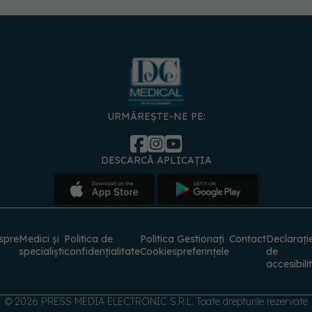
URMĂREȘTE-NE PE:
DESCARCĂ APLICAȚIA
spre
Medici și
Politica de
Politica
Gestionați
Contact
Declarați
specialiști
confidențialitate
Cookies
preferințele
de
accesibili
© 2026 PRESS MEDIA ELECTRONIC S.R.L. Toate drepturile rezervate