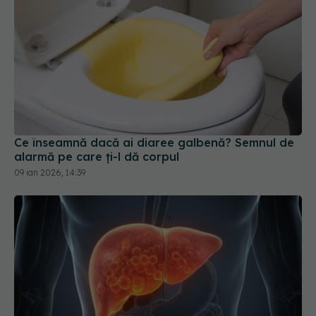
Ce înseamnă dacă ai diaree galbenă? Semnul de
alarmă pe care ți-l dă corpul
09 ian 2026, 14:39