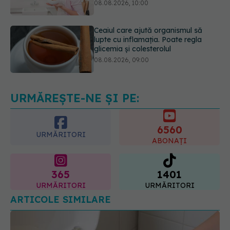
lupte cu inflamația. Poate regla
glicemia și colesterolul
08.08.2026, 09:00
Primele 1.000 de zile ar putea
decide sănătatea creierului pentru
întreaga viață
08.08.2026, 12:00
URMĂREȘTE-NE ȘI PE:
6560
URMĂRITORI
ABONAȚI
365
1401
URMĂRITORI
URMĂRITORI
ARTICOLE SIMILARE