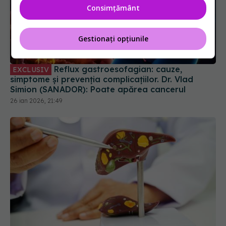
Consimțământ
Gestionați opțiunile
Reflux gastroesofagian: cauze,
EXCLUSIV
simptome și prevenția complicațiilor. Dr. Vlad
Simion (SANADOR): Poate apărea cancerul
26 ian 2026, 21:49