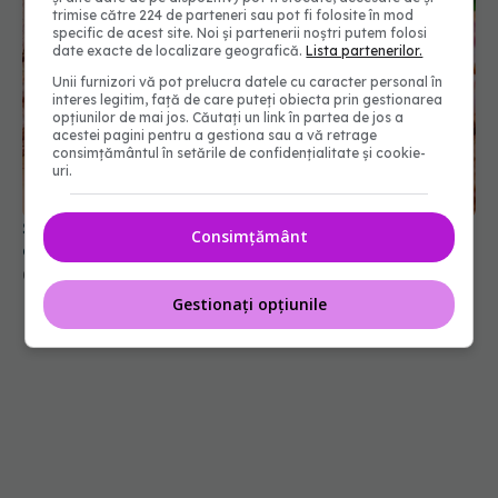
trimise către 224 de parteneri sau pot fi folosite în mod
specific de acest site. Noi și partenerii noștri putem folosi
date exacte de localizare geografică.
Lista partenerilor.
Unii furnizori vă pot prelucra datele cu caracter personal în
interes legitim, față de care puteți obiecta prin gestionarea
opțiunilor de mai jos. Căutați un link în partea de jos a
acestei pagini pentru a gestiona sau a vă retrage
consimțământul în setările de confidențialitate și cookie-
uri.
Șunca, periculoasă. Specialiștii trag un semnal de
Consimțământ
alarmă privind nitriții din carne
05 noi 2025, 23:45
Gestionați opțiunile