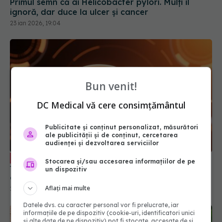
Primul semn că ai Helicobacter pylori. Mulți îl
ignoră, dar duce la ulcer și cancer
23 ian 2026, 19:04
Bun venit!
DC Medical vă cere consimțământul
Publicitate și conținut personalizat, măsurători
ale publicității și de conținut, cercetarea
audienței și dezvoltarea serviciilor
Ficatul gras apare din două greșeli
EXCLUSIV
Stocarea și/sau accesarea informațiilor de pe
frecvente. Medicul explică obiceiurile care
un dispozitiv
afectează ficatul
Aflați mai multe
28 iul 2026, 17:35
Datele dvs. cu caracter personal vor fi prelucrate, iar
informațiile de pe dispozitiv (cookie-uri, identificatori unici
și alte date de pe dispozitiv) pot fi stocate, accesate de și