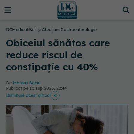
DCMedical
›
Boli și Afecțiuni
›
Gastroenterologie
Obiceiul sănătos care
reduce riscul de
constipație cu 40%
De
Monika Baciu
Publicat pe 10 sep 2025, 22:44
Distribuie acest articol