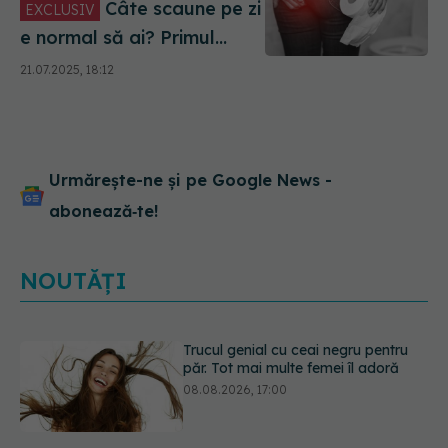
Câte scaune pe zi
EXCLUSIV
e normal să ai? Primul
semn că ești constipat
21.07.2025, 18:12
Urmărește-ne și pe Google News -
abonează‑te!
NOUTĂȚI
Medicamentul folosit de peste 60 de
ani care acționează într-un loc
neașteptat
08.08.2026, 16:00