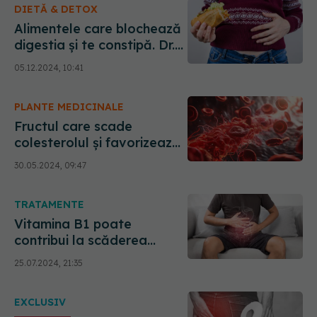
DIETĂ & DETOX
Alimentele care blochează
digestia și te constipă. Dr.
Marius Sava arată
05.12.2024, 10:41
greșelile pe care le faci
zilnic
PLANTE MEDICINALE
Fructul care scade
colesterolul și favorizează
tranzitul intestinal. Previne
30.05.2024, 09:47
inflamația și constipația
TRATAMENTE
Vitamina B1 poate
contribui la scăderea
riscului de constipație.
25.07.2024, 21:35
Medicii, sfătuiți să ia în
calcul promovarea unei
EXCLUSIV
diete bine echilibrate