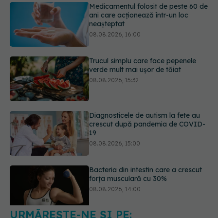
Trucul simplu care face pepenele
verde mult mai ușor de tăiat
08.08.2026, 15:32
Diagnosticele de autism la fete au
crescut după pandemia de COVID-
19
08.08.2026, 15:00
Bacteria din intestin care a crescut
forța musculară cu 30%
08.08.2026, 14:00
Trucul genial cu ceai negru pentru
păr. Tot mai multe femei îl adoră
08.08.2026, 17:00
URMĂREȘTE-NE ȘI PE: