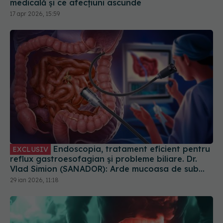
medicală și ce afecțiuni ascunde
17 apr 2026, 15:59
Endoscopia, tratament eficient pentru
EXCLUSIV
reflux gastroesofagian și probleme biliare. Dr.
Vlad Simion (SANADOR): Arde mucoasa de sub
esofag
29 ian 2026, 11:18