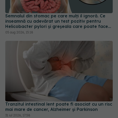
Semnalul din stomac pe care mulți îl ignoră. Ce
înseamnă cu adevărat un test pozitiv pentru
Helicobacter pylori și greșeala care poate face
tratamentul mult mai dificil
05 aug 2026, 15:18
Tranzitul intestinal lent poate fi asociat cu un risc
mai mare de cancer, Alzheimer și Parkinson
31 iul 2026, 17:58