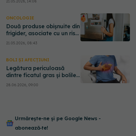
21.05.2026, 14:08
„Suntem doar la vârful
icebergului”
ONCOLOGIE
Două produse obișnuite din
frigider, asociate cu un risc
mai mare de cancer.
21.05.2026, 08:43
Avertismentul unei
cercetătoare
BOLI ȘI AFECȚIUNI
Legătura periculoasă
dintre ficatul gras și bolile
de inimă
28.06.2026, 09:00
Urmărește-ne și pe Google News -
abonează‑te!