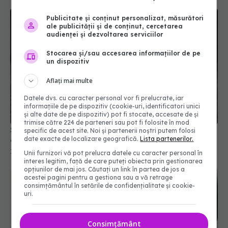
Publicitate și conținut personalizat, măsurători
ale publicității și de conținut, cercetarea
audienței și dezvoltarea serviciilor
Stocarea și/sau accesarea informațiilor de pe
un dispozitiv
Aflați mai multe
Datele dvs. cu caracter personal vor fi prelucrate, iar
informațiile de pe dispozitiv (cookie-uri, identificatori unici
și alte date de pe dispozitiv) pot fi stocate, accesate de și
trimise către 224 de parteneri sau pot fi folosite în mod
Scaunul moale, posibil simptom al cancerului. Nu
specific de acest site. Noi și partenerii noștri putem folosi
date exacte de localizare geografică.
Lista partenerilor.
este vorba de cancerul de colon
16 iun 2026, 16:22
Unii furnizori vă pot prelucra datele cu caracter personal în
interes legitim, față de care puteți obiecta prin gestionarea
opțiunilor de mai jos. Căutați un link în partea de jos a
acestei pagini pentru a gestiona sau a vă retrage
consimțământul în setările de confidențialitate și cookie-
uri.
Consimțământ