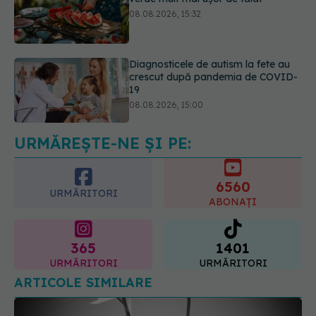
Diagnosticele de autism la fete au
crescut după pandemia de COVID-
19
08.08.2026, 15:00
Microplasticele pot traversa bariera
placentară și modifica hormonii
08.08.2026, 18:00
URMĂREȘTE-NE ȘI PE:
6560
URMĂRITORI
ABONAȚI
365
1401
URMĂRITORI
URMĂRITORI
ARTICOLE SIMILARE