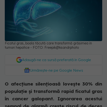
Ficatul gras, boala tăcută care transformă grăsimea în
tumori hepatice - FOTO: Freepik@ksandrphoto
Adaugă-ne ca sursă preferată în Google
Urmărește-ne pe Google News
O afecțiune silențioasă lovește 30% din
populație și transformă rapid ficatul gras
în cancer galopant. Ignorarea acestui
semnal de alarmă crește riscul de deces