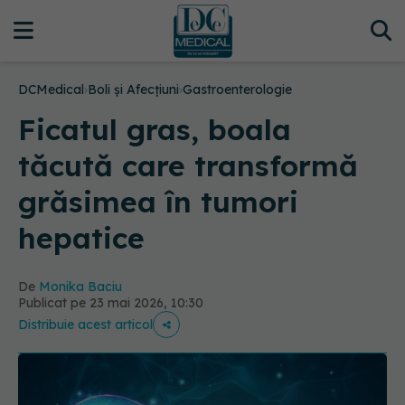
DCMedical
›
Boli și Afecțiuni
›
Gastroenterologie
Ficatul gras, boala
tăcută care transformă
grăsimea în tumori
hepatice
De
Monika Baciu
Publicat pe 23 mai 2026, 10:30
Distribuie acest articol