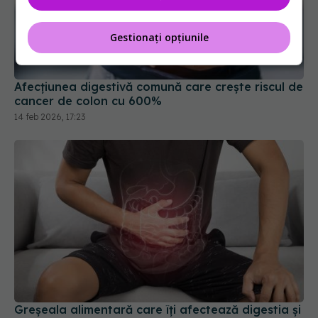
Gestionați opțiunile
Afecțiunea digestivă comună care crește riscul de
cancer de colon cu 600%
14 feb 2026, 17:23
Greșeala alimentară care îți afectează digestia și