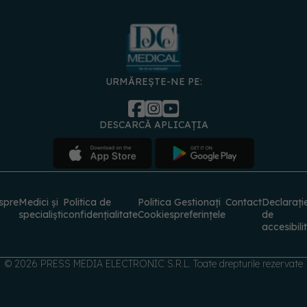
URMĂREȘTE-NE PE:
DESCARCĂ APLICAȚIA
spre
Medici și
Politica de
Politica
Gestionați
Contact
Declarați
specialiști
confidențialitate
Cookies
preferințele
de
accesibili
© 2026 PRESS MEDIA ELECTRONIC S.R.L. Toate drepturile rezervate