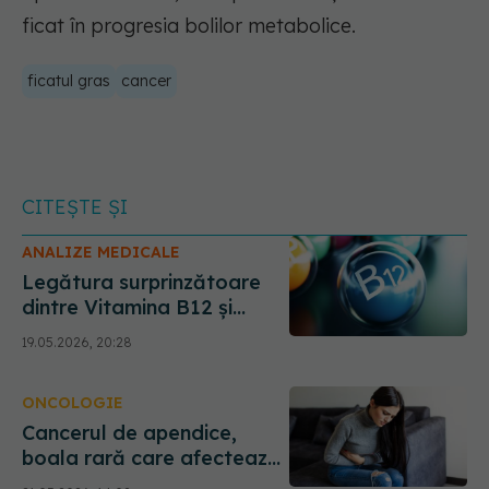
ficat în progresia bolilor metabolice.
ficatul gras
cancer
CITEȘTE ȘI
ANALIZE MEDICALE
Legătura surprinzătoare
dintre Vitamina B12 și
cancer. Ce ascund, de fapt,
19.05.2026, 20:28
valorile mari din analize
ONCOLOGIE
Cancerul de apendice,
boala rară care afectează
tinerii. Medicii avertizează: