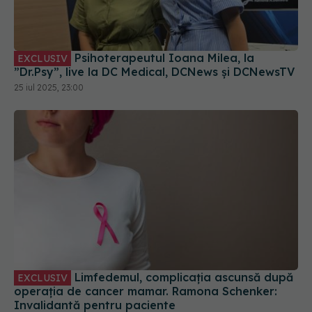
Psihoterapeutul Ioana Milea, la
EXCLUSIV
”Dr.Psy”, live la DC Medical, DCNews și DCNewsTV
25 iul 2025, 23:00
Limfedemul, complicația ascunsă după
EXCLUSIV
operația de cancer mamar. Ramona Schenker:
Invalidantă pentru paciente