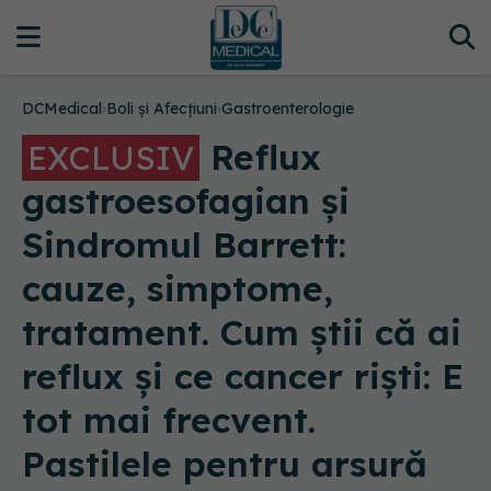
DCMedical
›
Boli și Afecțiuni
›
Gastroenterologie
Reflux
EXCLUSIV
gastroesofagian și
Sindromul Barrett:
cauze, simptome,
tratament. Cum știi că ai
reflux și ce cancer riști: E
tot mai frecvent.
Pastilele pentru arsură