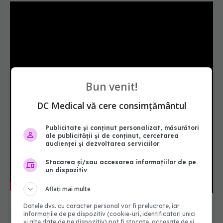
Bun venit!
DC Medical vă cere consimțământul
Publicitate și conținut personalizat, măsurători
ale publicității și de conținut, cercetarea
audienței și dezvoltarea serviciilor
Stocarea și/sau accesarea informațiilor de pe
un dispozitiv
Aflați mai multe
Datele dvs. cu caracter personal vor fi prelucrate, iar
informațiile de pe dispozitiv (cookie-uri, identificatori unici
sanatate
arsuri
reflux gastro-esofagian
boala de reflux
și alte date de pe dispozitiv) pot fi stocate, accesate de și