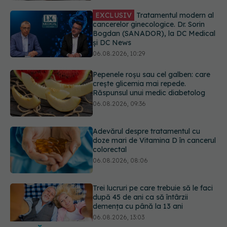
EXCLUSIV
Tratamentul modern al
cancerelor ginecologice. Dr. Sorin
Bogdan (SANADOR), la DC Medical
și DC News
06.08.2026, 10:29
Pepenele roșu sau cel galben: care
crește glicemia mai repede.
Răspunsul unui medic diabetolog
06.08.2026, 09:36
Adevărul despre tratamentul cu
doze mari de Vitamina D în cancerul
colorectal
06.08.2026, 08:06
Trei lucruri pe care trebuie să le faci
după 45 de ani ca să întârzii
demența cu până la 13 ani
06.08.2026, 13:03