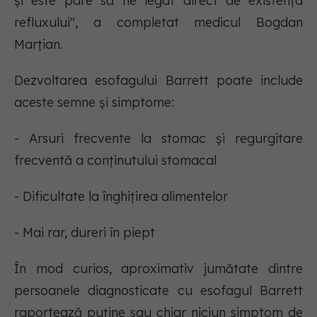
și este pare să fie legat direct de existența
refluxului", a completat medicul Bogdan
Marțian.
Dezvoltarea esofagului Barrett poate include
aceste semne și simptome:
- Arsuri frecvente la stomac și regurgitare
frecventă a conținutului stomacal
- Dificultate la înghițirea alimentelor
- Mai rar, dureri în piept
În mod curios, aproximativ jumătate dintre
persoanele diagnosticate cu esofagul Barrett
raportează puține sau chiar niciun simptom de