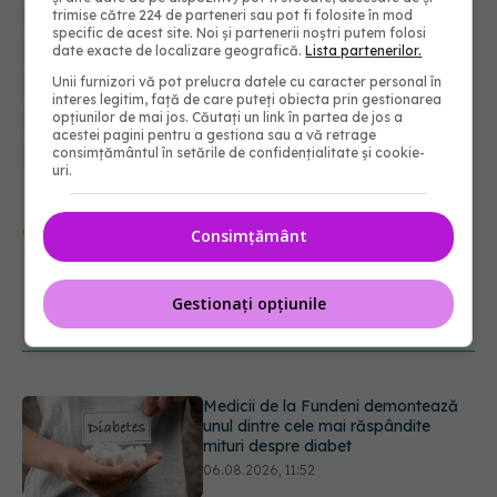
trimise către 224 de parteneri sau pot fi folosite în mod
arsuri stomac
reflux gastroesofagian
esofagul barrett
specific de acest site. Noi și partenerii noștri putem folosi
aciditate
doza de sanatate
aciditate gastrica
date exacte de localizare geografică.
Lista partenerilor.
Unii furnizori vă pot prelucra datele cu caracter personal în
aciditate la stomac
alimente aciditate stomac
barrett
interes legitim, față de care puteți obiecta prin gestionarea
opțiunilor de mai jos. Căutați un link în partea de jos a
diagnostic reflux gastroesofagian
acestei pagini pentru a gestiona sau a vă retrage
consimțământul în setările de confidențialitate și cookie-
reflux gastroesofagian simptome
uri.
Urmărește-ne și pe Google News -
Consimțământ
abonează‑te!
Gestionați opțiunile
NOUTĂȚI
Medicii de la Fundeni demontează
unul dintre cele mai răspândite
mituri despre diabet
06.08.2026, 11:52