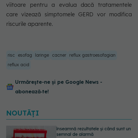
viitoare pentru a evalua dacă tratamentele
care vizează simptomele GERD vor modifica
riscurile aparente.
risc
esofag
laringe
cacner
reflux gastroesofagian
reflux acid
Urmărește-ne și pe Google News -
abonează‑te!
NOUTĂȚI
Trucul simplu de vară care te