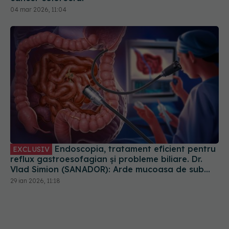
04 mar 2026, 11:04
Endoscopia, tratament eficient pentru
EXCLUSIV
reflux gastroesofagian și probleme biliare. Dr.
Vlad Simion (SANADOR): Arde mucoasa de sub
esofag
29 ian 2026, 11:18