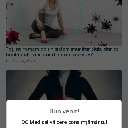
Țoți ne temem de un sistem imunitar slab, dar ce
boală poți face când e prea agresiv?
13 iun 2026, 09:20
Bun venit!
DC Medical vă cere consimțământul