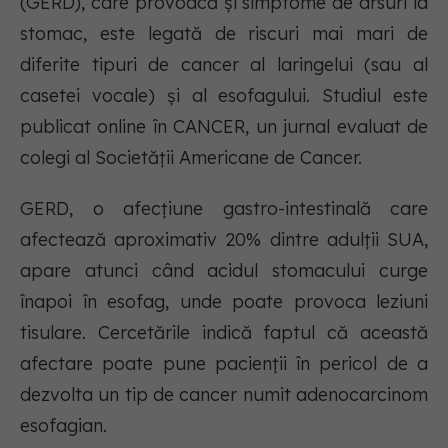
(GERD), care provoacă și simptome de arsuri la
stomac, este legată de riscuri mai mari de
diferite tipuri de cancer al laringelui (sau al
casetei vocale) și al esofagului. Studiul este
publicat online în CANCER, un jurnal evaluat de
colegi al Societății Americane de Cancer.
GERD, o afecțiune gastro-intestinală care
afectează aproximativ 20% dintre adulții SUA,
apare atunci când acidul stomacului curge
înapoi în esofag, unde poate provoca leziuni
tisulare. Cercetările indică faptul că această
afectare poate pune pacienții în pericol de a
dezvolta un tip de cancer numit adenocarcinom
esofagian.