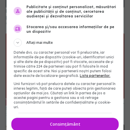
Publicitate și conținut personalizat, măsurători
Boala de reflux gastroesofagian crește riscul
ale publicității și de conținut, cercetarea
problemelor cardiace acute
audienței și dezvoltarea serviciilor
01 noi 2025, 15:54
Stocarea și/sau accesarea informațiilor de pe
un dispozitiv
Aflați mai multe
Datele dvs. cu caracter personal vor fi prelucrate, iar
informațiile de pe dispozitiv (cookie-uri, identificatori unici
și alte date de pe dispozitiv) pot fi stocate, accesate de și
trimise către 224 de parteneri sau pot fi folosite în mod
specific de acest site. Noi și partenerii noștri putem folosi
date exacte de localizare geografică.
Lista partenerilor.
Unii furnizori vă pot prelucra datele cu caracter personal în
interes legitim, față de care puteți obiecta prin gestionarea
opțiunilor de mai jos. Căutați un link în partea de jos a
acestei pagini pentru a gestiona sau a vă retrage
Ce trebuie să știi despre fosfolipide. Dr.
EXCLUSIV
consimțământul în setările de confidențialitate și cookie-
uri.
Speranța Iacob: Mecanism multiplu
16 apr 2026, 15:34
Consimțământ