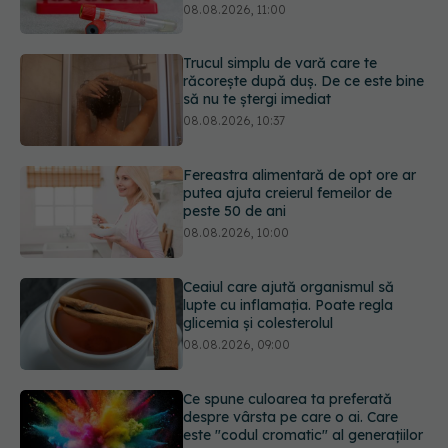
răcorește după duș. De ce este bine
să nu te ștergi imediat
08.08.2026, 10:37
Fereastra alimentară de opt ore ar
putea ajuta creierul femeilor de
peste 50 de ani
08.08.2026, 10:00
Ceaiul care ajută organismul să
lupte cu inflamația. Poate regla
glicemia și colesterolul
08.08.2026, 09:00
Ce spune culoarea ta preferată
despre vârsta pe care o ai. Care
este "codul cromatic" al generațiilor
07.08.2026, 21:29
Analiza de sânge AST (SGOT): ce