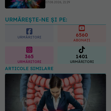
înseamnă rezultatele și când sunt un
semnal de alarmă
08.08.2026, 11:00
URMĂREȘTE-NE ȘI PE:
6560
URMĂRITORI
ABONAȚI
365
1401
URMĂRITORI
URMĂRITORI
ARTICOLE SIMILARE