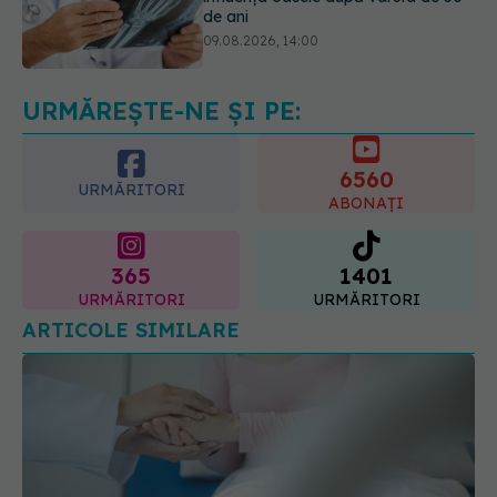
Cum alegem alimentele pe timp de
caniculă. Recomandările
specialiștilor
09.08.2026, 15:14
URMĂREȘTE-NE ȘI PE:
6560
URMĂRITORI
ABONAȚI
365
1401
URMĂRITORI
URMĂRITORI
ARTICOLE SIMILARE