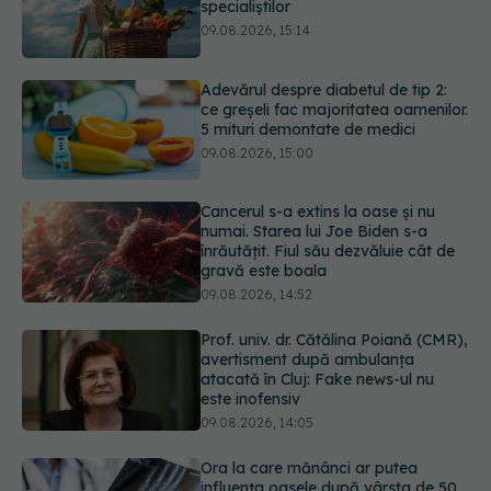
Adevărul despre diabetul de tip 2:
ce greșeli fac majoritatea oamenilor.
5 mituri demontate de medici
09.08.2026, 15:00
Cancerul s-a extins la oase și nu
numai. Starea lui Joe Biden s-a
înrăutățit. Fiul său dezvăluie cât de
gravă este boala
09.08.2026, 14:52
Prof. univ. dr. Cătălina Poiană (CMR),
avertisment după ambulanța
atacată în Cluj: Fake news-ul nu
este inofensiv
09.08.2026, 14:05
Ora la care mănânci ar putea
influența oasele după vârsta de 50
de ani
09.08.2026, 14:00