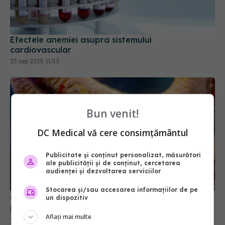
Efectele anemiei asupra sistemului
cardiovascular
25 sep 2019, 11:53
Bun venit!
DC Medical vă cere consimțământul
Publicitate și conținut personalizat, măsurători
ale publicității și de conținut, cercetarea
audienței și dezvoltarea serviciilor
Stocarea și/sau accesarea informațiilor de pe
Ce este mielofibroza: simptome, cauze și cum
un dispozitiv
poate fi tratată
Aflați mai multe
08 dec 2025, 19:33