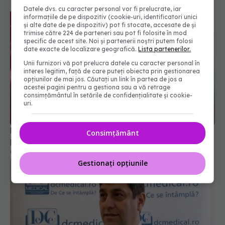
Datele dvs. cu caracter personal vor fi prelucrate, iar
informațiile de pe dispozitiv (cookie-uri, identificatori unici
și alte date de pe dispozitiv) pot fi stocate, accesate de și
trimise către 224 de parteneri sau pot fi folosite în mod
specific de acest site. Noi și partenerii noștri putem folosi
date exacte de localizare geografică.
Lista partenerilor.
Unii furnizori vă pot prelucra datele cu caracter personal în
interes legitim, față de care puteți obiecta prin gestionarea
opțiunilor de mai jos. Căutați un link în partea de jos a
acestei pagini pentru a gestiona sau a vă retrage
consimțământul în setările de confidențialitate și cookie-
uri.
Boala Christmas: simptome și cauze. Poate
Consimțământ
provoca sângerări inexplicabile în creier
02 aug 2024, 15:24
Gestionați opțiunile