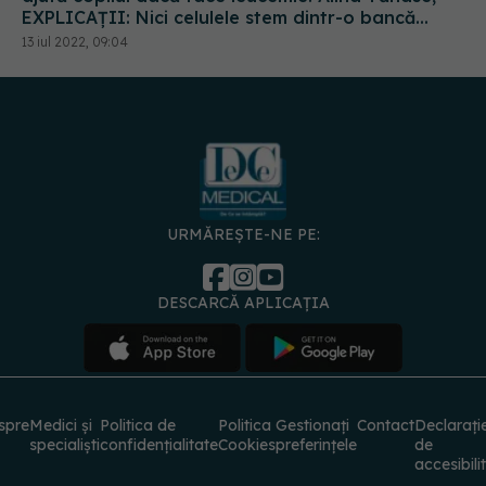
EXPLICAȚII: Nici celulele stem dintr-o bancă
privată NU AJUTĂ
13 iul 2022, 09:04
URMĂREȘTE-NE PE:
DESCARCĂ APLICAȚIA
spre
Medici și
Politica de
Politica
Gestionați
Contact
Declarați
specialiști
confidențialitate
Cookies
preferințele
de
accesibili