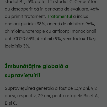
stadiul B și 5% au fost în stadiul C. Cercetătorii
au descoperit că în perioada de evaluare, 46%
au primit tratament.
Tratamentul
a inclus
analogi purinici 38%, agenți de alchilare 96%,
chimioimunoterapie cu anticorpi monoclonali
anti-CD20 63%, ibrutinib 9%, venetoclax 1% și
idelalisib 3%.
Îmbunătățire globală a
supraviețuirii
Supraviețuirea generală a fost de 13,9 ani, 9,2
ani și, respectiv, 7,9 ani, pentru etapele Binet A,
B și C.