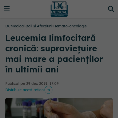
DCMedical
›
Boli și Afecțiuni
›
Hemato-oncologie
Leucemia limfocitară
cronică: supraviețuire
mai mare a pacienților
în ultimii ani
Publicat pe 29 dec 2019, 17:09
Distribuie acest articol