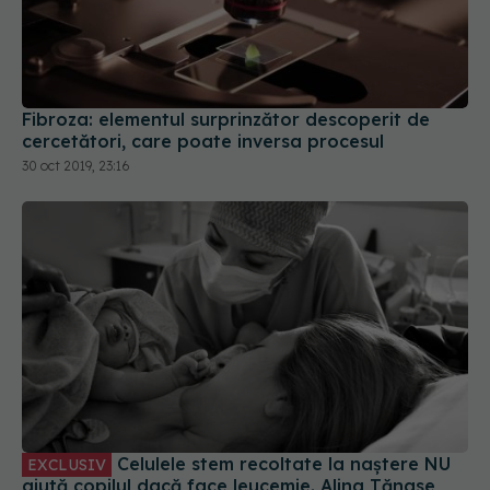
Fibroza: elementul surprinzător descoperit de
cercetători, care poate inversa procesul
30 oct 2019, 23:16
Celulele stem recoltate la naștere NU
EXCLUSIV
ajută copilul dacă face leucemie. Alina Tănase,