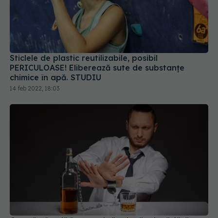
Sticlele de plastic reutilizabile, posibil
PERICULOASE! Eliberează sute de substanțe
chimice în apă. STUDIU
14 feb 2022, 18:03
Ce se întâmplă în corpul tău după o lună fără
alcool. Adevărul despre Dry January
09 ian 2025, 23:22