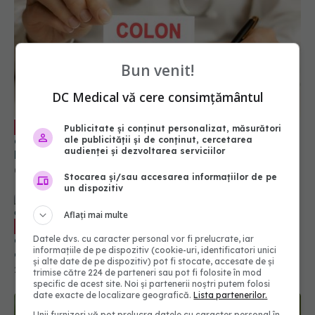
Bun venit!
Testul care îți arată dacă ai cancer
EXCLUSIV
colorectal. Cristian Gheorghe: Este ieftin.
DC Medical vă cere consimțământul
Pacientul și-l poate cumpăra, îl face acasă.
Rezultatele sunt rapide
03 iul 2023, 20:48
Publicitate și conținut personalizat, măsurători
ale publicității și de conținut, cercetarea
audienței și dezvoltarea serviciilor
Stocarea și/sau accesarea informațiilor de pe
67 lei, prețul sângelui. Ce benenficii ai
EXCLUSIV
un dispozitiv
dacă donezi sânge. Val Vâlcu - Carla Tănasie: Un
om își face o meserie din chestia asta / Nici
Aflați mai multe
pentru 67 lei lumea nu donează! Nu trebuie să
25 sep 2023, 09:52
vină pentru bani
Datele dvs. cu caracter personal vor fi prelucrate, iar
informațiile de pe dispozitiv (cookie-uri, identificatori unici
și alte date de pe dispozitiv) pot fi stocate, accesate de și
trimise către 224 de parteneri sau pot fi folosite în mod
specific de acest site. Noi și partenerii noștri putem folosi
date exacte de localizare geografică.
Lista partenerilor.
Unii furnizori vă pot prelucra datele cu caracter personal în