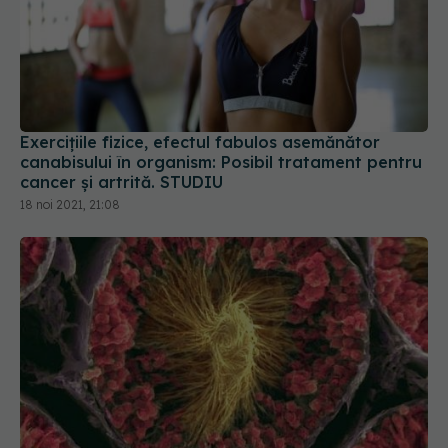
Exercițiile fizice, efectul fabulos asemănător
canabisului în organism: Posibil tratament pentru
cancer și artrită. STUDIU
18 noi 2021, 21:08
Dr Vasi Rădulescu: 12 chestii interesante despre
spermatozoizi pe care nu le știți