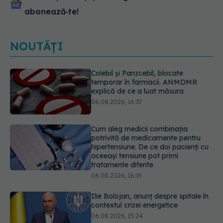
abonează‑te!
NOUTĂȚI
Cum aleg medicii combinația
potrivită de medicamente pentru
hipertensiune. De ce doi pacienți cu
aceeași tensiune pot primi
tratamente diferite
06.08.2026, 16:19
Ilie Bolojan, anunț despre spitale în
contextul crizei energetice
06.08.2026, 15:24
EXCLUSIV
Cum schimbă
Inteligența Artificială relația dintre
medic și pacient