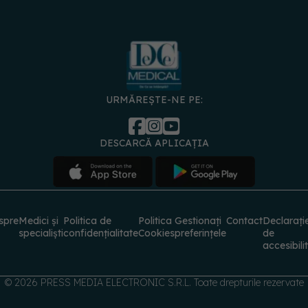
URMĂREȘTE-NE PE:
DESCARCĂ APLICAȚIA
spre
Medici și
Politica de
Politica
Gestionați
Contact
Declarați
specialiști
confidențialitate
Cookies
preferințele
de
accesibili
© 2026 PRESS MEDIA ELECTRONIC S.R.L. Toate drepturile rezervate