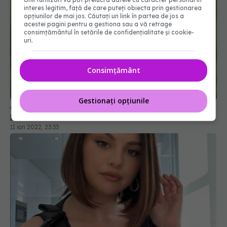
interes legitim, față de care puteți obiecta prin gestionarea
opțiunilor de mai jos. Căutați un link în partea de jos a
acestei pagini pentru a gestiona sau a vă retrage
consimțământul în setările de confidențialitate și cookie-
uri.
Consimțământ
Alăptarea e sănătoasă și pentru mamă, nu doar
pentru copil. STUDIU
11 ian 2022, 23:33
Gestionați opțiunile
15 simptome care îți arată că ai Lupus, boala din