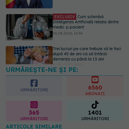
06.08.2026, 14:34
Trei lucruri pe care trebuie să le faci
după 45 de ani ca să întârzii
demența cu până la 13 ani
06.08.2026, 13:03
URMĂREȘTE-NE ȘI PE:
Colebil și Panzcebil, blocate
temporar în farmacii. ANMDMR
explică de ce a luat măsura
6560
06.08.2026, 16:37
URMĂRITORI
ABONAȚI
365
1401
URMĂRITORI
URMĂRITORI
ARTICOLE SIMILARE