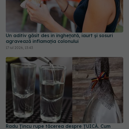
Un aditiv găsit des în înghețată, iaurt și sosuri
agravează inflamația colonului
17 iul 2026, 13:43
Radu Țincu rupe tăcerea despre ȚUICĂ. Cum
ajungem să ne intoxicăm cu PLUMB, fără să știm:
Cazanele de metal, INTERZISE
02 iun 2022, 13:00