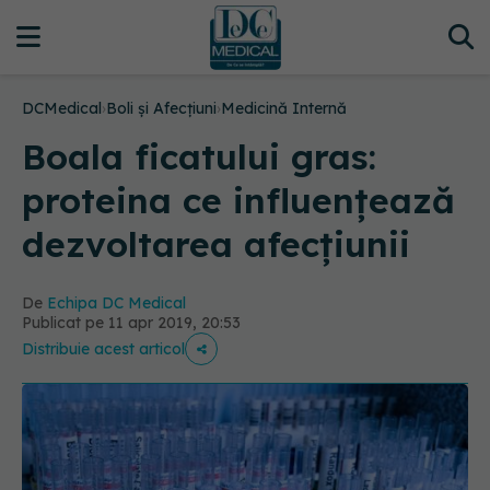
DCMedical
›
Boli și Afecțiuni
›
Medicină Internă
Boala ficatului gras:
proteina ce influențează
dezvoltarea afecțiunii
De
Echipa DC Medical
Publicat pe 11 apr 2019, 20:53
Distribuie acest articol