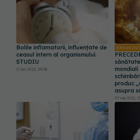
Bolile inflamatorii, influențate de
BREAKIN
ceasul intern al organismului.
PRECEDEN
STUDIU
sănătate 
mondiali 
17 ian 2022, 09:38
schimbări
produc „
asupra s
07 sep 2021, 1