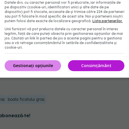
Datele dvs. cu caracter personal vor fi prelucrate, iar informațiile de
or continua să dezvolte ciroză (cicatrici ireversibile
pe dispozitiv (cookie-uri, identificatori unici și alte date de pe
dispozitiv) pot fi stocate, accesate de și trimise către 224 de parteneri
articipanților ar trebui să fie bine dacă își
sau pot fi folosite în mod specific de acest site. Noi și partenerii noștri
putem folosi date exacte de localizare geografică.
Lista partenerilor.
 mod corespunzător. "
Unii furnizori vă pot prelucra datele cu caracter personal în interes
legitim, față de care puteți obiecta prin gestionarea opțiunilor de mai
vire mai atentă asupra modului în care factorii de
jos. Căutați un link în partea de jos a acestei pagini pentru a gestiona
sau a vă retrage consimțământul în setările de confidențialitate și
area de boli hepatice grase nealcoolice mai
cookie-uri.
Gestionați opțiunile
Consimțământ
ras
boala ficatului gras
abonează‑te!