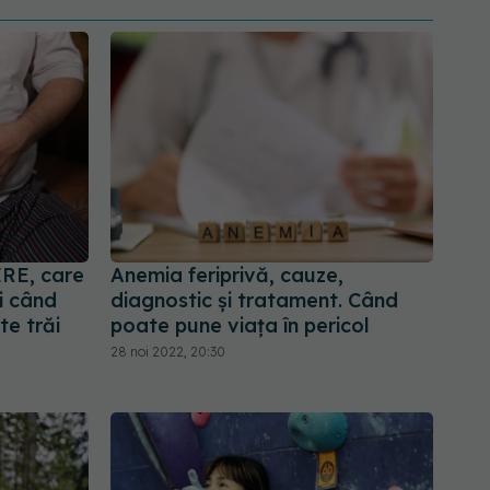
ERE, care
Anemia feriprivă, cauze,
i când
diagnostic și tratament. Când
e trăi
poate pune viața în pericol
28 noi 2022, 20:30