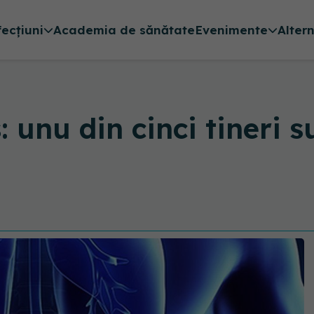
fecțiuni
Academia de sănătate
Evenimente
Alter
: unu din cinci tineri 