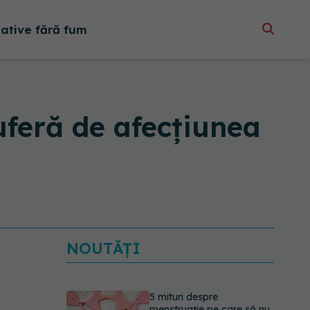
native fără fum
suferă de afecțiunea
NOUTĂȚI
5 mituri despre
menstruație pe care să nu