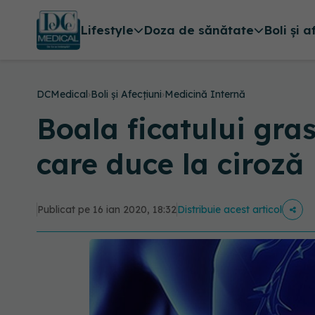
Lifestyle
Doza de sănătate
Boli și a
DCMedical
›
Boli și Afecțiuni
›
Medicină Internă
Boala ficatului gras
care duce la ciroză
Publicat pe 16 ian 2020, 18:32
Distribuie acest articol