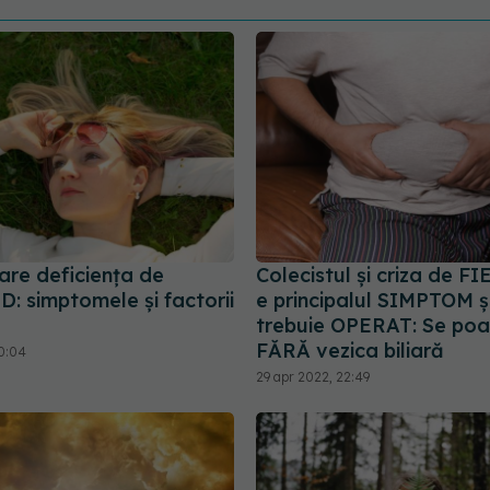
are deficiența de
Colecistul și criza de FI
D: simptomele și factorii
e principalul SIMPTOM ș
trebuie OPERAT: Se poat
FĂRĂ vezica biliară
10:04
29 apr 2022, 22:49