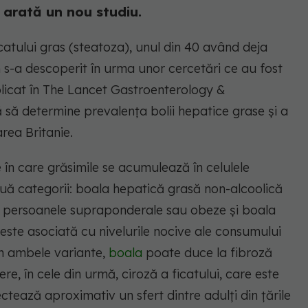
t, arată un nou studiu.
ficatului gras (steatoza), unul din 40 având deja
 s-a descoperit în urma unor cercetări ce au fost
icat în The Lancet Gastroenterology &
 să determine prevalența bolii hepatice grase și a
area Britanie.
în care grăsimile se acumulează în celulele
două categorii: boala hepatică grasă non-alcoolică
a persoanele supraponderale sau obeze și boala
este asociată cu nivelurile nocive ale consumului
în ambele variante,
boala
poate duce la fibroză
vere, în cele din urmă, ciroză a ficatului, care este
ctează aproximativ un sfert dintre adulți din țările