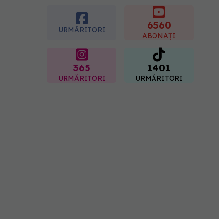
crescut forța musculară cu
30%
6560
08.08.2026, 14:00
URMĂRITORI
ABONAȚI
365
1401
URMĂRITORI
URMĂRITORI