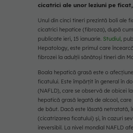
cicatrici ale unor leziuni pe fica
Unul din cinci tineri prezintă boli ale 
cicatrici hepatice (fibroza), după cum
publicate ieri, 15 ianuarie.
Studiul,
publ
Hepatology, este primul care încearcă
fibrozei la adulții sănătoși tineri din M
Boala hepatică grasă este o afecțiune 
ficatului. Este împărțit în general în 
(NAFLD), care se observă de obicei l
hepatică grasă legată de alcool, care 
de băut. Dacă este lăsată netratată, 
(cicatrizarea ficatului) și, în cazuri se
ireversibil. La nivel mondial NAFLD afe