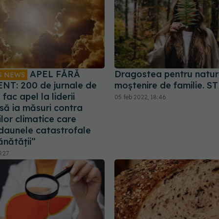
APEL FĂRĂ
Dragostea pentru natur
G NEWS
T: 200 de jurnale de
moștenire de familie. 
fac apel la liderii
05 feb 2022, 18:46
să ia măsuri contra
lor climatice care
daunele catastrofale
ănătății”
3:27