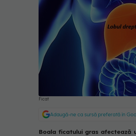
Ficat
Adaugă-ne ca sursă preferată în Go
Boala ficatului gras afectează u