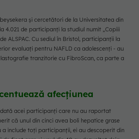
beysekera și cercetători de la Universitatea din
la 4.021 de participanți la studiul numit „Copiii
e ALSPAC. Cu sediul în Bristol, participanții la
terior evaluați pentru NAFLD ca adolescenți - au
elastografie tranzitorie cu FibroScan, ca parte a
centuează afecțiunea
 dată acei participanți care nu au raportat
rit că unul din cinci avea boli hepatice grase
a include toți participanții, ei au descoperit din