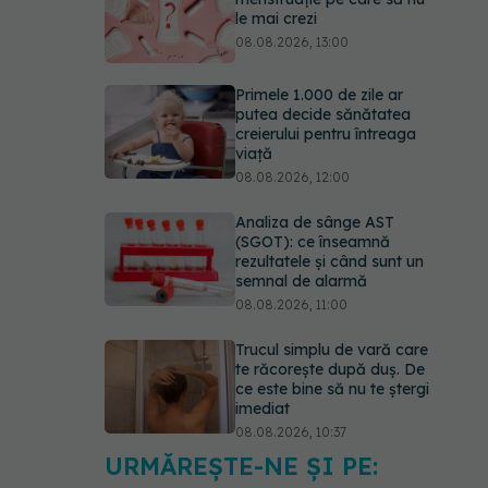
le mai crezi
08.08.2026, 13:00
Primele 1.000 de zile ar
putea decide sănătatea
creierului pentru întreaga
viață
08.08.2026, 12:00
Analiza de sânge AST
(SGOT): ce înseamnă
rezultatele și când sunt un
semnal de alarmă
08.08.2026, 11:00
Trucul simplu de vară care
te răcorește după duș. De
ce este bine să nu te ștergi
imediat
08.08.2026, 10:37
URMĂREȘTE-NE ȘI PE:
Bacteria din intestin care a