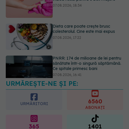
colesterolul. Cine este mai expus
07.08.2026, 17:22
PNRR: 174 de milioane de lei pentru
sănătate într-o singură săptămână.
Ce spitale primesc bani
07.08.2026, 16:41
URMĂREȘTE-NE ȘI PE:
Ce spune culoarea ta preferată
despre vârsta pe care o ai. Care
este "codul cromatic" al generațiilor
6560
07.08.2026, 21:29
URMĂRITORI
ABONAȚI
365
1401
URMĂRITORI
URMĂRITORI
ARTICOLE SIMILARE