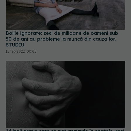
Bolile ignorate: zeci de milioane de oameni sub
50 de ani au probleme la muncă din cauza lor.
STUDIU
15 feb 2022, 00:05
14 boli grave care se pot ascunde în spatele unei
mâncărimi care nu mai trece: simptom ciudat
15 ian 2022, 10:35