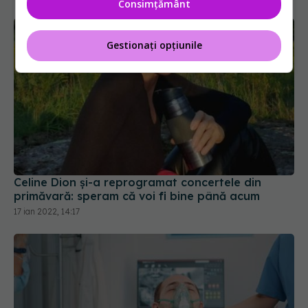
Consimțământ
Gestionați opțiunile
Celine Dion și-a reprogramat concertele din
primăvară: speram că voi fi bine până acum
17 ian 2022, 14:17