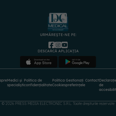
URMĂREȘTE-NE PE:
DESCARCĂ APLICAȚIA
spre
Medici și
Politica de
Politica
Gestionați
Contact
Declarați
specialiști
confidențialitate
Cookies
preferințele
de
accesibili
© 2026 PRESS MEDIA ELECTRONIC S.R.L. Toate drepturile rezervate