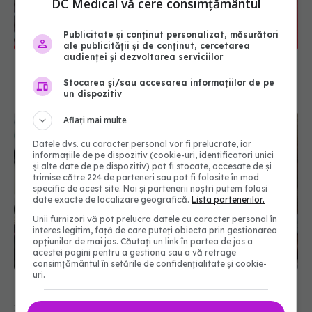
EFECT NEGATIV nebănuit: Vitamina D poate
DC Medical vă cere consimțământul
afecta sănătatea musculară! STUDIU
19 aug 2021, 10:48
Publicitate și conținut personalizat, măsurători
ale publicității și de conținut, cercetarea
audienței și dezvoltarea serviciilor
Stocarea și/sau accesarea informațiilor de pe
un dispozitiv
Aflați mai multe
Datele dvs. cu caracter personal vor fi prelucrate, iar
informațiile de pe dispozitiv (cookie-uri, identificatori unici
și alte date de pe dispozitiv) pot fi stocate, accesate de și
trimise către 224 de parteneri sau pot fi folosite în mod
specific de acest site. Noi și partenerii noștri putem folosi
date exacte de localizare geografică.
Lista partenerilor.
Copiii care au probleme cu somnul ajung adulți cu
Unii furnizori vă pot prelucra datele cu caracter personal în
interes legitim, față de care puteți obiecta prin gestionarea
insomnii. CIFRE îngrijorătoare
opțiunilor de mai jos. Căutați un link în partea de jos a
18 feb 2022, 09:56
acestei pagini pentru a gestiona sau a vă retrage
consimțământul în setările de confidențialitate și cookie-
uri.