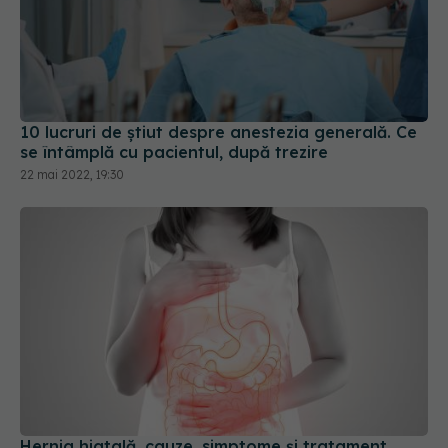
10 lucruri de știut despre anestezia generală. Ce
se întâmplă cu pacientul, după trezire
22 mai 2022, 19:30
Hernia hiatală, cauze, simptome și tratament.
Obiceiul greșit care o declanșează
11 oct 2022, 14:19