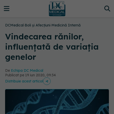
DCMedical
›
Boli și Afecțiuni
›
Medicină Internă
Vindecarea rănilor,
influențată de variația
genelor
De
Echipa DC Medical
Publicat pe 19 iun 2020, 09:34
Distribuie acest articol