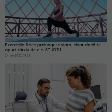
Exercițiile fizice prelungesc viața, chiar dacă te
apuci târziu de ele. STUDIU
24 ian 2022, 19:58
Bolile hepatice cronice în Europa: o criză tăcută,
dar prevenibilă, care scapă sistemelor de