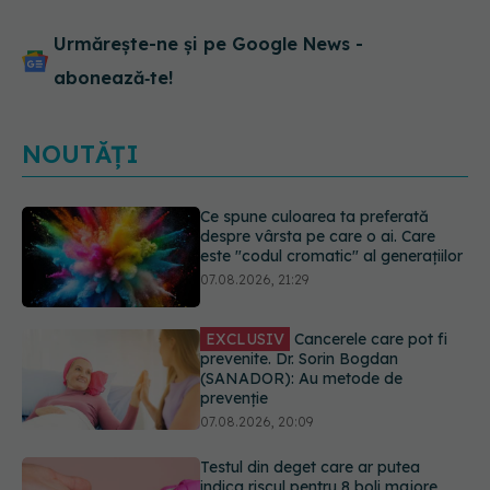
Urmărește-ne și pe Google News -
abonează‑te!
NOUTĂȚI
EXCLUSIV
Cancerele care pot fi
prevenite. Dr. Sorin Bogdan
(SANADOR): Au metode de
prevenție
07.08.2026, 20:09
Testul din deget care ar putea
indica riscul pentru 8 boli majore
07.08.2026, 18:34
Dieta care poate crește brusc