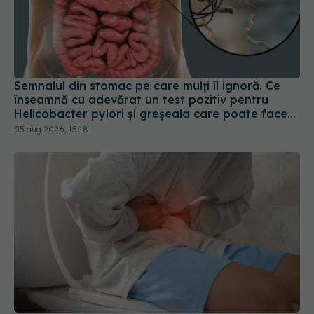
Semnalul din stomac pe care mulți îl ignoră. Ce
înseamnă cu adevărat un test pozitiv pentru
Helicobacter pylori și greșeala care poate face
tratamentul mult mai dificil
05 aug 2026, 15:18
Tranzitul intestinal lent poate fi asociat cu un risc
mai mare de cancer, Alzheimer și Parkinson
31 iul 2026, 17:58