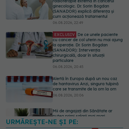
EXCLUSIV
De ce unele paciente
cu cancer de col uterin nu mai ajung
la operație. Dr. Sorin Bogdan
(SANADOR): Intervenția
chirurgicală, doar în situații
particulare
06.08.2026, 20:45
Alertă în Europa după un nou caz
de hantavirus Anzi, singura tulpină
care se transmite de la om la om
06.08.2026, 20:06
Mii de angajați din Sănătate ar
putea primi salarii mai mari.
Sindicatele cer schimbarea legii
06.08.2026, 19:26
URMĂREȘTE-NE ȘI PE:
Alergia la ambrozie: 4 lucruri
esențiale despre simptome,
prevenție și tratament, explicate de
6560
dr. Tudor Ciuhodaru
URMĂRITORI