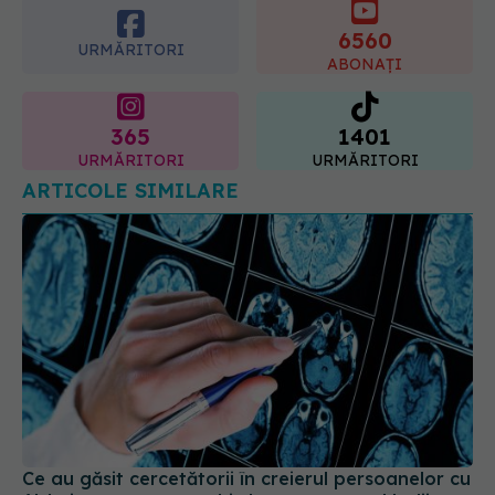
ABONAȚI
07.08.2026, 08:21
365
1401
URMĂRITORI
URMĂRITORI
ARTICOLE SIMILARE
Ce au găsit cercetătorii în creierul persoanelor cu
Alzheimer ar putea schimba tratamentul bolii
03 aug 2026, 20:08