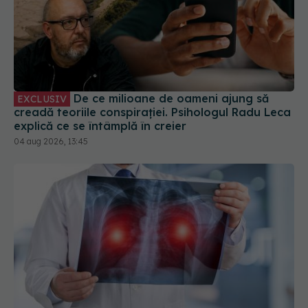
De ce milioane de oameni ajung să
EXCLUSIV
creadă teoriile conspirației. Psihologul Radu Leca
explică ce se întâmplă în creier
04 aug 2026, 13:45
Cancerul care ucide cel mai mult în România.
Testul simplu care poate salva vieți înainte să