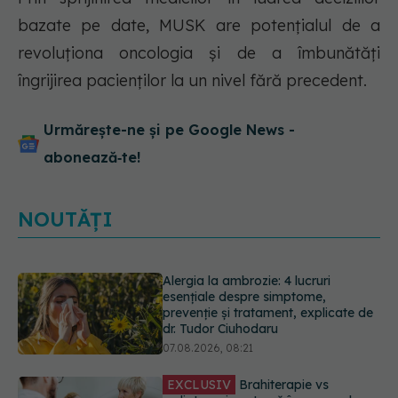
bazate pe date, MUSK are potențialul de a
revoluționa oncologia și de a îmbunătăți
îngrijirea pacienților la un nivel fără precedent.
Urmărește-ne și pe Google News -
abonează‑te!
NOUTĂȚI
EXCLUSIV
Brahiterapie vs
radioterapie externă în cancerul
ginecologic. Dr. Sorin Bogdan
(SANADOR) explică diferența și
cum acționează tratamentul
06.08.2026, 22:49