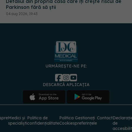
URMĂREȘTE-NE PE:
DESCARCĂ APLICAȚIA
spre
Medici și
Politica de
Politica
Gestionați
Contact
Declarați
specialiști
confidențialitate
Cookies
preferințele
de
accesibili
© 2026 PRESS MEDIA ELECTRONIC S.R.L. Toate drepturile rezervate