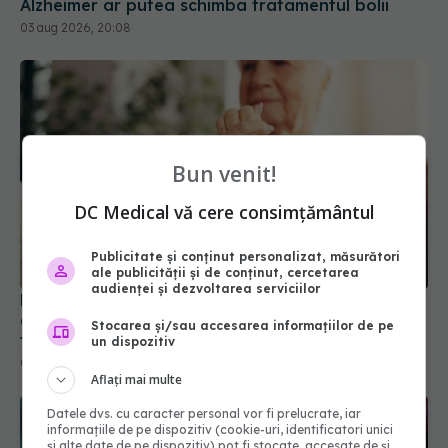
Bun venit!
DC Medical vă cere consimțământul
Primele 5 semne ale bolii Parkinson pe care 80%
Publicitate și conținut personalizat, măsurători
dintre oameni le ignoră. Nu e vorba doar despre
ale publicității și de conținut, cercetarea
tremor
audienței și dezvoltarea serviciilor
05 aug 2026, 17:31
Stocarea și/sau accesarea informațiilor de pe
un dispozitiv
Aflați mai multe
Datele dvs. cu caracter personal vor fi prelucrate, iar
informațiile de pe dispozitiv (cookie-uri, identificatori unici
și alte date de pe dispozitiv) pot fi stocate, accesate de și