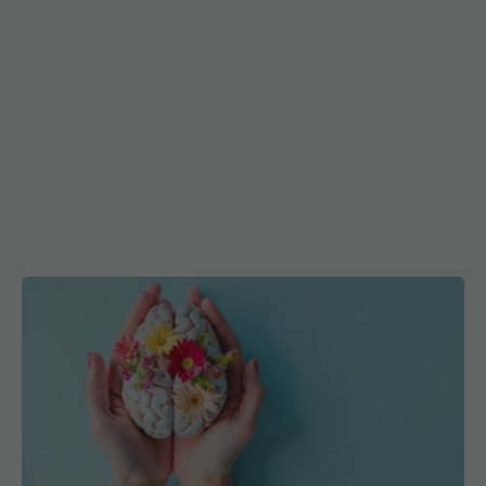
Un obicei din primii ani de viață, asociat cu un risc