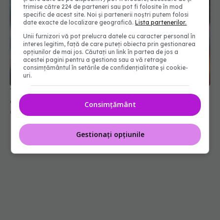
trimise către 224 de parteneri sau pot fi folosite în mod
specific de acest site. Noi și partenerii noștri putem folosi
date exacte de localizare geografică.
Lista partenerilor.
Unii furnizori vă pot prelucra datele cu caracter personal în
interes legitim, față de care puteți obiecta prin gestionarea
opțiunilor de mai jos. Căutați un link în partea de jos a
acestei pagini pentru a gestiona sau a vă retrage
Tumora de câțiva milimetri care te poate ucide în
consimțământul în setările de confidențialitate și cookie-
câteva ore. Avertismentul medicilor
uri.
01 aug 2026, 20:51
Consimțământ
Gestionați opțiunile