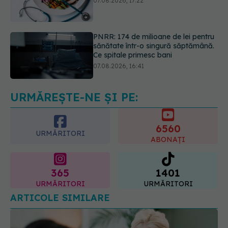
sănătate într-o singură săptămână.
Ce spitale primesc bani
07.08.2026, 16:41
Ce spune culoarea ta preferată
despre vârsta pe care o ai. Care
este "codul cromatic" al generațiilor
07.08.2026, 21:29
URMĂREȘTE-NE ȘI PE:
6560
URMĂRITORI
ABONAȚI
365
1401
URMĂRITORI
URMĂRITORI
ARTICOLE SIMILARE