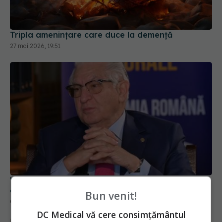
Tripla amenințare care duce la demență
27 mai 2026, 19:51
Vlad Ciurea, despre obiceiul tot mai răspândit
care ne poate afecta memoria și concentrarea
Bun venit!
04 iul 2026, 20:32
DC Medical vă cere consimțământul