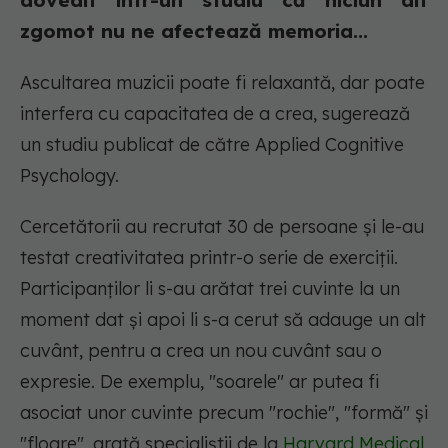
dovedit într-un studiu că niciun alt
zgomot nu ne afectează memoria...
Ascultarea muzicii poate fi relaxantă, dar poate
interfera cu capacitatea de a crea, sugerează
un studiu publicat de către Applied Cognitive
Psychology.
Cercetătorii au recrutat 30 de persoane și le-au
testat creativitatea printr-o serie de exerciții.
Participanților li s-au arătat trei cuvinte la un
moment dat și apoi li s-a cerut să adauge un alt
cuvânt, pentru a crea un nou cuvânt sau o
expresie. De exemplu, "soarele" ar putea fi
asociat unor cuvinte precum "rochie", "formă" și
"floare", arată specialiștii de la
Harvard Medical