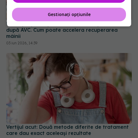
Gestionați opțiunile
Un simplu joc ar putea schimba recuperarea
după AVC. Cum poate accelera recuperarea
mâinii
03 iun 2026, 14:39
Vertijul acut: Două metode diferite de tratament
care dau exact aceleași rezultate