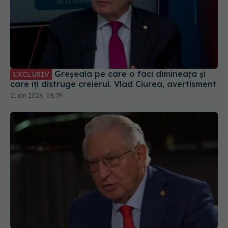
Greșeala pe care o faci dimineața și
EXCLUSIV
care îți distruge creierul. Vlad Ciurea, avertisment
21 ian 2026, 08:39