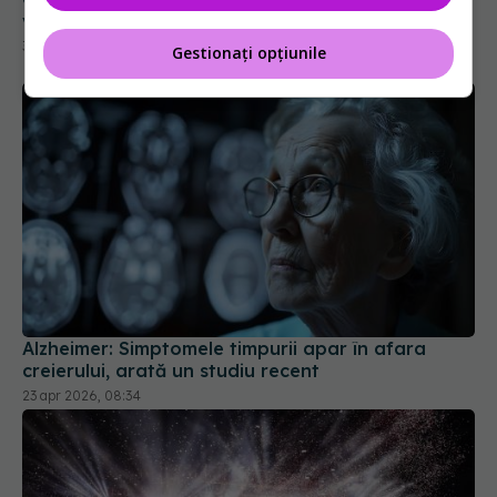
vindece creierul după un AVC
30 iun 2026, 17:13
Gestionați opțiunile
Alzheimer: Simptomele timpurii apar în afara
creierului, arată un studiu recent
23 apr 2026, 08:34