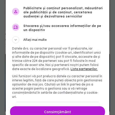
Publicitate și conținut personalizat, măsurători
ale publicității și de conținut, cercetarea
audienței și dezvoltarea serviciilor
Stocarea și/sau accesarea informațiilor de pe
un dispozitiv
Ce este tricloretilena și cum poate influența riscul
de Parkinson
Aflați mai multe
18 apr 2026, 16:17
Datele dvs. cu caracter personal vor fi prelucrate, iar
informațiile de pe dispozitiv (cookie-uri, identificatori unici
și alte date de pe dispozitiv) pot fi stocate, accesate de și
trimise către 224 de parteneri sau pot fi folosite în mod
specific de acest site. Noi și partenerii noștri putem folosi
date exacte de localizare geografică.
Lista partenerilor.
Unii furnizori vă pot prelucra datele cu caracter personal în
interes legitim, față de care puteți obiecta prin gestionarea
opțiunilor de mai jos. Căutați un link în partea de jos a
acestei pagini pentru a gestiona sau a vă retrage
consimțământul în setările de confidențialitate și cookie-
uri.
Consimțământ
Cum poate o simplă schimbare de program să