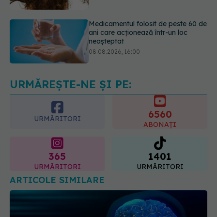
neașteptat
08.08.2026, 16:00
Transpirații nocturne: semnul ignorat
care poate ascunde probleme
serioase de sănătate
08.08.2026, 20:00
URMĂREȘTE-NE ȘI PE:
6560
URMĂRITORI
ABONAȚI
365
1401
URMĂRITORI
URMĂRITORI
ARTICOLE SIMILARE