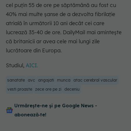
cel puțin 55 de ore pe săptămână au fost cu
40% mai multe șanse de a dezvolta fibrilație
atrială în următorii 10 ani decât cei care
lucrează 35-40 de ore. DailyMail mai amintește
că britanicii ar avea cele mai lungi zile
lucrătoare din Europa.
Studiul,
AICI.
sanatate
avc
angajati
munca
atac cerebral vascular
vesti proaste
zece ore pe zi
deceniu
Urmărește-ne și pe Google News -
abonează‑te!