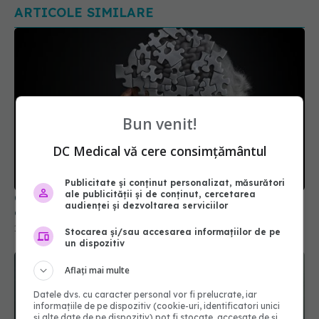
Bun venit!
Cum să îți îmbunătățești memoria. 5 strategii
dovedite de neuroștiință
DC Medical vă cere consimțământul
19 apr 2026, 17:44
Publicitate și conținut personalizat, măsurători
ale publicității și de conținut, cercetarea
audienței și dezvoltarea serviciilor
Stocarea și/sau accesarea informațiilor de pe
un dispozitiv
Aflați mai multe
Datele dvs. cu caracter personal vor fi prelucrate, iar
informațiile de pe dispozitiv (cookie-uri, identificatori unici
și alte date de pe dispozitiv) pot fi stocate, accesate de și