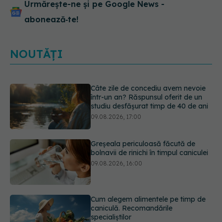
Urmărește-ne și pe Google News -
abonează‑te!
NOUTĂȚI
Greșeala periculoasă făcută de
bolnavii de rinichi în timpul caniculei
09.08.2026, 16:00
Cum alegem alimentele pe timp de
caniculă. Recomandările
specialiștilor
09.08.2026, 15:14
Adevărul despre diabetul de tip 2:
ce greșeli fac majoritatea oamenilor.
5 mituri demontate de medici