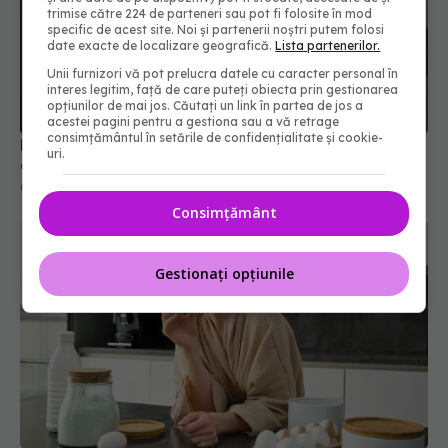
trimise către 224 de parteneri sau pot fi folosite în mod
specific de acest site. Noi și partenerii noștri putem folosi
date exacte de localizare geografică.
Lista partenerilor.
Dr. Vlad Ciurea, semnal de alarmă. Alimentul care
distruge creierul: De aici apare AVC-ul
Unii furnizori vă pot prelucra datele cu caracter personal în
interes legitim, față de care puteți obiecta prin gestionarea
08 mar 2026, 20:03
opțiunilor de mai jos. Căutați un link în partea de jos a
acestei pagini pentru a gestiona sau a vă retrage
consimțământul în setările de confidențialitate și cookie-
uri.
Consimțământ
Gestionați opțiunile
Ce se întâmplă în creier dacă mănânci acest
aliment de cinci ori pe săptămână după 65 de ani
21 mai 2026, 09:38