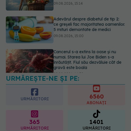
09.08.2026, 15:00
Cancerul s-a extins la oase și nu
numai. Starea lui Joe Biden s-a
înrăutățit. Fiul său dezvăluie cât de
gravă este boala
09.08.2026, 14:52
URMĂREȘTE-NE ȘI PE:
Câte zile de concediu avem nevoie
într-un an? Răspunsul oferit de un
studiu desfășurat timp de 40 de ani
6560
09.08.2026, 17:00
URMĂRITORI
ABONAȚI
365
1401
URMĂRITORI
URMĂRITORI
ARTICOLE SIMILARE