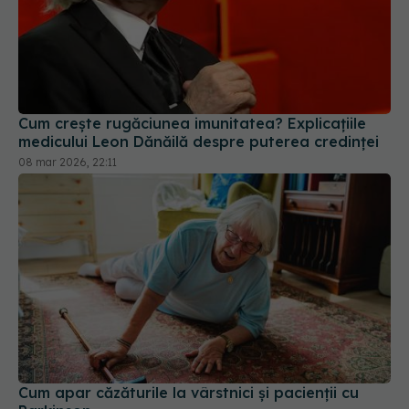
Cum crește rugăciunea imunitatea? Explicațiile
medicului Leon Dănăilă despre puterea credinței
08 mar 2026, 22:11
Cum apar căzăturile la vârstnici și pacienții cu
Parkinson
04 apr 2026, 17:00