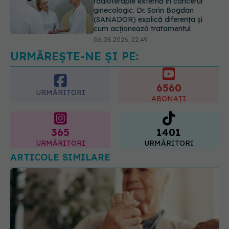
06.08.2026, 22:49
Ashwagandha: 4 efecte adverse
potențial grave
07.08.2026, 11:03
URMĂREȘTE-NE ȘI PE:
6560
URMĂRITORI
ABONAȚI
365
1401
URMĂRITORI
URMĂRITORI
ARTICOLE SIMILARE