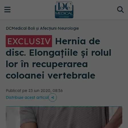
DCMedical
›
Boli și Afecțiuni
›
Neurologie
Hernia de
EXCLUSIV
disc. Elongațiile și rolul
lor în recuperarea
coloanei vertebrale
Publicat pe 23 iun 2020, 08:56
Distribuie acest articol