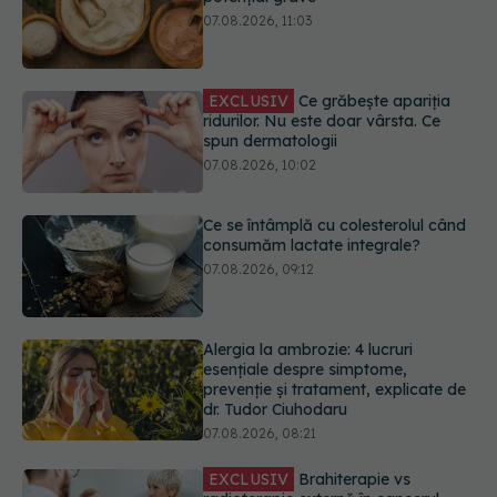
EXCLUSIV
Ce grăbește apariția
ridurilor. Nu este doar vârsta. Ce
spun dermatologii
07.08.2026, 10:02
Ce se întâmplă cu colesterolul când
consumăm lactate integrale?
07.08.2026, 09:12
Alergia la ambrozie: 4 lucruri
esențiale despre simptome,
prevenție și tratament, explicate de
dr. Tudor Ciuhodaru
07.08.2026, 08:21
EXCLUSIV
Brahiterapie vs
radioterapie externă în cancerul
ginecologic. Dr. Sorin Bogdan
(SANADOR) explică diferența și
cum acționează tratamentul