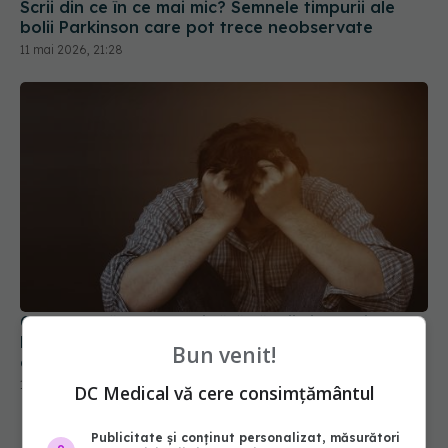
Scrii din ce în ce mai mic? Semnele timpurii ale
bolii Parkinson care pot trece neobservate
11 mai 2026, 21:28
Cum este să te trezești fără să știi cine ești?
Povestea unui actor care arată cât de fragilă
Bun venit!
este memoria
17 iul 2026, 20:00
DC Medical vă cere consimțământul
Publicitate și conținut personalizat, măsurători