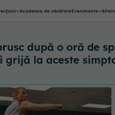
fecțiuni
Academia de sănătate
Evenimente
Alter
rusc după o oră de spo
i grijă la aceste simp