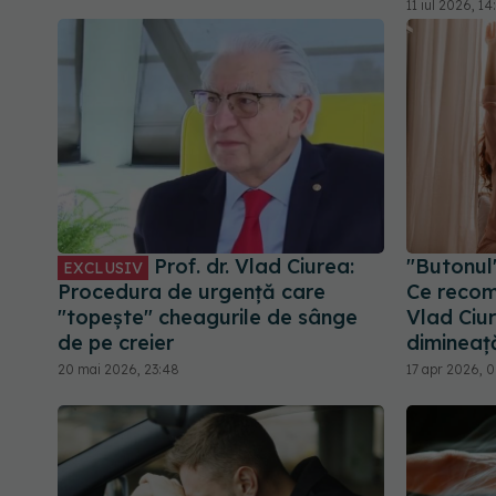
11 iul 2026, 14
Prof. dr. Vlad Ciurea:
"Butonul"
EXCLUSIV
Procedura de urgență care
Ce recom
"topește" cheagurile de sânge
Vlad Ciur
de pe creier
dimineaț
20 mai 2026, 23:48
17 apr 2026, 