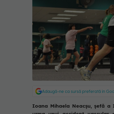
Adaugă-ne ca sursă preferată în Go
Ioana Mihaela Neacșu, șefă a In
urma unui accident vascular 