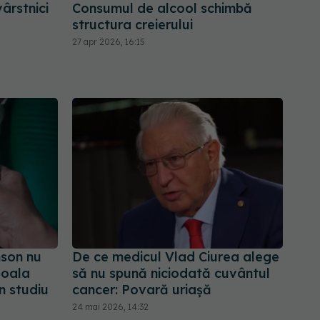
ârstnici
Consumul de alcool schimbă
structura creierului
27 apr 2026, 16:15
nson nu
De ce medicul Vlad Ciurea alege
boala
să nu spună niciodată cuvântul
n studiu
cancer: Povară uriașă
24 mai 2026, 14:32