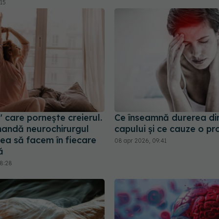
:15
 care pornește creierul.
Ce înseamnă durerea di
andă neurochirurgul
capului și ce cauze o p
ea să facem în fiecare
08 apr 2026, 09:41
ă
08:28