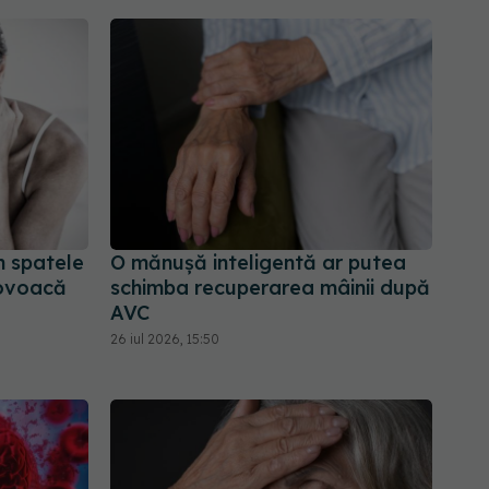
n spatele
O mănușă inteligentă ar putea
rovoacă
schimba recuperarea mâinii după
AVC
26 iul 2026, 15:50