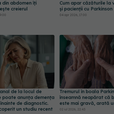
 din abdomen îți
Cum apar căzăturile la v
ește creierul
și pacienții cu Parkinson
09:00
04 apr 2026, 17:00
anal de la locul de
Tremurul în boala Parki
e poate anunța demența
înseamnă neapărat că 
 înainte de diagnostic.
este mai gravă, arată u
operit un studiu recent
02 iul 2026, 22:43