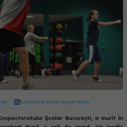
ogle
Urmărește-ne pe Google News
spectoratului Școlar București, a murit în
cerebral după o oră de sport. Un medic