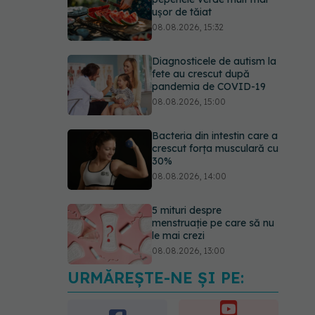
ușor de tăiat
08.08.2026, 15:32
Diagnosticele de autism la
fete au crescut după
pandemia de COVID-19
08.08.2026, 15:00
Bacteria din intestin care a
crescut forța musculară cu
30%
08.08.2026, 14:00
5 mituri despre
menstruație pe care să nu
le mai crezi
08.08.2026, 13:00
URMĂREȘTE-NE ȘI PE:
Medicamentul folosit de
peste 60 de ani care
acționează într-un loc