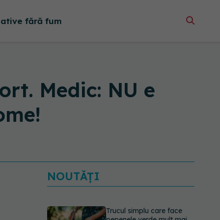
native fără fum
rt. Medic: NU e
tome!
NOUTĂȚI
Trucul simplu care face
pepenele verde mult mai