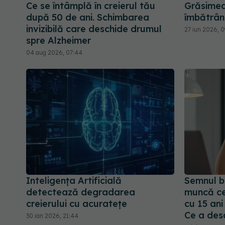
Ce se întâmplă în creierul tău
Grăsimea
după 50 de ani. Schimbarea
îmbătrân
invizibilă care deschide drumul
27 iun 2026, 
spre Alzheimer
04 aug 2026, 07:44
Inteligența Artificială
Semnul b
detectează degradarea
muncă c
creierului cu acuratețe
cu 15 ani
Ce a desc
30 ian 2026, 21:44