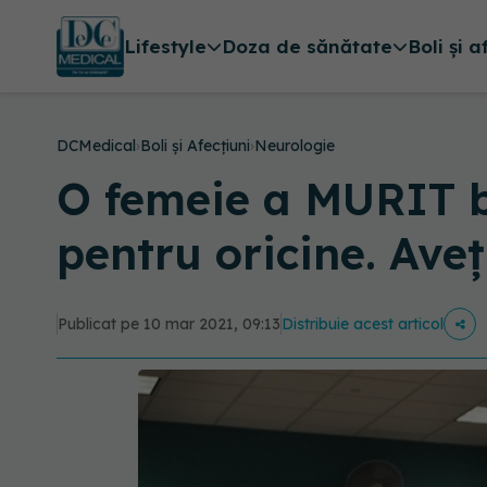
Lifestyle
Doza de sănătate
Boli și a
DCMedical
›
Boli și Afecțiuni
›
Neurologie
O femeie a MURIT b
pentru oricine. Aveț
Publicat pe 10 mar 2021, 09:13
Distribuie acest articol