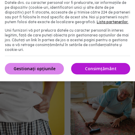
Datele dvs. cu caracter personal vor fi prelucrate, iar informațiile de
 trebuie să ne facă obligatoriu să cerem părerea unui
pe dispozitiv (cookie-uri, identificatori unici și alte date de pe
dispozitiv) pot fi stocate, accesate de și trimise către 224 de parteneri
og Bogdan Popescu.
sau pot fi folosite în mod specific de acest site. Noi și partenerii noștri
putem folosi date exacte de localizare geografică.
Lista partenerilor.
Unii furnizori vă pot prelucra datele cu caracter personal în interes
escu
accident cerebral vascular
legitim, față de care puteți obiecta prin gestionarea opțiunilor de mai
jos. Căutați un link în partea de jos a acestei pagini pentru a gestiona
sau a vă retrage consimțământul în setările de confidențialitate și
abonează‑te!
cookie-uri.
Gestionați opțiunile
Consimțământ