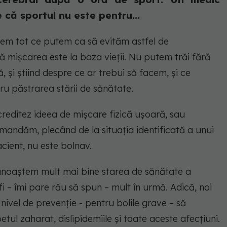
 că sportul nu este pentru...
cem tot ce putem ca să evităm astfel de
ă mișcarea este la baza vieții. Nu putem trăi fără
 și știind despre ce ar trebui să facem, și ce
ru păstrarea stării de sănătate.
creditez ideea de mișcare fizică ușoară, sau
mandăm, plecând de la situația identificată a unui
cient, nu este bolnav.
cunoaștem mult mai bine starea de sănătate a
 fi – îmi pare rău să spun – mult în urmă. Adică, noi
nivel de prevenție - pentru bolile grave – să
tul zaharat, dislipidemiile și toate aceste afecțiuni.