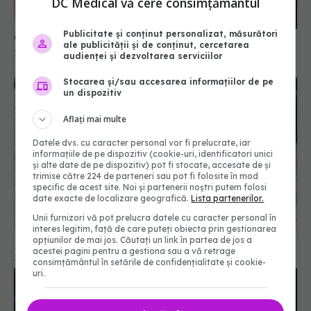
DC Medical vă cere consimțământul
Publicitate și conținut personalizat, măsurători
Ce se întâmplă cu creierul după pensionare
ale publicității și de conținut, cercetarea
10 mar 2026, 16:11
audienței și dezvoltarea serviciilor
Stocarea și/sau accesarea informațiilor de pe
un dispozitiv
Aflați mai multe
Datele dvs. cu caracter personal vor fi prelucrate, iar
informațiile de pe dispozitiv (cookie-uri, identificatori unici
și alte date de pe dispozitiv) pot fi stocate, accesate de și
trimise către 224 de parteneri sau pot fi folosite în mod
specific de acest site. Noi și partenerii noștri putem folosi
date exacte de localizare geografică.
Lista partenerilor.
Unii furnizori vă pot prelucra datele cu caracter personal în
interes legitim, față de care puteți obiecta prin gestionarea
opțiunilor de mai jos. Căutați un link în partea de jos a
10 factori de risc pentru demență
acestei pagini pentru a gestiona sau a vă retrage
12 mai 2026, 14:53
consimțământul în setările de confidențialitate și cookie-
uri.