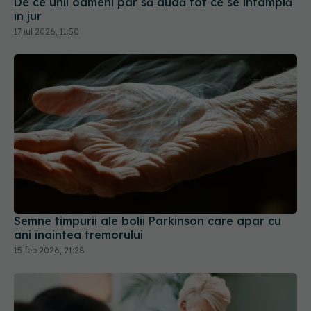
De ce unii oameni par să audă tot ce se întâmplă
în jur
17 iul 2026, 11:50
Semne timpurii ale bolii Parkinson care apar cu
ani înaintea tremorului
15 feb 2026, 21:28