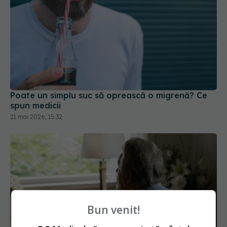
Poate un simplu suc să oprească o migrenă? Ce
spun medicii
21 mai 2026, 15:32
Bun venit!