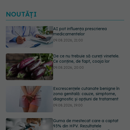
NOUTĂȚI
De ce nu trebuie să cureți vinetele.
Ce conține, de fapt, coaja lor
09.08.2026, 20:00
Excrescențele cutanate benigne în
zona genitală: cauze, simptome,
diagnostic și opțiuni de tratament
09.08.2026, 19:00
Guma de mestecat care a captat
93% din HPV. Rezultatele
promițătoare vin însă doar din
laborator
09.08.2026, 18:00