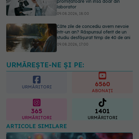
Câte zile de concediu avem nevoie
într-un an? Răspunsul oferit de un
studiu desfășurat timp de 40 de ani
09.08.2026, 17:00
Reclamele din platformele medicale
AI pot influența prescrierea
medicamentelor
09.08.2026, 21:00
URMĂREȘTE-NE ȘI PE:
6560
URMĂRITORI
ABONAȚI
365
1401
URMĂRITORI
URMĂRITORI
ARTICOLE SIMILARE