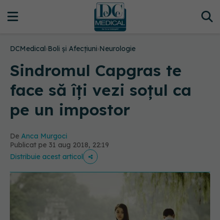
DCMedical
›
Boli și Afecțiuni
›
Neurologie
Sindromul Capgras te
face să îți vezi soțul ca
pe un impostor
De
Anca Murgoci
Publicat pe 31 aug 2018, 22:19
Distribuie acest articol