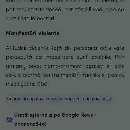
vorbi chiar cu membrii familiei lor la telefon, le
pot recunoaște vocea, dar când îi văd, cred că
sunt niște impostori.
Manifestări violente
Atitudini violente față de persoana care este
percepută ca impostoare sunt posibile. Prin
urmare, orice comportament agresiv și ostil
este o alarmă pentru membrii familiei și pentru
medici, scrie BBC.
sindromul capgras
impostor
impostor capgras
sotie
Urmărește-ne și pe Google News -
abonează‑te!