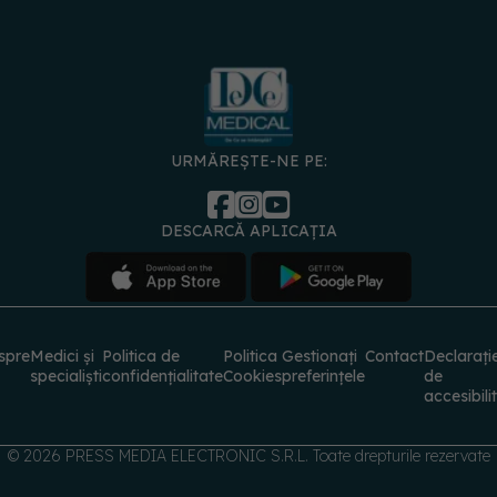
URMĂREȘTE-NE PE:
DESCARCĂ APLICAȚIA
spre
Medici și
Politica de
Politica
Gestionați
Contact
Declarați
specialiști
confidențialitate
Cookies
preferințele
de
accesibili
© 2026 PRESS MEDIA ELECTRONIC S.R.L. Toate drepturile rezervate