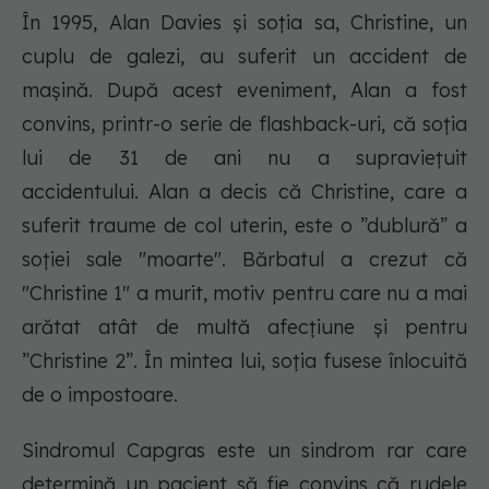
În 1995, Alan Davies și soția sa, Christine, un
cuplu de galezi, au suferit un accident de
mașină. După acest eveniment, Alan a fost
convins, printr-o serie de flashback-uri, că soția
lui de 31 de ani nu a supraviețuit
accidentului. Alan a decis că Christine, care a
suferit traume de col uterin, este o ”dublură” a
soției sale "moarte". Bărbatul a crezut că
"Christine 1" a murit, motiv pentru care nu a mai
arătat atât de multă afecțiune și pentru
”Christine 2”. În mintea lui, soția fusese înlocuită
de o impostoare.
Sindromul Capgras este un sindrom rar care
determină un pacient să fie convins că rudele