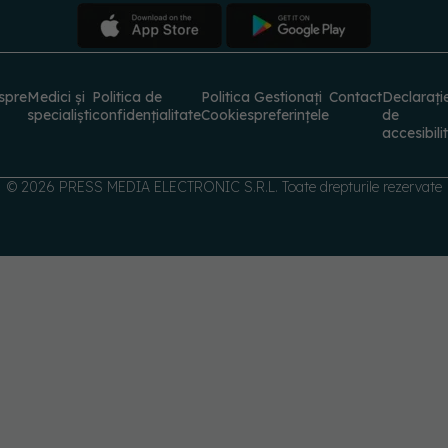
spre
Medici și
Politica de
Politica
Gestionați
Contact
Declarați
specialiști
confidențialitate
Cookies
preferințele
de
accesibili
© 2026 PRESS MEDIA ELECTRONIC S.R.L. Toate drepturile rezervate