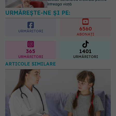
verde mult mai ușor de tăiat
08.08.2026, 15:32
6560
URMĂRITORI
ABONAȚI
365
1401
URMĂRITORI
URMĂRITORI
ARTICOLE SIMILARE
Problema alarmantă de sănătate a
EXCLUSIV