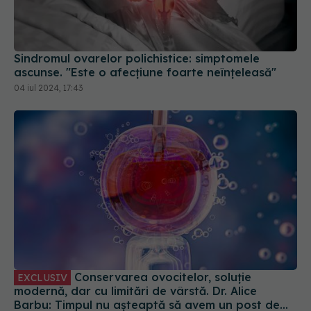
Sindromul ovarelor polichistice: simptomele
ascunse. "Este o afecțiune foarte neînțeleasă"
04 iul 2024, 17:43
Conservarea ovocitelor, soluție
EXCLUSIV
modernă, dar cu limitări de vârstă. Dr. Alice
Barbu: Timpul nu așteaptă să avem un post de
conducere sau partenerul ideal
19 sep 2024, 09:01