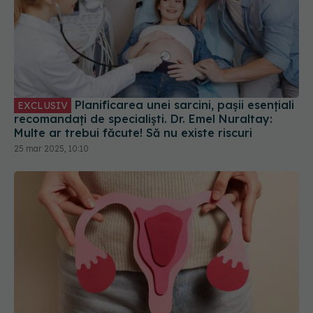
Planificarea unei sarcini, pașii esențiali
EXCLUSIV
recomandați de specialiști. Dr. Emel Nuraltay:
Multe ar trebui făcute! Să nu existe riscuri
25 mar 2025, 10:10
Care este cea mai bună intervenție chirurgicală
pentru prolapsul organelor pelvine?