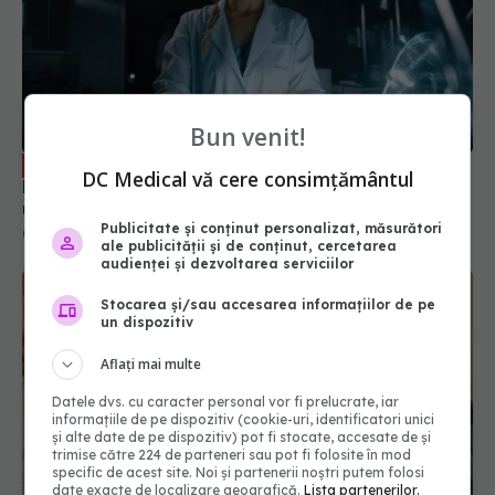
Ce precizie are testul Babeș
EXCLUSIV
Papanicolau. Dr. Ciprian Cristescu: Eroarea
Bun venit!
umană nu există
01 iun 2024, 22:57
DC Medical vă cere consimțământul
Publicitate și conținut personalizat, măsurători
ale publicității și de conținut, cercetarea
audienței și dezvoltarea serviciilor
Stocarea și/sau accesarea informațiilor de pe
un dispozitiv
Aflați mai multe
Datele dvs. cu caracter personal vor fi prelucrate, iar
informațiile de pe dispozitiv (cookie-uri, identificatori unici
și alte date de pe dispozitiv) pot fi stocate, accesate de și
trimise către 224 de parteneri sau pot fi folosite în mod
Când poți face a doua procedură FIV,
EXCLUSIV
specific de acest site. Noi și partenerii noștri putem folosi
dacă prima nu a ieșit. Lucia Luchian, vești bune
date exacte de localizare geografică.
Lista partenerilor.