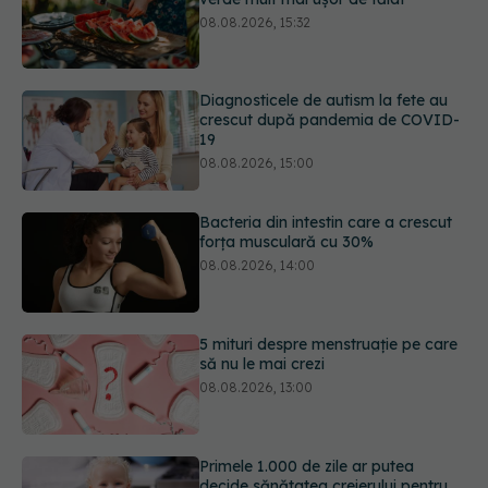
crescut după pandemia de COVID-
19
08.08.2026, 15:00
Bacteria din intestin care a crescut
forța musculară cu 30%
08.08.2026, 14:00
5 mituri despre menstruație pe care
să nu le mai crezi
08.08.2026, 13:00
Primele 1.000 de zile ar putea
decide sănătatea creierului pentru
întreaga viață
08.08.2026, 12:00
URMĂREȘTE-NE ȘI PE:
Trucul simplu care face pepenele