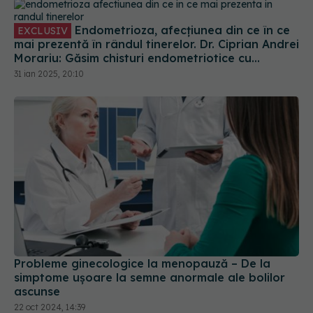
Morariu: Găsim chisturi endometriotice cu
dimensiuni și volum crescut
31 ian 2025, 20:10
Probleme ginecologice la menopauză – De la
simptome ușoare la semne anormale ale bolilor
ascunse
22 oct 2024, 14:39