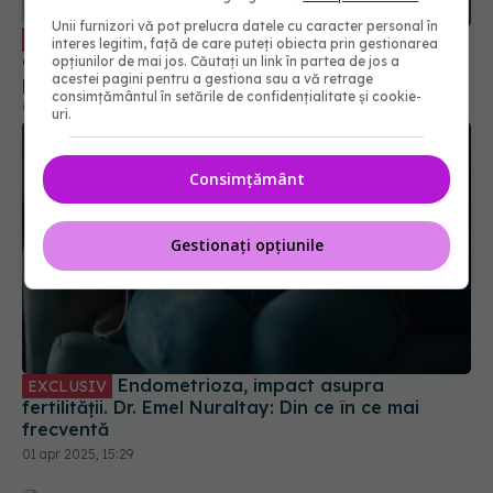
pentru cupluri
Unii furnizori vă pot prelucra datele cu caracter personal în
02 aug 2025, 11:23
interes legitim, față de care puteți obiecta prin gestionarea
opțiunilor de mai jos. Căutați un link în partea de jos a
acestei pagini pentru a gestiona sau a vă retrage
consimțământul în setările de confidențialitate și cookie-
uri.
Consimțământ
Gestionați opțiunile
Endometrioza, impact asupra
EXCLUSIV
fertilității. Dr. Emel Nuraltay: Din ce în ce mai
frecventă
01 apr 2025, 15:29
Endometrioza, afecțiunea din ce în ce
EXCLUSIV
mai prezentă în rândul tinerelor. Dr. Ciprian Andrei