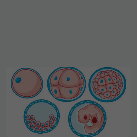
De ce aleg medicii să congeleze embrionii? Noua
strategie care schimbă șansele de a avea un