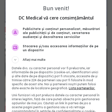
Bun venit!
DC Medical vă cere consimțământul
Problema alarmantă de sănătate a
EXCLUSIV
adolescentelor. Dr. Ciprian Cristescu: Nici măcar
Publicitate și conținut personalizat, măsurători
buletin nu au
ale publicității și de conținut, cercetarea
audienței și dezvoltarea serviciilor
06 iun 2024, 23:47
Stocarea și/sau accesarea informațiilor de pe
un dispozitiv
Aflați mai multe
Datele dvs. cu caracter personal vor fi prelucrate, iar
informațiile de pe dispozitiv (cookie-uri, identificatori unici
și alte date de pe dispozitiv) pot fi stocate, accesate de și
trimise către 224 de parteneri sau pot fi folosite în mod
specific de acest site. Noi și partenerii noștri putem folosi
date exacte de localizare geografică.
Lista partenerilor.
Unii furnizori vă pot prelucra datele cu caracter personal în
interes legitim, față de care puteți obiecta prin gestionarea
Cauza care provoacă nașterea
EXCLUSIV
opțiunilor de mai jos. Căutați un link în partea de jos a
prematură. Dr. Cornelia Preda: Mi se pare
acestei pagini pentru a gestiona sau a vă retrage
interesant și e o chestie istorică. Normal că nu
consimțământul în setările de confidențialitate și cookie-