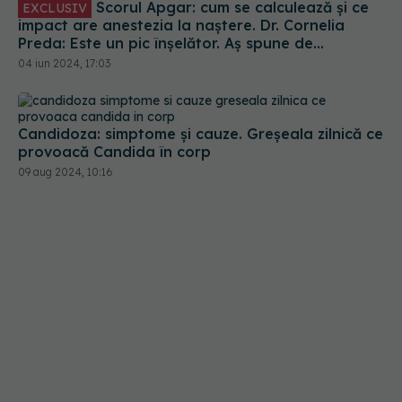
Preda: Este un pic înșelător. Aș spune de
anestezia peridurală
04 iun 2024, 17:03
Candidoza: simptome și cauze. Greșeala zilnică ce
provoacă Candida în corp
09 aug 2024, 10:16