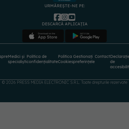
DESCARCĂ APLICAȚIA
spre
Medici și
Politica de
Politica
Gestionați
Contact
Declarați
specialiști
confidențialitate
Cookies
preferințele
de
accesibili
© 2026 PRESS MEDIA ELECTRONIC S.R.L. Toate drepturile rezervate