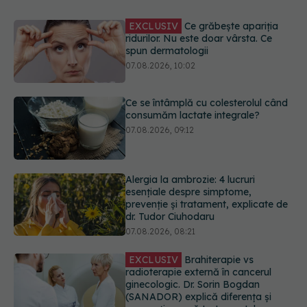
Ce se întâmplă cu colesterolul când
consumăm lactate integrale?
07.08.2026, 09:12
Alergia la ambrozie: 4 lucruri
esențiale despre simptome,
prevenție și tratament, explicate de
dr. Tudor Ciuhodaru
07.08.2026, 08:21
EXCLUSIV
Brahiterapie vs
radioterapie externă în cancerul
ginecologic. Dr. Sorin Bogdan
(SANADOR) explică diferența și
cum acționează tratamentul
06.08.2026, 22:49
EXCLUSIV
De ce unele paciente
cu cancer de col uterin nu mai ajung
la operație. Dr. Sorin Bogdan