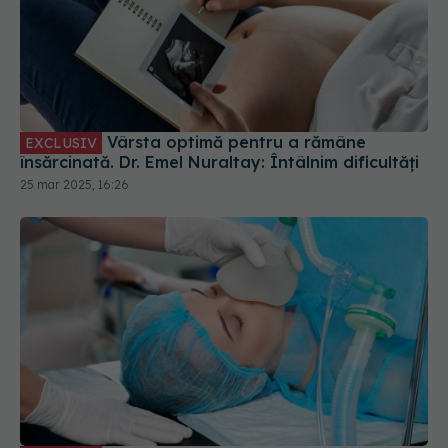
Vârsta optimă pentru a rămâne
EXCLUSIV
însărcinată. Dr. Emel Nuraltay: Întâlnim dificultăți
25 mar 2025, 16:26
Scorul Apgar: cum se calculează și ce
EXCLUSIV
impact are anestezia la naștere. Dr. Cornelia