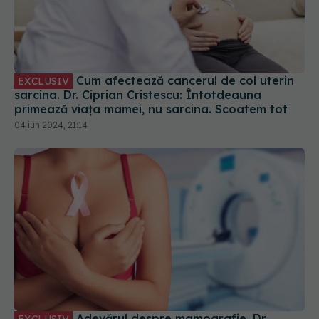
Cum afectează cancerul de col uterin
EXCLUSIV
sarcina. Dr. Ciprian Cristescu: Întotdeauna
primează viața mamei, nu sarcina. Scoatem tot
04 iun 2024, 21:14
Adevărul despre mamografie. Dr.
EXCLUSIV
Ștefan Voiculescu: A fost o capcană. Lumea o