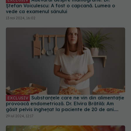
vede ca examenul sânului
13 noi 2024, 16:02
Substanțele care ne vin din alimentație
EXCLUSIV
provoacă endometrioză. Dr. Elvira Brătilă: Am
găsit pelvis înghețat la paciente de 20 de ani.
Boala este mai agresivă
29 iul 2024, 12:17