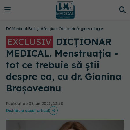
DCMedical
›
Boli și Afecțiuni
›
Obstetrică-ginecologie
DICȚIONAR
EXCLUSIV
MEDICAL. Menstruația -
tot ce trebuie să știi
despre ea, cu dr. Gianina
Brașoveanu
Publicat pe 08 iun 2021, 13:58
Distribuie acest articol