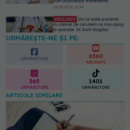
(SANADOR): Intervenția
chirurgicală, doar în situații
particulare
06.08.2026, 20:45
URMĂREȘTE-NE ȘI PE:
EXCLUSIV
Ce grăbește apariția
ridurilor. Nu este doar vârsta. Ce
spun dermatologii
6560
07.08.2026, 10:02
URMĂRITORI
ABONAȚI
365
1401
URMĂRITORI
URMĂRITORI
ARTICOLE SIMILARE