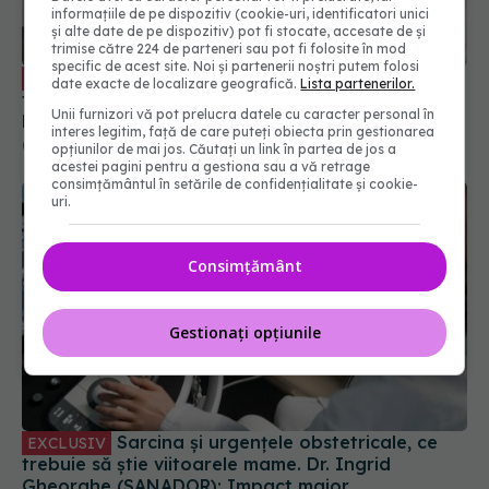
informațiile de pe dispozitiv (cookie-uri, identificatori unici
Cea mai frecventă afecțiune care
EXCLUSIV
și alte date de pe dispozitiv) pot fi stocate, accesate de și
trimise către 224 de parteneri sau pot fi folosite în mod
trimite femeile la ginecolog. Dr. Ciprian Cristescu:
specific de acest site. Noi și partenerii noștri putem folosi
Este foarte avantajos. Se vede. Nu trebuie
date exacte de localizare geografică.
Lista partenerilor.
analiză imagistică
02 iun 2024, 12:33
Unii furnizori vă pot prelucra datele cu caracter personal în
interes legitim, față de care puteți obiecta prin gestionarea
opțiunilor de mai jos. Căutați un link în partea de jos a
acestei pagini pentru a gestiona sau a vă retrage
consimțământul în setările de confidențialitate și cookie-
uri.
Consimțământ
Gestionați opțiunile
Sarcina și urgențele obstetricale, ce
EXCLUSIV
trebuie să știe viitoarele mame. Dr. Ingrid
Gheorghe (SANADOR): Impact major
25 sep 2025, 18:25