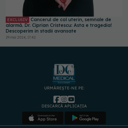
Cancerul de col uterin, semnale de
EXCLUSIV
alarmă. Dr. Ciprian Cristescu: Asta e tragedia!
Descoperim în stadii avansate
29 mai 2024, 17:42
URMĂREȘTE-NE PE:
DESCARCĂ APLICAȚIA
spre
Medici și
Politica de
Politica
Gestionați
Contact
Declarați