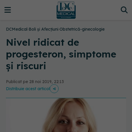
DCMedical
›
Boli și Afecțiuni
›
Obstetrică-ginecologie
Nivel ridicat de
progesteron, simptome
și riscuri
Publicat pe 28 noi 2019, 22:13
Distribuie acest articol