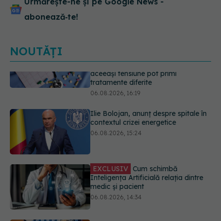
Urmărește-ne și pe Google News -
abonează‑te!
NOUTĂȚI
Ilie Bolojan, anunț despre spitale în
contextul crizei energetice
06.08.2026, 15:24
EXCLUSIV
Cum schimbă
Inteligența Artificială relația dintre
medic și pacient
06.08.2026, 14:34
Trei lucruri pe care trebuie să le faci
după 45 de ani ca să întârzii
demența cu până la 13 ani