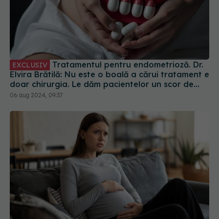
Tratamentul pentru endometrioză. Dr.
EXCLUSIV
Elvira Brătilă: Nu este o boală a cărui tratament e
doar chirurgia. Le dăm pacientelor un scor de
fertilitate
06 aug 2024, 09:37
Semnele de alarmă din sarcină care
EXCLUSIV
trebuie să te trimită la medic. Dr. Ingrid Gheorghe