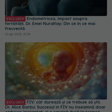
Endometrioza, impact asupra
EXCLUSIV
fertilității. Dr. Emel Nuraltay: Din ce în ce mai
frecventă
01 apr 2025, 15:29
FIV: cât durează și ce trebuie să știi.
EXCLUSIV
Dr. Alice Barbu: Succesul în FIV nu înseamnă doar
embrion implantat, ci o sarcină dusă la termen
18 sep 2024, 13:18