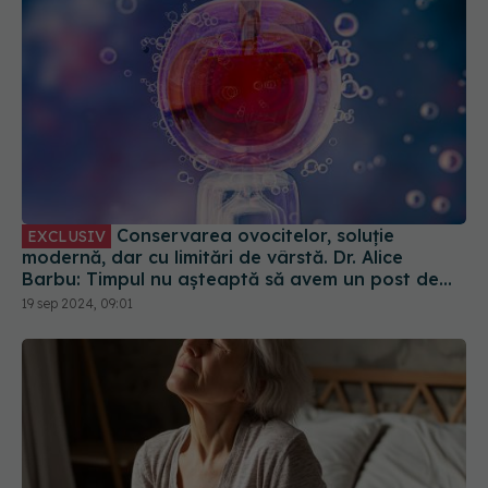
Conservarea ovocitelor, soluție
EXCLUSIV
modernă, dar cu limitări de vârstă. Dr. Alice
Barbu: Timpul nu așteaptă să avem un post de
conducere sau partenerul ideal
19 sep 2024, 09:01