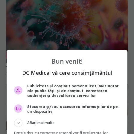
Chlamydia, impact asupra fertilității.
EXCLUSIV
Dr. Ciprian Cristescu: Influențează. Nu e factor
favorizant pentru cancer
Bun venit!
14 ian 2025, 20:58
DC Medical vă cere consimțământul
Publicitate și conținut personalizat, măsurători
ale publicității și de conținut, cercetarea
audienței și dezvoltarea serviciilor
Stocarea și/sau accesarea informațiilor de pe
un dispozitiv
Aflați mai multe
Datele dvs. cu caracter personal vor fi prelucrate, iar