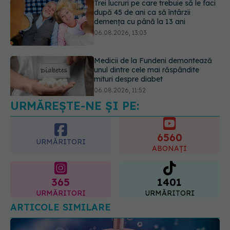
06.08.2026, 13:03
Medicii de la Fundeni demontează
unul dintre cele mai răspândite
mituri despre diabet
06.08.2026, 11:52
URMĂREȘTE-NE ȘI PE:
Cum aleg medicii combinația
potrivită de medicamente pentru
hipertensiune. De ce doi pacienți cu
6560
aceeași tensiune pot primi
URMĂRITORI
tratamente diferite
ABONAȚI
06.08.2026, 16:19
365
1401
URMĂRITORI
URMĂRITORI
ARTICOLE SIMILARE