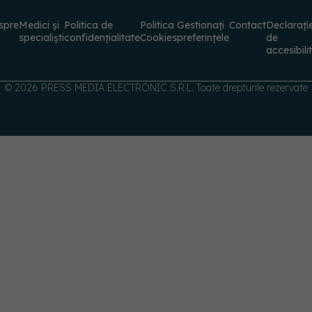
specialiști
confidențialitate
Cookies
preferințele
de
accesibili
© 2026 PRESS MEDIA ELECTRONIC S.R.L. Toate drepturile rezervate