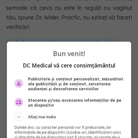
semnale că ceva nu este în regulă cu vaginul
tău, spune Dr. Wider. Practic, nu ezitați să faceți
verificări.
medical
sanatate
infectii
ginecologie
culori
dureri
Bun venit!
miros
iritatii
mancarimi
chlamydia
drojdie
vulva
gonoreea
usturime
infectii cu transmitere sexuala
DC Medical vă cere consimțământul
scurgerile vaginale
trichomoniasis
Publicitate și conținut personalizat, măsurători
ale publicității și de conținut, cercetarea
Urmărește-ne și pe Google News -
audienței și dezvoltarea serviciilor
abonează‑te!
Stocarea și/sau accesarea informațiilor de pe
un dispozitiv
Aflați mai multe
NOUTĂȚI
Datele dvs. cu caracter personal vor fi prelucrate, iar
informațiile de pe dispozitiv (cookie-uri, identificatori unici
și alte date de pe dispozitiv) pot fi stocate, accesate de și