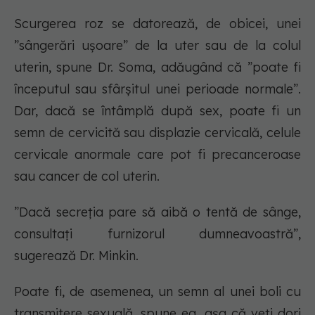
Scurgerea roz se datorează, de obicei, unei
”sângerări ușoare” de la uter sau de la colul
uterin, spune Dr. Soma, adăugând că ”poate fi
începutul sau sfârșitul unei perioade normale”.
Dar, dacă se întâmplă după sex, poate fi un
semn de cervicită sau displazie cervicală, celule
cervicale anormale care pot fi precanceroase
sau cancer de col uterin.
”Dacă secreția pare să aibă o tentă de sânge,
consultați furnizorul dumneavoastră”,
sugerează Dr. Minkin.
Poate fi, de asemenea, un semn al unei boli cu
transmitere sexuală, spune ea, așa că veți dori