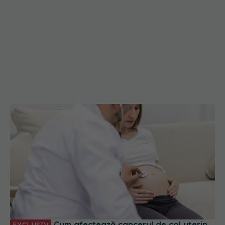
Cum afectează cancerul de col uterin
EXCLUSIV