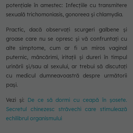
potențiale în amestec: Infecțiile cu transmitere
sexuală trichomoniasis, gonoreea și chlamydia.
Practic, dacă observați scurgeri galbene și
groase care nu se opresc și vă confruntați cu
alte simptome, cum ar fi un miros vaginal
puternic, mâncărimi, iritații și dureri în timpul
urinării și/sau al sexului, ar trebui să discutați
cu medicul dumneavoastră despre următorii
pași.
Vezi și:
De ce să dormi cu ceapă în șosete.
Secretul chinezesc străvechi care stimulează
echilibrul organismului