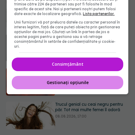
Ce poți mânca și ce trebuie să eviți
trimise către 224 de parteneri sau pot fi folosite în mod
dacă ai gastrită: exemplu de meniu
specific de acest site. Noi și partenerii noștri putem folosi
care reduce inflamația stomacului
date exacte de localizare geografică.
Lista partenerilor.
08.08.2026, 19:00
Unii furnizori vă pot prelucra datele cu caracter personal în
interes legitim, față de care puteți obiecta prin gestionarea
opțiunilor de mai jos. Căutați un link în partea de jos a
Microplasticele pot traversa bariera
acestei pagini pentru a gestiona sau a vă retrage
consimțământul în setările de confidențialitate și cookie-
placentară și modifica hormonii
uri.
08.08.2026, 18:00
Consimțământ
Trucul genial cu ceai negru pentru
păr. Tot mai multe femei îl adoră
Gestionați opțiunile
08.08.2026, 17:00
Medicamentul folosit de peste 60 de
ani care acționează într-un loc
neașteptat
08.08.2026, 16:00