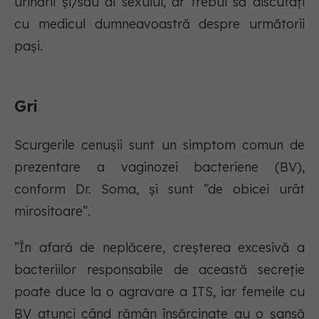
urinării și/sau al sexului, ar trebui să discutați
cu medicul dumneavoastră despre următorii
pași.
Gri
Scurgerile cenușii sunt un simptom comun de
prezentare a vaginozei bacteriene (BV),
conform Dr. Soma, și sunt ”de obicei urât
mirositoare”.
”În afară de neplăcere, creșterea excesivă a
bacteriilor responsabile de această secreție
poate duce la o agravare a ITS, iar femeile cu
BV atunci când rămân însărcinate au o șansă