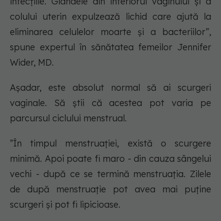
infecțiile. Glandele din interiorul vaginului și a
colului uterin expulzează lichid care ajută la
eliminarea celulelor moarte și a bacteriilor”,
spune expertul în sănătatea femeilor Jennifer
Wider, MD.
Așadar, este absolut normal să ai scurgeri
vaginale. Să știi că acestea pot varia pe
parcursul ciclului menstrual.
”În timpul menstruației, există o scurgere
minimă. Apoi poate fi maro - din cauza sângelui
vechi - după ce se termină menstruația. Zilele
de după menstruație pot avea mai puține
scurgeri și pot fi lipicioase.