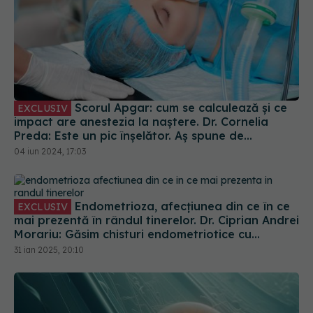
Scorul Apgar: cum se calculează și ce
EXCLUSIV
impact are anestezia la naștere. Dr. Cornelia
Preda: Este un pic înșelător. Aș spune de
anestezia peridurală
04 iun 2024, 17:03
Endometrioza, afecțiunea din ce în ce
EXCLUSIV
mai prezentă în rândul tinerelor. Dr. Ciprian Andrei
Morariu: Găsim chisturi endometriotice cu
dimensiuni și volum crescut
31 ian 2025, 20:10