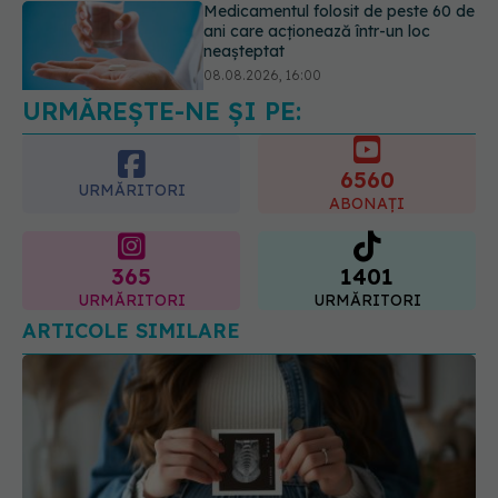
Transpirații nocturne: semnul ignorat
care poate ascunde probleme
serioase de sănătate
08.08.2026, 20:00
URMĂREȘTE-NE ȘI PE:
6560
URMĂRITORI
ABONAȚI
365
1401
URMĂRITORI
URMĂRITORI
ARTICOLE SIMILARE