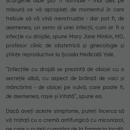
Scurgerile albe pot fi normale - mai ales pe
măsură ce vă apropiați de momentul în care
trebuie să vă vină menstruația - dar pot fi, de
asemenea, un semn al unei infecții, cum ar fi o
infecție cu drojdie, spune Mary Jane Minkin, MD,
profesor clinic de obstetrică și ginecologie și
științe reproductive la Școala Medicală Yale.
”Infecțiile cu drojdii se prezintă de obicei cu o
secreție albă, cu aspect de brânză de vaci și
mâncărimi - de obicei pe vulvă, care poate fi,
de asemenea, roșie și iritată”, spune ea.
Dacă aveți aceste simptome, puteți încerca să
vă tratați cu o cremă antifungică cu miconazol,
pe care o puteți cumpăra de la farmacia locală.