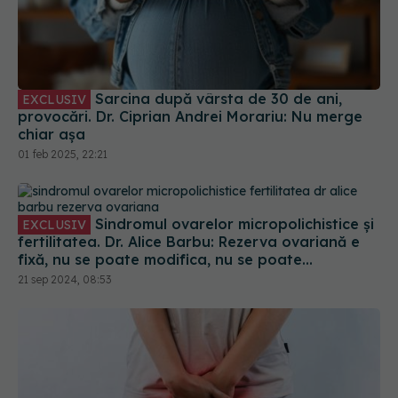
Sarcina după vârsta de 30 de ani,
EXCLUSIV
provocări. Dr. Ciprian Andrei Morariu: Nu merge
chiar așa
01 feb 2025, 22:21
Sindromul ovarelor micropolichistice și
EXCLUSIV
fertilitatea. Dr. Alice Barbu: Rezerva ovariană e
fixă, nu se poate modifica, nu se poate
îmbunătăți
21 sep 2024, 08:53