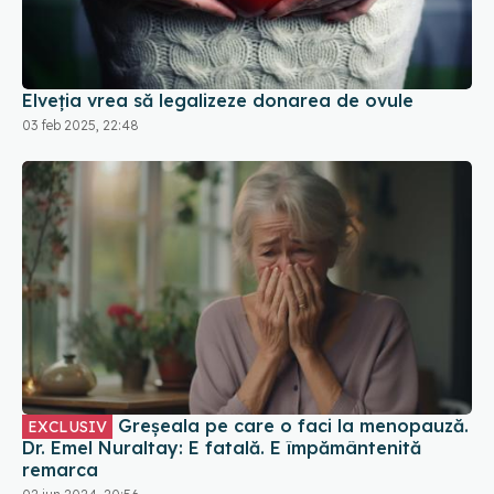
Elveţia vrea să legalizeze donarea de ovule
03 feb 2025, 22:48
Greșeala pe care o faci la menopauză.
EXCLUSIV
Dr. Emel Nuraltay: E fatală. E împământenită
remarca