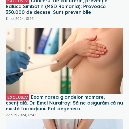
Cancerul de col uterin, prevenție.
EXCLUSIV
Raluca Sîmbotin (MSD Romania): Provoacă
350.000 de decese. Sunt prevenibile
11 noi 2024, 13:55
Examinarea glandelor mamare,
EXCLUSIV
esențială. Dr. Emel Nuraltay: Să ne asigurăm că nu
există formațiuni. Pot degenera
22 aug 2024, 13:43