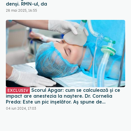
denși. RMN-ul, da
28 mai 2025, 16:55
Scorul Apgar: cum se calculează și ce
EXCLUSIV
impact are anestezia la naștere. Dr. Cornelia
Preda: Este un pic înșelător. Aș spune de
anestezia peridurală
04 iun 2024, 17:03