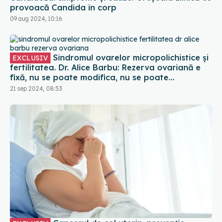
provoacă Candida în corp
09 aug 2024, 10:16
Sindromul ovarelor micropolichistice și
EXCLUSIV
fertilitatea. Dr. Alice Barbu: Rezerva ovariană e
fixă, nu se poate modifica, nu se poate
îmbunătăți
21 sep 2024, 08:53