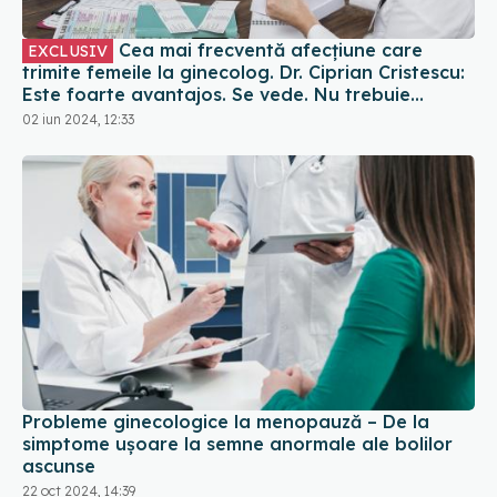
Cea mai frecventă afecțiune care
EXCLUSIV
trimite femeile la ginecolog. Dr. Ciprian Cristescu:
Este foarte avantajos. Se vede. Nu trebuie
analiză imagistică
02 iun 2024, 12:33
Probleme ginecologice la menopauză – De la
simptome ușoare la semne anormale ale bolilor
ascunse
22 oct 2024, 14:39