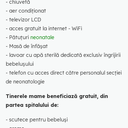
- chiuvetă
- aer condiționat
- televizor LCD
- acces gratuit la internet - WiFi
- Pătuțuri
neonatale
- Masă de înfășat
- lavoar cu apă sterilă dedicată exclusiv îngrijirii
bebelușului
- telefon cu acces direct către personalul secției
de neonatologie
Tinerele mame beneficiază gratuit, din
partea spitalului de:
- scutece pentru bebeluși