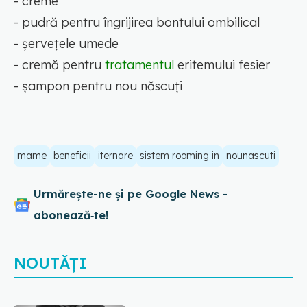
- creme
- pudră pentru îngrijirea bontului ombilical
- șervețele umede
- cremă pentru
tratamentul
eritemului fesier
- șampon pentru nou născuți
mame
beneficii
iternare
sistem rooming in
nounascuti
Urmărește-ne și pe Google News -
abonează‑te!
NOUTĂȚI