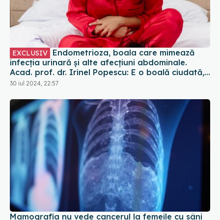
Endometrioza, boala care mimează
EXCLUSIV
infecția urinară și alte afecțiuni abdominale.
Acad. prof. dr. Irinel Popescu: E o boală ciudată,
misterioasă
30 iul 2024, 22:57
Mamografia nu vede cancerul la femeile cu sâni