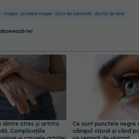
v
miopie
scadere miopie
doza de sanatate
doctor de bine
abonează‑te!
dintre stres și artrita
Ce sunt punctele negre 
dă. Complicațiile
câmpul vizual și când p
ajore și cauzele artritei
un semnal de alarmă