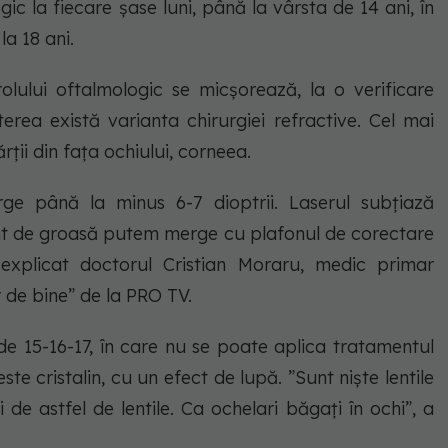
ic la fiecare șase luni, până la vârsta de 14 ani, în
la 18 ani.
lului oftalmologic se micșorează, la o verificare
erea există varianta chirurgiei refractive. Cel mai
rții din fața ochiului, corneea.
e până la minus 6-7 dioptrii. Laserul subțiază
ent de groasă putem merge cu plafonul de corectare
 explicat doctorul Cristian Moraru, medic primar
r de bine” de la PRO TV.
 de 15-16-17, în care nu se poate aplica tratamentul
este cristalin, cu un efect de lupă. ”Sunt niște lentile
 de astfel de lentile. Ca ochelari băgați în ochi”, a