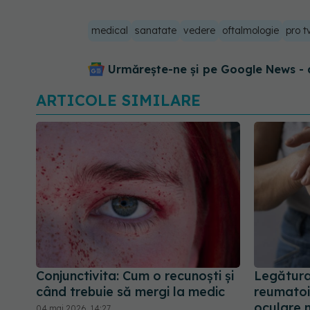
medical
sanatate
vedere
oftalmologie
pro t
Urmărește-ne și pe Google News - 
ARTICOLE SIMILARE
Conjunctivita: Cum o recunoști și
Legătura 
când trebuie să mergi la medic
reumatoi
oculare m
04 mai 2026, 14:27