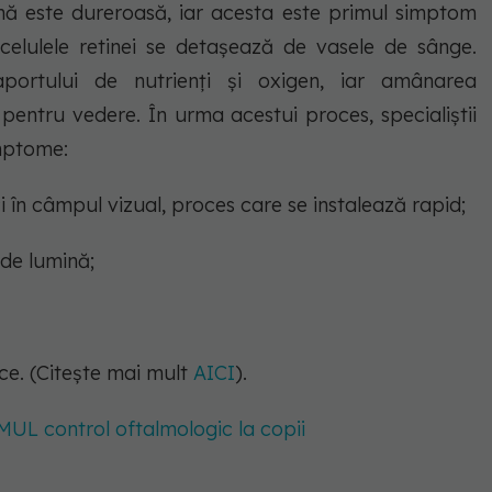
tină este dureroasă, iar acesta este primul simptom
celulele retinei se detașează de vasele de sânge.
ortului de nutrienți și oxigen, iar amânarea
 pentru vedere. În urma acestui proces, specialiștii
mptome:
i în câmpul vizual, proces care se instalează rapid;
 de lumină;
ce. (Citește mai mult
AICI
).
MUL control oftalmologic la copii