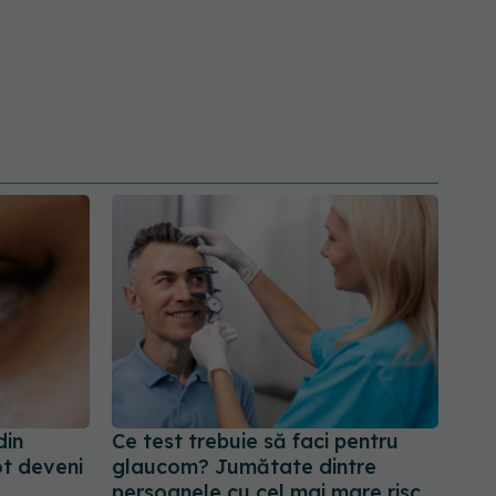
din
Ce test trebuie să faci pentru
ot deveni
glaucom? Jumătate dintre
persoanele cu cel mai mare risc