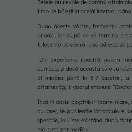
Fetele au nevoie de control oftalmolog
timp ce băieții la acelai interval, până 
După aceste vârste, frecvența contro
anuală, iar după ce se termină creșt
folosit tip de operație se adresează pă
”Din experiența noastră putem merg
corneea, și dacă aceasta este sufici
al miopiei până la 6-7 dioptrii”, a
oftalmolog, în cadrul emisiunii ”Docto
Însă în cazul dioptriilor foarte mare,
cu laser, se pun lentile intraoculare, p
speciale, în lume existând după tipuri
mai precizat medicul.