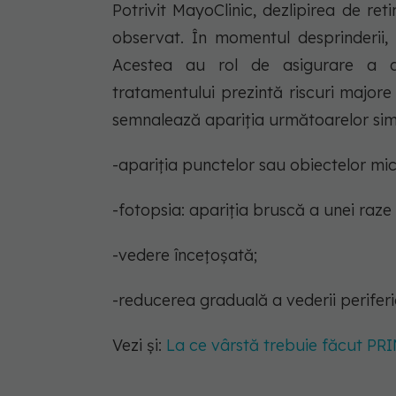
Potrivit MayoClinic, dezlipirea de re
observat. În momentul desprinderii, 
Acestea au rol de asigurare a ap
tratamentului prezintă riscuri majore
semnalează apariția următoarelor si
-apariția punctelor sau obiectelor mic
-fotopsia: apariția bruscă a unei raze
-vedere încețoșată;
-reducerea graduală a vederii periferi
Vezi și:
La ce vârstă trebuie făcut PRI