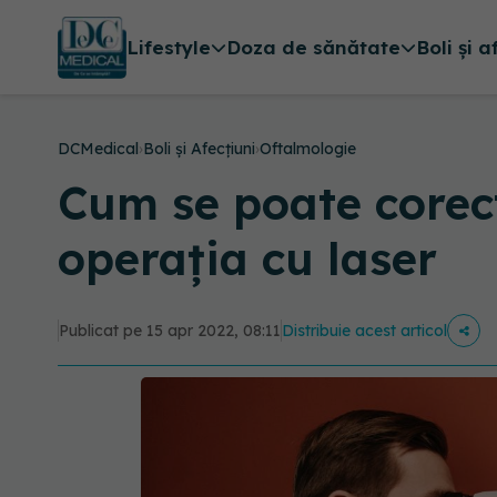
Lifestyle
Doza de sănătate
Boli și a
DCMedical
›
Boli și Afecțiuni
›
Oftalmologie
Cum se poate corec
operația cu laser
Publicat pe 15 apr 2022, 08:11
Distribuie acest articol