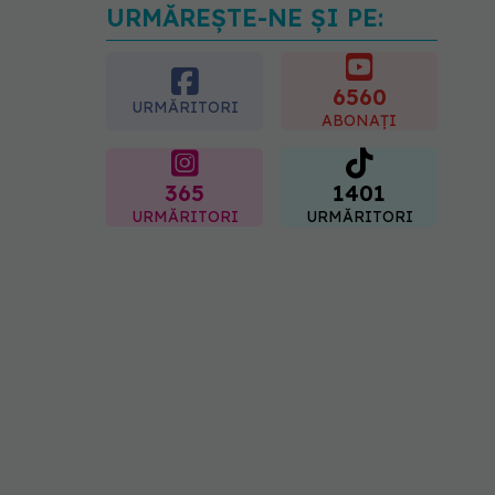
URMĂREȘTE-NE ȘI PE:
Cât durează simptomele
menopauzei?
07.08.2026, 15:14
6560
URMĂRITORI
ABONAȚI
365
1401
URMĂRITORI
URMĂRITORI