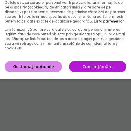
un presiune și separă aceste structuri. Acest lucru
Datele dvs. cu caracter personal vor fi prelucrate, iar informațiile de
pe dispozitiv (cookie-uri, identificatori unici și alte date de pe
n vârstă, după vârsta de 50 de ani, când se poate
dispozitiv) pot fi stocate, accesate de și trimise către 224 de parteneri
sau pot fi folosite în mod specific de acest site. Noi și partenerii noștri
e "inundarea" structurilor cu fluid.
putem folosi date exacte de localizare geografică.
Lista partenerilor.
Unii furnizori vă pot prelucra datele cu caracter personal în interes
n diabet, odată cu formarea cicatricilor la nivelul
legitim, față de care puteți obiecta prin gestionarea opțiunilor de mai
jos. Căutați un link în partea de jos a acestei pagini pentru a gestiona
 ale ochiului, tumori, traumatisme sau degenerare
sau a vă retrage consimțământul în setările de confidențialitate și
cookie-uri.
Gestionați opțiunile
Consimțământ
de retină sunt miopia, antecedente similare în familie,
la nivelul ochiului.