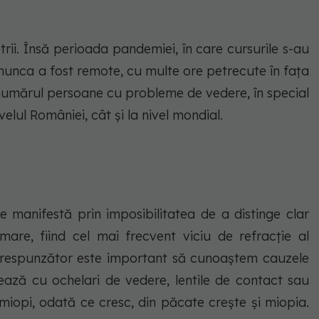
ii. Însă perioada pandemiei, în care cursurile s-au
i munca a fost remote, cu multe ore petrecute în fața
a numărul persoane cu probleme de vedere, în special
elul României, cât și la nivel mondial.
e manifestă prin imposibilitatea de a distinge clar
mare, fiind cel mai frecvent viciu de refracție al
corespunzător este important să cunoaștem cauzele
tează cu ochelari de vedere, lentile de contact sau
r miopi, odată ce cresc, din păcate crește și miopia.