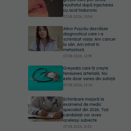
rezultatul după injectarea
cu acid hialuronic
07.08.2026, 13:54
Alina Pușcău dezvăluie
diagnosticul care i-a
schimbat viața: Am cancer
la sân. Am intrat în
metastază
07.08.2026, 12:39
Greșeala care îți crește
tensiunea arterială. Nu
este doar sarea din solniță
07.08.2026, 12:14
Schimbare majoră la
examenul de medic
specialist din 2026. Toți
candidații vor avea
aceleași subiecte
07.08.2026, 11:52