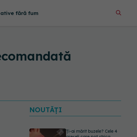
native fără fum
recomandată
NOUTĂȚI
Ți-ai mărit buzele? Cele 4
greșeli care pot strica