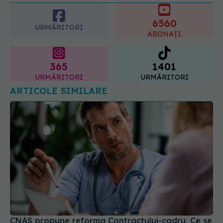
explică de ce a luat măsura
6560
06.08.2026, 16:37
URMĂRITORI
ABONAȚI
365
1401
URMĂRITORI
URMĂRITORI
ARTICOLE SIMILARE
CNAS propune reforma Contractului-cadru. Ce se
schimbă pentru pacienți, medici și spitale din 2026