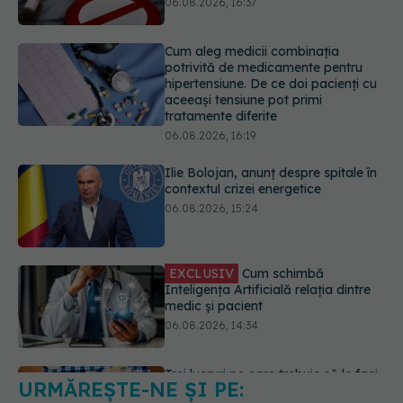
tratamente diferite
06.08.2026, 16:19
Ilie Bolojan, anunț despre spitale în
contextul crizei energetice
06.08.2026, 15:24
EXCLUSIV
Cum schimbă
Inteligența Artificială relația dintre
medic și pacient
06.08.2026, 14:34
Trei lucruri pe care trebuie să le faci
după 45 de ani ca să întârzii
demența cu până la 13 ani
06.08.2026, 13:03
URMĂREȘTE-NE ȘI PE:
Colebil și Panzcebil, blocate
temporar în farmacii. ANMDMR