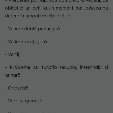
- Pierderea parțială sau completă a vederii, de
obicei la un ochi la un moment dat, adesea cu
durere în timpul mișcării ochilor
- Vedere dublă prelungită
- Vedere încețoșată
- Vertij
- Probleme cu funcția sexuală, intestinală și
urinară
- Oboseală
- Vorbire greoaie