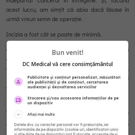
îndepărtat cancerul în întregime. Și, făcând
acest lucru, am simțit că abia dacă lăsase în
urmă vreun semn de operație.
Incizia a fost cât se poate de minimă.
Capul meu a fost ras puțin, dar abia se observa
Bun venit!
dacă îmi pieptănam părul cum trebuie. Iar
DC Medical vă cere consimțământul
atunci când a interacționat cu mine,
neurochirurgul meu a fost sincer și direct, dar și
Publicitate și conținut personalizat, măsurători
ale publicității și de conținut, cercetarea
cald și atent", povestește Anthony.
audienței și dezvoltarea serviciilor
Stocarea și/sau accesarea informațiilor de pe
un dispozitiv
"Am făcut 42 de runde de
Aflați mai multe
chimioterapie și 30 de runde de
Datele dvs. cu caracter personal vor fi prelucrate, iar
informațiile de pe dispozitiv (cookie-uri, identificatori unici
și alte date de pe dispozitiv) pot fi stocate, accesate de și