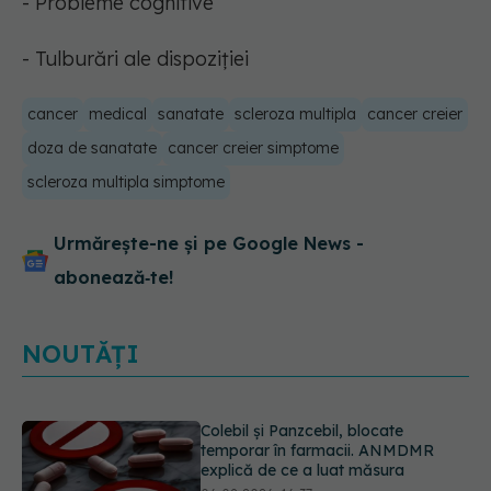
- Probleme cognitive
- Tulburări ale dispoziției
cancer
medical
sanatate
scleroza multipla
cancer creier
doza de sanatate
cancer creier simptome
scleroza multipla simptome
Urmărește-ne și pe Google News -
abonează‑te!
NOUTĂȚI
Cum aleg medicii combinația
potrivită de medicamente pentru
hipertensiune. De ce doi pacienți cu
aceeași tensiune pot primi