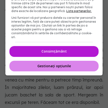
radioterapie. Experiența mea cu
trimise către 224 de parteneri sau pot fi folosite în mod
specific de acest site. Noi și partenerii noștri putem folosi
cancerul cerebral m-a schimbat"
date exacte de localizare geografică.
Lista partenerilor.
Unii furnizori vă pot prelucra datele cu caracter personal în
interes legitim, față de care puteți obiecta prin gestionarea
opțiunilor de mai jos. Căutați un link în partea de jos a
acestei pagini pentru a gestiona sau a vă retrage
consimțământul în setările de confidențialitate și cookie-
În următoarea lună și jumătate, am făcut 42 de
uri.
runde de chimioterapie și 30 de runde de
radioterapie. Amber îi educă acasă pe copiii
Consimțământ
noștri și a continuat să facă acest lucru în
această perioadă. Dar de fiecare dată când
Gestionați opțiunile
făceam chimioterapie, unul dintre fiii noștri
venea cu mine pentru a petrece timp împreună.
În majoritatea zilelor, luam prânzul, iar apoi
jucam baschet la sala de sport. Mergeam în
excursii pe teren. Făceam tot ce era disponibil.