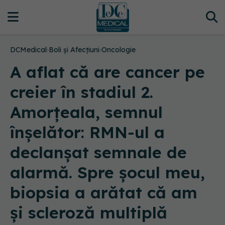
DCMedical
›
Boli și Afecțiuni
›
Oncologie
A aflat că are cancer pe
creier în stadiul 2.
Amorțeala, semnul
înșelător: RMN-ul a
declanșat semnale de
alarmă. Spre șocul meu,
biopsia a arătat că am
și scleroză multiplă