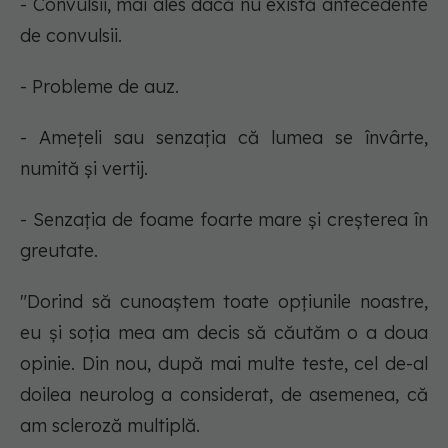
- Convulsii, mai ales dacă nu există antecedente
de convulsii.
- Probleme de auz.
- Amețeli sau senzația că lumea se învârte,
numită și vertij.
- Senzația de foame foarte mare și creșterea în
greutate.
"Dorind să cunoaștem toate opțiunile noastre,
eu și soția mea am decis să căutăm o a doua
opinie. Din nou, după mai multe teste, cel de-al
doilea neurolog a considerat, de asemenea, că
am scleroză multiplă.