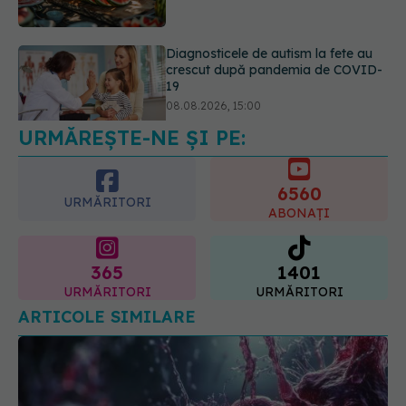
08.08.2026, 15:00
Microplasticele pot traversa bariera
placentară și modifica hormonii
08.08.2026, 18:00
URMĂREȘTE-NE ȘI PE:
6560
URMĂRITORI
ABONAȚI
365
1401
URMĂRITORI
URMĂRITORI
ARTICOLE SIMILARE