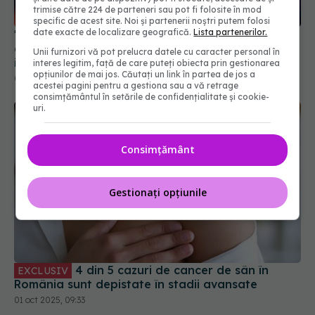
trimise către 224 de parteneri sau pot fi folosite în mod
specific de acest site. Noi și partenerii noștri putem folosi
date exacte de localizare geografică.
Lista partenerilor.
"Momentul zero" al cancerului de colon a fost
descoperit. După acesta, boala devine aproape
Unii furnizori vă pot prelucra datele cu caracter personal în
imposibil de oprit
interes legitim, față de care puteți obiecta prin gestionarea
opțiunilor de mai jos. Căutați un link în partea de jos a
05 noi 2025, 17:09
acestei pagini pentru a gestiona sau a vă retrage
consimțământul în setările de confidențialitate și cookie-
uri.
Consimțământ
Gestionați opțiunile
4 din 5 cazuri de cancer de sân în
EXCLUSIV
România sunt depistate în stadii avansate
01 oct 2025, 09:33