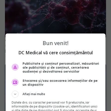
Cancerul care răpune 95% dintre pacienți. Două
Bun venit!
schimbări vitale pentru a reduce riscul de cancer
pancreatic
DC Medical vă cere consimțământul
17 apr 2026, 17:45
Publicitate și conținut personalizat, măsurători
ale publicității și de conținut, cercetarea
audienței și dezvoltarea serviciilor
Stocarea și/sau accesarea informațiilor de pe
un dispozitiv
Aflați mai multe
Datele dvs. cu caracter personal vor fi prelucrate, iar
informațiile de pe dispozitiv (cookie-uri, identificatori unici
și alte date de pe dispozitiv) pot fi stocate, accesate de și