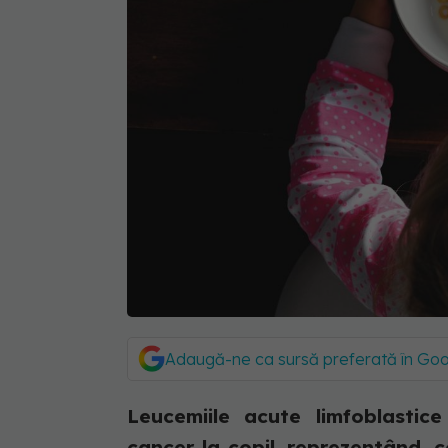
Adaugă-ne ca sursă preferată în Go
Leucemiile acute limfoblasti
cancer la copil, reprezentând, 