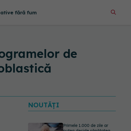
native fără fum
programelor de
oblastică
NOUTĂȚI
Primele 1.000 de zile ar
putea decide sănătatea