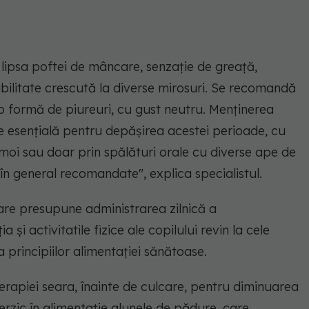
 lipsa poftei de mâncare, senzație de greață,
sibilitate crescută la diverse mirosuri. Se recomandă
b formă de piureuri, cu gust neutru. Menținerea
e esențială pentru depășirea acestei perioade, cu
e moi sau doar prin spălături orale cu diverse ape de
în general recomandate", explica specialistul.
 care presupune administrarea zilnică a
 și activitatile fizice ale copilului revin la cele
principiilor alimentației sănătoase.
apiei seara, înainte de culcare, pentru diminuarea
terzic în alimentație alunele de pădure, care