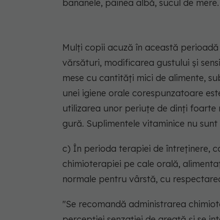
bananele, pâinea albă, sucul de mere.
Mulți copii acuză în această perioadă
vărsături, modificarea gustului și sen
mese cu cantități mici de alimente, su
unei igiene orale corespunzatoare est
utilizarea unor periuțe de dinți foart
gură. Suplimentele vitaminice nu sunt 
c) În perioda terapiei de întreținere,
chimioterapiei pe cale orală, alimentația
normale pentru vârstă, cu respectarea 
"Se recomandă administrarea chimioter
percepției senzației de greață și se in