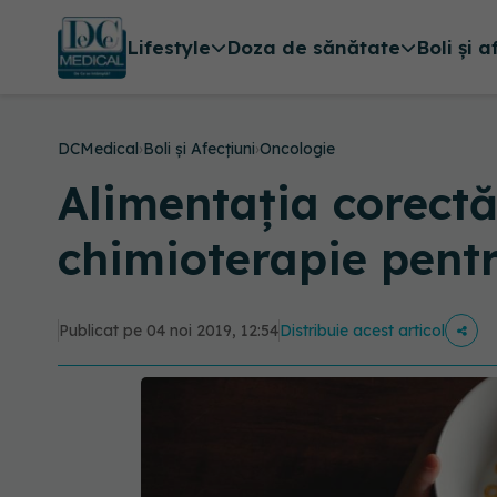
Lifestyle
Doza de sănătate
Boli și a
DCMedical
›
Boli și Afecțiuni
›
Oncologie
Alimentația corectă
chimioterapie pentr
Publicat pe 04 noi 2019, 12:54
Distribuie acest articol