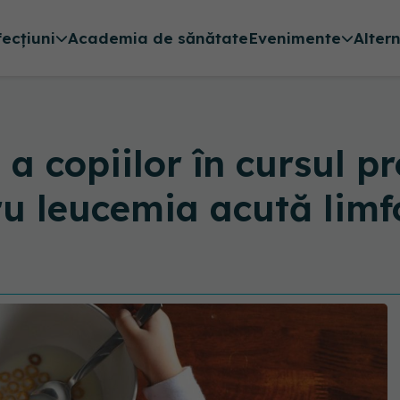
fecțiuni
Academia de sănătate
Evenimente
Alter
 a copiilor în cursul 
u leucemia acută limf