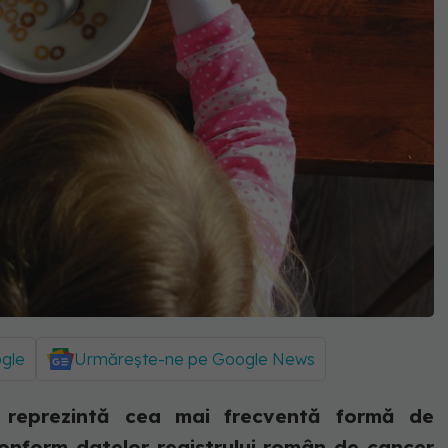
ogle
Urmărește-ne pe Google News
ce reprezintă cea mai frecventă formă de
conform datelor registrului român de cancer