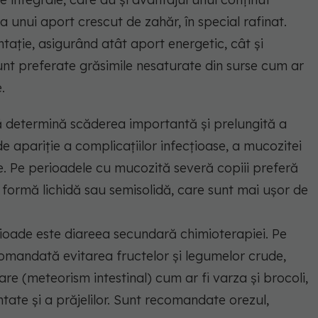
a unui aport crescut de zahăr, în special rafinat.
ntație, asigurând atât aport energetic, cât și
Sunt preferate grăsimile nesaturate din surse cum ar
.
ă determină scăderea importantă și prelungită a
de apariție a complicațiilor infecțioase, a mucozitei
ale. Pe perioadele cu mucozită severă copiii preferă
formă lichidă sau semisolidă, care sunt mai ușor de
ioade este diareea secundară chimioterapiei. Pe
omandată evitarea fructelor și legumelor crude,
re (meteorism intestinal) cum ar fi varza și brocoli,
tate și a prăjelilor. Sunt recomandate orezul,