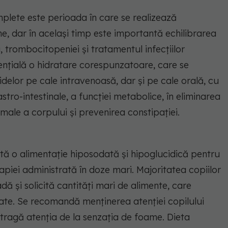
mplete este perioada în care se realizează
ne, dar în același timp este importantă echilibrarea
, trombocitopeniei și tratamentul infecțiilor
ențială o hidratare corespunzatoare, care se
idelor pe cale intravenoasă, dar și pe cale orală, cu
stro-intestinale, a funcției metabolice, în eliminarea
male a corpului și prevenirea constipației.
ă o alimentație hiposodată și hipoglucidică pentru
apiei administrată în doze mari. Majoritatea copiilor
ă și solicită cantități mari de alimente, care
ate. Se recomandă menținerea atenției copilului
distragă atenția de la senzația de foame. Dieta