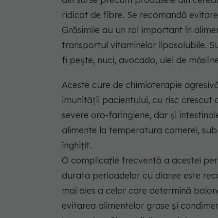
ridicat de fibre. Se recomandă evitare
Grăsimile au un rol important în alime
transportul vitaminelor liposolubile. 
fi pește, nuci, avocado, ulei de măsline
Aceste cure de chimioterapie agresiv
imunității pacientului, cu risc crescut 
severe oro-faringiene, dar și intestin
alimente la temperatura camerei, sub 
înghițit.
O complicație frecventă a acestei per
durata perioadelor cu diaree este rec
mai ales a celor care determină balona
evitarea alimentelor grase și condimen