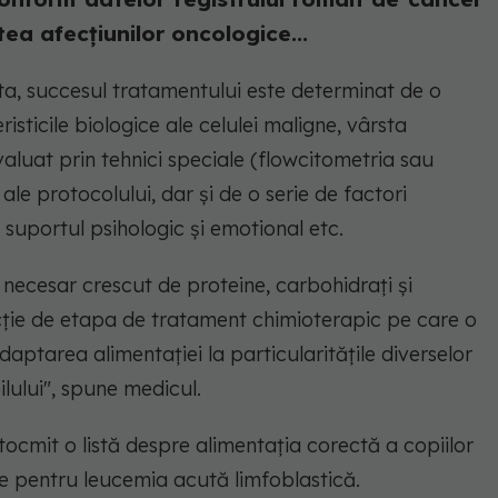
tea afecțiunilor oncologice...
lita, succesul tratamentului este determinat de o
sticile biologice ale celulei maligne, vârsta
valuat prin tehnici speciale (flowcitometria sau
le protocolului, dar și de o serie de factori
 suportul psihologic și emotional etc.
 necesar crescut de proteine, carbohidrați și
cție de etapa de tratament chimioterapic pe care o
ptarea alimentației la particularitățile diverselor
ilului", spune medicul.
tocmit o listă despre alimentația corectă a copiilor
e pentru leucemia acută limfoblastică.