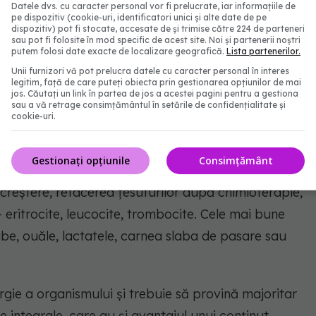
Datele dvs. cu caracter personal vor fi prelucrate, iar informațiile de
medicul.
pe dispozitiv (cookie-uri, identificatori unici și alte date de pe
dispozitiv) pot fi stocate, accesate de și trimise către 224 de parteneri
sau pot fi folosite în mod specific de acest site. Noi și partenerii noștri
putem folosi date exacte de localizare geografică.
Lista partenerilor.
olidare se administrează doze crescute de
Unii furnizori vă pot prelucra datele cu caracter personal în interes
legitim, față de care puteți obiecta prin gestionarea opțiunilor de mai
 a distruge toate celulele maligne.
jos. Căutați un link în partea de jos a acestei pagini pentru a gestiona
sau a vă retrage consimțământul în setările de confidențialitate și
cookie-uri.
e alcătuită cu respectarea strictă a principiilor
alitate bună, preferabil din surse bio; respectarea
Gestionați opțiunile
Consimțământ
ări; includerea în dieta a proteinelor, lipidelor și
în creștere, refacerea țesuturilor după chimioterapie,
– eritrocite, leucocite, trombocite. Cele mai bune
abe, ouăle, lactatele, carnea slaba de pasare sau
rgie a organismului și trebuie să provină majoritar
 integrale, care au și avantajul unui conținut