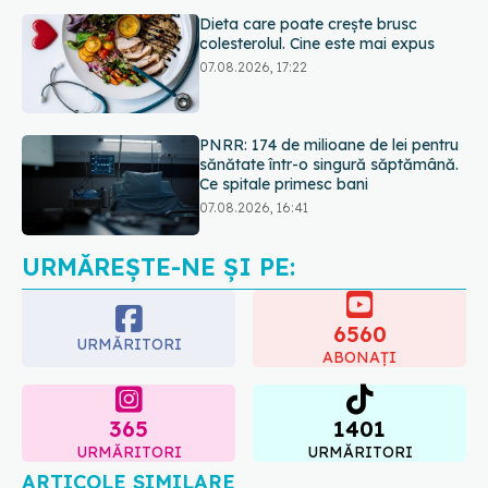
PNRR: 174 de milioane de lei pentru
sănătate într-o singură săptămână.
Ce spitale primesc bani
07.08.2026, 16:41
Ce spune culoarea ta preferată
despre vârsta pe care o ai. Care
este "codul cromatic" al generațiilor
07.08.2026, 21:29
URMĂREȘTE-NE ȘI PE:
6560
URMĂRITORI
ABONAȚI
365
1401
URMĂRITORI
URMĂRITORI
ARTICOLE SIMILARE