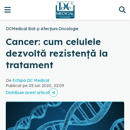
DCMedical
›
Boli și Afecțiuni
›
Oncologie
Cancer: cum celulele
dezvoltă rezistență la
tratament
De
Echipa DC Medical
Publicat pe 05 iun 2020, 22:09
Distribuie acest articol