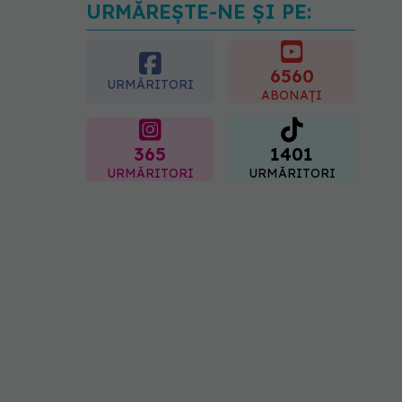
URMĂREȘTE-NE ȘI PE:
Gabriela Cristea, manifest
pentru respect și
acceptare: Corpul
fiecăruia spune o poveste
6560
URMĂRITORI
05.08.2026, 21:23
ABONAȚI
365
1401
URMĂRITORI
URMĂRITORI