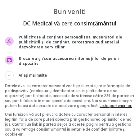
Bun venit!
DC Medical vă cere consimțământul
Publicitate și conținut personalizat, măsurători ale
publicității și de conținut, cercetarea audienței și
dezvoltarea serviciilor
Stocarea și/sau accesarea informațiilor de pe un
ca Pop, mesaj puternic
3 din 4 cazuri de cancer
dispozitiv
ancer: Boală grea! Nu
sunt diagnosticate târz
Aflați mai multe
ndecat
boala e deja avansată.
avertizează
8:23
Datele dvs. cu caracter personal vor fi prelucrate, iar informațiile de
pe dispozitiv (cookie-uri, identificatori unici și alte date de pe
05 mai 2026, 17:09
dispozitiv) pot fi stocate, accesate de și trimise către 224 de parteneri
sau pot fi folosite în mod specific de acest site. Noi și partenerii noștri
putem folosi date exacte de localizare geografică.
Lista partenerilor.
Unii furnizori vă pot prelucra datele cu caracter personal în interes
legitim, față de care puteți obiecta prin gestionarea opțiunilor de mai
jos. Căutați un link în partea de jos a acestei pagini pentru a gestiona
sau a vă retrage consimțământul în setările de confidențialitate și
cookie-uri.