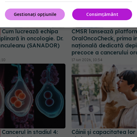
Gestionați opțiunile
Consimțământ
Cum lucrează echipa
CMSR lansează platfor
iplinară în oncologie. Dr.
OralOncoCheck, prima in
tănculeanu (SANADOR)
națională dedicată depis
precoce a cancerului or
1:10
17 iun 2026, 10:54
Cancerul în stadiul 4:
Câinii și capacitatea lor