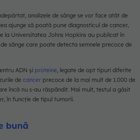
îndepărtat, analizele de sânge se vor face atât de
utea ajunge să poată pune diagnosticul de cancer,
de la Universitatea Johns Hopkins au publicat în
st de sânge care poate detecta semnele precoce de
pentru ADN și
proteine
, legate de opt tipuri diferite
azurile de
cancer
precoce de la mai mult de 1.000 de
are încă nu s-au răspândit. Mai mult, testul a găsit
 în funcție de tipul tumorii.
te bună