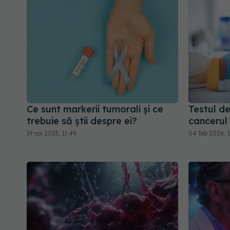
Ce sunt markerii tumorali și ce
Testul d
trebuie să știi despre ei?
cancerul
19 noi 2025, 11:49
04 feb 2026, 