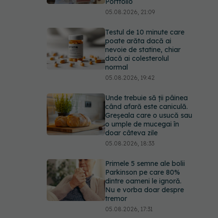
Portfolio
05.08.2026, 21:09
Testul de 10 minute care
poate arăta dacă ai
nevoie de statine, chiar
dacă ai colesterolul
normal
05.08.2026, 19:42
Unde trebuie să ții pâinea
când afară este caniculă.
Greșeala care o usucă sau
o umple de mucegai în
doar câteva zile
05.08.2026, 18:33
Primele 5 semne ale bolii
Parkinson pe care 80%
dintre oameni le ignoră.
Nu e vorba doar despre
tremor
05.08.2026, 17:31