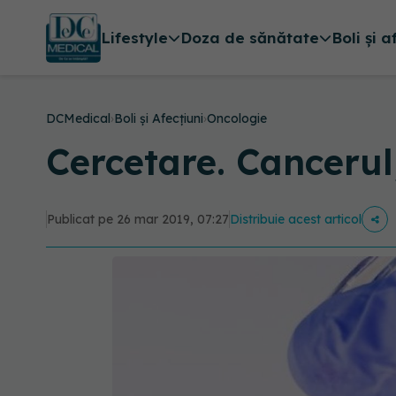
Lifestyle
Doza de sănătate
Boli și a
DCMedical
›
Boli și Afecțiuni
›
Oncologie
Cercetare. Cancerul
Publicat pe 26 mar 2019, 07:27
Distribuie acest articol