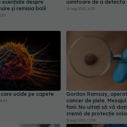
i esențiale despre
uimitoare de a detecta 
ire și remisia bolii
16 aug 2025, 11:30
1:50
 care ucide pe capete
Gordon Ramsay, operat
cancer de piele. Mesajul
08:53
fani: Nu uitaţi să vă daţ
cremă de protecţie sola
31 aug 2025, 12:08