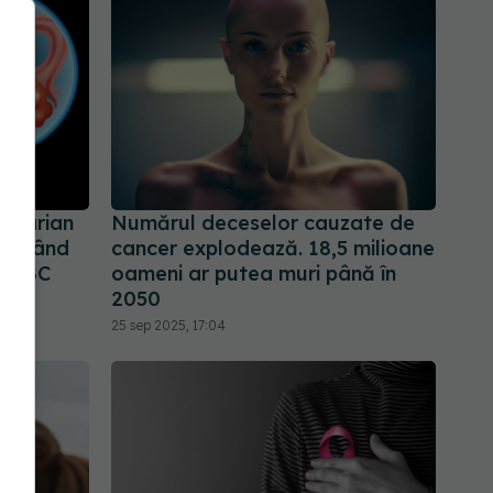
 ovarian
Numărul deceselor cauzate de
iu, când
cancer explodează. 18,5 milioane
 FABC
oameni ar putea muri până în
2050
25 sep 2025, 17:04