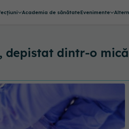
fecțiuni
Academia de sănătate
Evenimente
Alter
, depistat dintr-o mic