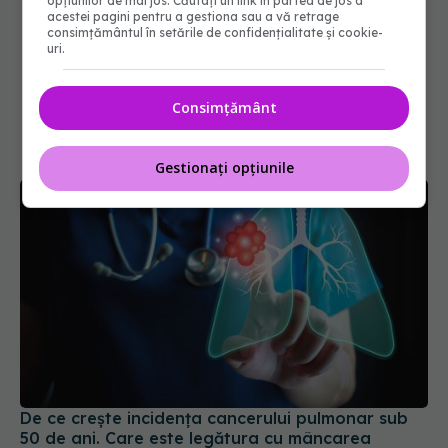
opțiunilor de mai jos. Căutați un link în partea de jos a
acestei pagini pentru a gestiona sau a vă retrage
consimțământul în setările de confidențialitate și cookie-
uri.
Consimțământ
Gestionați opțiunile
De ce crește incidența cancerului pulmonar sub
50 de ani. Care este legătura cu mâncarea
20 apr 2026, 10:06