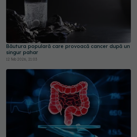
Băutura populară care provoacă cancer după un
singur pahar
12 feb 2026, 21:03
Cancerul colorectal lasă un semnal în sânge.
Testul care ar putea arăta riscul de recidivă
28 iul 2026, 19:31