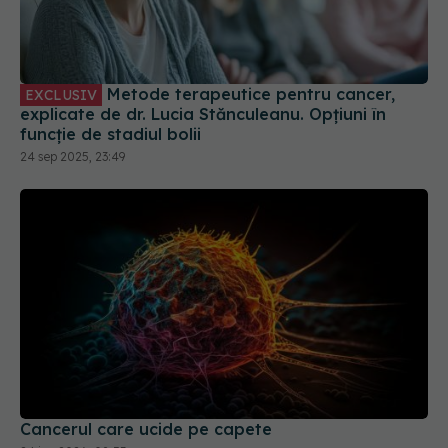
Metode terapeutice pentru cancer,
EXCLUSIV
explicate de dr. Lucia Stănculeanu. Opțiuni în
funcție de stadiul bolii
24 sep 2025, 23:49
Cancerul care ucide pe capete
24 ian 2026, 08:53