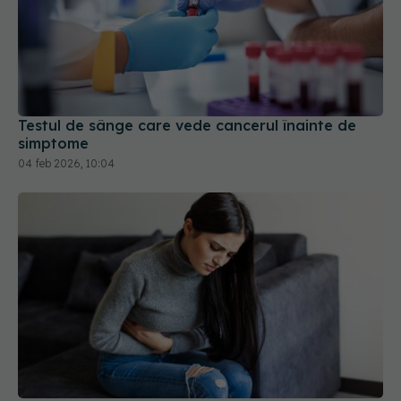
Testul de sânge care vede cancerul înainte de
simptome
04 feb 2026, 10:04
Cancerul de apendice, boala rară care afectează
tinerii. Medicii avertizează: „Suntem doar la vârful
icebergului”