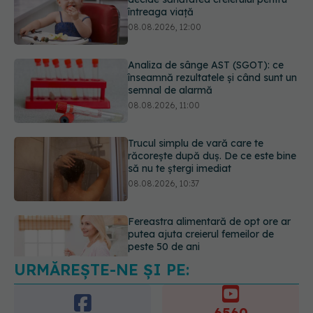
înseamnă rezultatele și când sunt un
semnal de alarmă
08.08.2026, 11:00
Trucul simplu de vară care te
răcorește după duș. De ce este bine
să nu te ștergi imediat
08.08.2026, 10:37
Fereastra alimentară de opt ore ar
putea ajuta creierul femeilor de
peste 50 de ani
08.08.2026, 10:00
URMĂREȘTE-NE ȘI PE:
5 mituri despre menstruație pe care
să nu le mai crezi
08.08.2026, 13:00
6560
URMĂRITORI
ABONAȚI