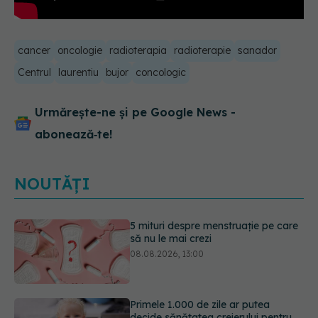
cancer
oncologie
radioterapia
radioterapie
sanador
Centrul
laurentiu
bujor
concologic
Urmărește-ne și pe Google News -
abonează‑te!
NOUTĂȚI
Primele 1.000 de zile ar putea
decide sănătatea creierului pentru
întreaga viață
08.08.2026, 12:00
Analiza de sânge AST (SGOT): ce