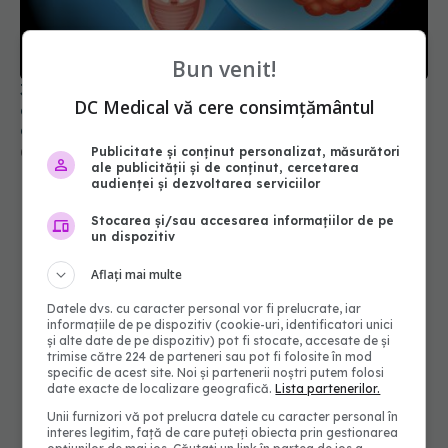
3 din 4 cazuri de cancer ovarian sunt
diagnosticate târziu, când boala e deja
avansată. FABC avertizează
Bun venit!
05 mai 2026, 17:09
DC Medical vă cere consimțământul
Publicitate și conținut personalizat, măsurători
ale publicității și de conținut, cercetarea
audienței și dezvoltarea serviciilor
Stocarea și/sau accesarea informațiilor de pe
un dispozitiv
Aflați mai multe
Datele dvs. cu caracter personal vor fi prelucrate, iar
informațiile de pe dispozitiv (cookie-uri, identificatori unici
și alte date de pe dispozitiv) pot fi stocate, accesate de și
trimise către 224 de parteneri sau pot fi folosite în mod
specific de acest site. Noi și partenerii noștri putem folosi
date exacte de localizare geografică.
Lista partenerilor.
Unii furnizori vă pot prelucra datele cu caracter personal în
interes legitim, față de care puteți obiecta prin gestionarea