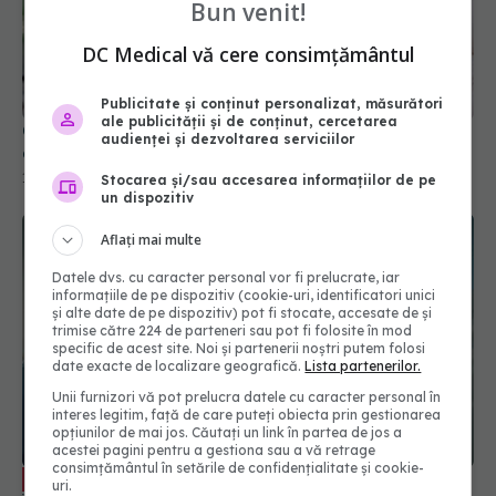
Bun venit!
DC Medical vă cere consimțământul
Publicitate și conținut personalizat, măsurători
ale publicității și de conținut, cercetarea
Câinii și capacitatea lor uimitoare de a detecta
audienței și dezvoltarea serviciilor
cancerul
16 aug 2025, 11:30
Stocarea și/sau accesarea informațiilor de pe
un dispozitiv
Aflați mai multe
Datele dvs. cu caracter personal vor fi prelucrate, iar
informațiile de pe dispozitiv (cookie-uri, identificatori unici
și alte date de pe dispozitiv) pot fi stocate, accesate de și
trimise către 224 de parteneri sau pot fi folosite în mod
specific de acest site. Noi și partenerii noștri putem folosi
date exacte de localizare geografică.
Lista partenerilor.
Unii furnizori vă pot prelucra datele cu caracter personal în
interes legitim, față de care puteți obiecta prin gestionarea
opțiunilor de mai jos. Căutați un link în partea de jos a
acestei pagini pentru a gestiona sau a vă retrage
consimțământul în setările de confidențialitate și cookie-
Cum lucrează echipa multidisciplinară
EXCLUSIV
uri.