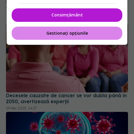
în oncologie. Dr. Lucia Stănculeanu (SANADOR)
explică
18 sep 2025, 11:10
Consimțământ
Gestionați opțiunile
Decesele cauzate de cancer se vor dubla până în
2050, avertizează experții
09 dec 2025, 14:27