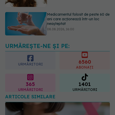
neașteptat
08.08.2026, 16:00
Transpirații nocturne: semnul ignorat
care poate ascunde probleme
serioase de sănătate
08.08.2026, 20:00
URMĂREȘTE-NE ȘI PE:
6560
URMĂRITORI
ABONAȚI
365
1401
URMĂRITORI
URMĂRITORI
ARTICOLE SIMILARE