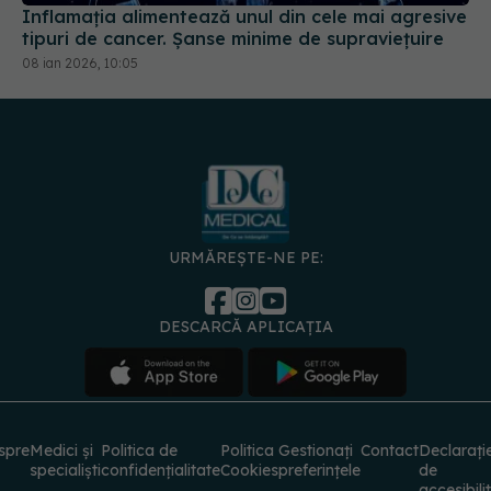
Inflamația alimentează unul din cele mai agresive
tipuri de cancer. Șanse minime de supraviețuire
08 ian 2026, 10:05
URMĂREȘTE-NE PE:
DESCARCĂ APLICAȚIA
spre
Medici și
Politica de
Politica
Gestionați
Contact
Declarați
specialiști
confidențialitate
Cookies
preferințele
de
accesibili