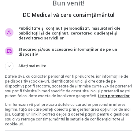
Bun venit!
DC Medical vă cere consimțământul
Publicitate și conținut personalizat, măsurători ale
Cancerul în stadiul 4:
Semnul dat de durerea 
publicității și de conținut, cercetarea audienței și
i esențiale despre
care poate ascunde can
dezvoltarea serviciilor
ire și remisia bolii
pancreatic. Când spun m
Stocarea și/sau accesarea informațiilor de pe un
este cazul să mergi la c
1:50
dispozitiv
20 iul 2026, 08:59
Aflați mai multe
Datele dvs. cu caracter personal vor fi prelucrate, iar informațiile de
pe dispozitiv (cookie-uri, identificatori unici și alte date de pe
dispozitiv) pot fi stocate, accesate de și trimise către 224 de parteneri
sau pot fi folosite în mod specific de acest site. Noi și partenerii noștri
putem folosi date exacte de localizare geografică.
Lista partenerilor.
Unii furnizori vă pot prelucra datele cu caracter personal în interes
legitim, față de care puteți obiecta prin gestionarea opțiunilor de mai
jos. Căutați un link în partea de jos a acestei pagini pentru a gestiona
sau a vă retrage consimțământul în setările de confidențialitate și
cookie-uri.