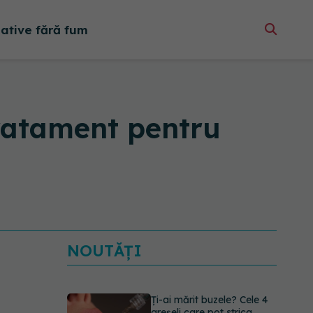
native fără fum
ratament pentru
NOUTĂȚI
Ți-ai mărit buzele? Cele 4
greșeli care pot strica