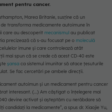
ment pentru cancer.
outhampton, Marea Britanie, susține că un
ea de transforma medicamente autoimune în
ii care au descoperit
mecanismul
au publicat
eștia precizează că s-au focusat pe o
moleculă
elulelor imune și care controlează atât
rții mai spun că se crede că acest CD-40 este
ește
șansa
ca sistemul imunitar să atace țesuturile
ulat. Se fac cercetări pe ambele direcții.
edicament autoimun și un medicament pentru cancer
at interesant. (…) Am câștigat o înțelegere mai
D40 devine activat și așteptăm cu nerăbdare să
i candidați la medicamente”, a spus dr. Xiaojie Yu,