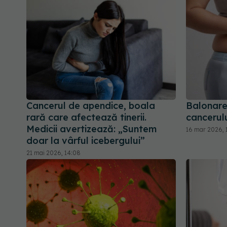
Cancerul de apendice, boala
Balonarea
rară care afectează tinerii.
cancerul
Medicii avertizează: „Suntem
16 mar 2026, 
doar la vârful icebergului”
21 mai 2026, 14:08