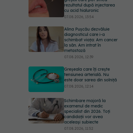
rezultatul după injectarea
cu acid hialuronic
07.08.2026, 13:54
Alina Pușcău dezvăluie
diagnosticul care i-a
schimbat viața: Am cancer
la sân. Am intrat în
metastază
07.08.2026, 12:39
Greșeala care îți crește
tensiunea arterială. Nu
este doar sarea din solniță
07.08.2026, 12:14
Schimbare majoră la
examenul de medic
specialist din 2026. Toți
candidații vor avea
aceleași subiecte
07.08.2026, 11:52