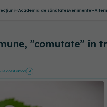
fecțiuni
Academia de sănătate
Evenimente
Alter
une, ”comutate” în t
buie acest articol