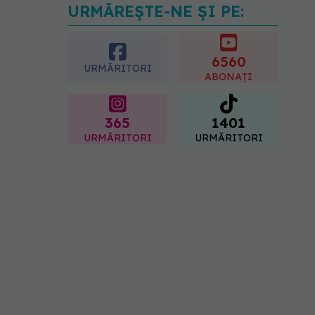
URMĂREȘTE-NE ȘI PE:
Cât durează simptomele
menopauzei?
07.08.2026, 15:14
6560
URMĂRITORI
ABONAȚI
365
1401
URMĂRITORI
URMĂRITORI