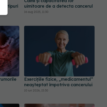
Câinii și capacitatea lor
nci tipuri
uimitoare de a detecta cancerul
16 aug 2025, 11:30
tumorile
Exercițiile fizice, „medicamentul”
neașteptat împotriva cancerului
10 iun 2026, 15:30