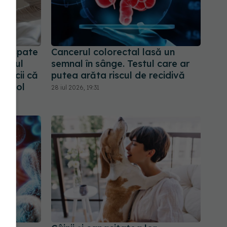
de spate
Cancerul colorectal lasă un
cerul
semnal în sânge. Testul care ar
edicii că
putea arăta riscul de recidivă
ontrol
28 iul 2026, 19:31