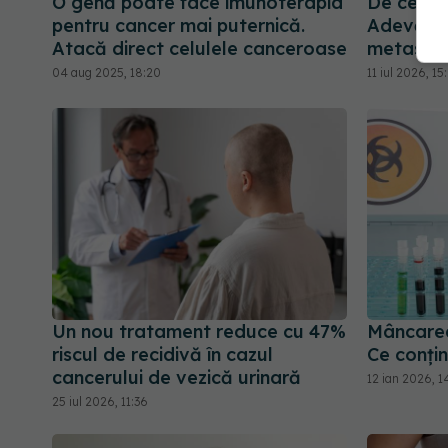
O genă poate face imunoterapia
De ce re
pentru cancer mai puternică.
Adevărul
Atacă direct celulele canceroase
metasta
04 aug 2025, 18:20
11 iul 2026, 15
Un nou tratament reduce cu 47%
Mâncarea
riscul de recidivă în cazul
Ce conțin
cancerului de vezică urinară
12 ian 2026, 1
25 iul 2026, 11:36