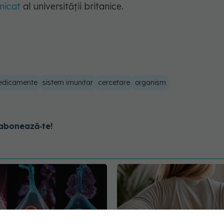
icat
al universității britanice.
dicamente
sistem imunitar
cercetare
organism
abonează‑te!