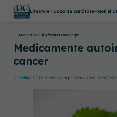
Lifestyle
Doza de sănătate
Boli și a
DCMedical
›
Boli și Afecțiuni
›
Oncologie
Medicamente autoim
cancer
De
Echipa DC Medical
Publicat pe 23 mai 2020, 17:28
Distri