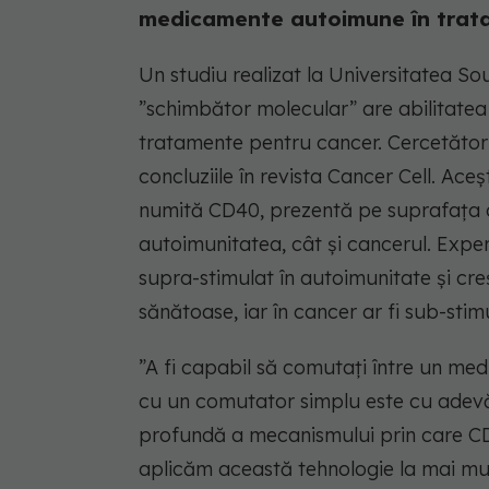
medicamente autoimune în trata
Un studiu realizat la Universitatea S
”schimbător molecular” are abilitat
tratamente pentru cancer. Cercetător
concluziile în revista Cancer Cell. Ac
numită CD40, prezentă pe suprafața c
autoimunitatea, cât și cancerul. Expe
supra-stimulat în autoimunitate și cr
sănătoase, iar în cancer ar fi sub-stim
”A fi capabil să comutați între un m
cu un comutator simplu este cu adevăr
profundă a mecanismului prin care C
aplicăm această tehnologie la mai mulț