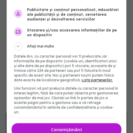
Publicitate și conținut personalizat, măsurători
ale publicității și de conținut, cercetarea
audienței și dezvoltarea serviciilor
Stocarea și/sau accesarea informațiilor de pe
un dispozitiv
Aflați mai multe
Datele dvs. cu caracter personal vor fi prelucrate, iar
informațiile de pe dispozitiv (cookie-uri, identificatori unici
și alte date de pe dispozitiv) pot fi stocate, accesate de și
trimise către 224 de parteneri sau pot fi folosite în mod
specific de acest site. Noi și partenerii noștri putem folosi
date exacte de localizare geografică.
Lista partenerilor.
Unii furnizori vă pot prelucra datele cu caracter personal în
interes legitim, față de care puteți obiecta prin gestionarea
opțiunilor de mai jos. Căutați un link în partea de jos a
acestei pagini pentru a gestiona sau a vă retrage
consimțământul în setările de confidențialitate și cookie-
uri.
Consimțământ