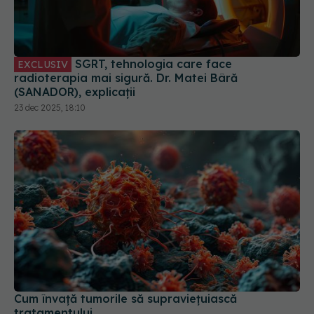
SGRT, tehnologia care face
EXCLUSIV
radioterapia mai sigură. Dr. Matei Bâră
(SANADOR), explicații
23 dec 2025, 18:10
Cum învață tumorile să supraviețuiască
tratamentului