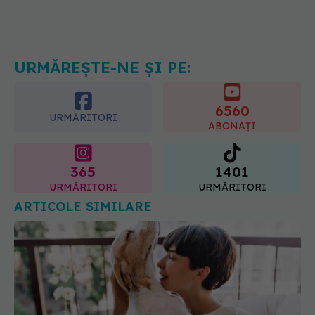
Trucul genial cu ceai negru pentru
păr. Tot mai multe femei îl adoră
08.08.2026, 17:00
URMĂREȘTE-NE ȘI PE:
6560
URMĂRITORI
ABONAȚI
365
1401
URMĂRITORI
URMĂRITORI
ARTICOLE SIMILARE