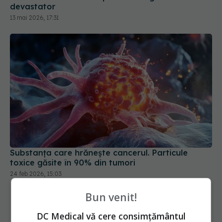
devastator
13 mai 2026, 17:31
Substanța care hrănește cancerul. Particule
toxice găsite în 90% din tumori
24 feb 2026, 15:03
Bun venit!
DC Medical vă cere consimțământul