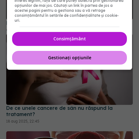
interes legitim, față de care puteți obiecta prin gestionarea
opțiunilor de mai jos. Căutați un link în partea de jos a
De ce cancerul la inimă este extrem de rar
acestei pagini pentru a gestiona sau a vă retrage
consimțământul în setările de confidențialitate și cookie-
04 sep 2025, 15:50
uri.
Consimțământ
Gestionați opțiunile
De ce unele cancere de sân nu răspund la
tratament?
18 aug 2025, 22:45