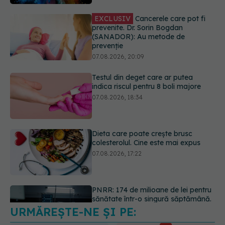
07.08.2026, 20:09
Testul din deget care ar putea
indica riscul pentru 8 boli majore
07.08.2026, 18:34
Dieta care poate crește brusc
colesterolul. Cine este mai expus
07.08.2026, 17:22
PNRR: 174 de milioane de lei pentru
sănătate într-o singură săptămână.
Ce spitale primesc bani
07.08.2026, 16:41
URMĂREȘTE-NE ȘI PE:
Ce spune culoarea ta preferată
despre vârsta pe care o ai. Care
este "codul cromatic" al generațiilor
6560