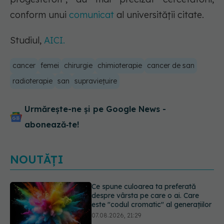
conform unui
comunicat
al universității citate.
Studiul,
AICI.
cancer
femei
chirurgie
chimioterapie
cancer de san
radioterapie
san
supraviețuire
Urmărește-ne și pe Google News -
abonează‑te!
NOUTĂȚI
EXCLUSIV
Cancerele care pot fi
prevenite. Dr. Sorin Bogdan
(SANADOR): Au metode de
prevenție