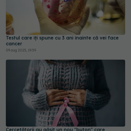
Testul care îți spune cu 3 ani înainte că vei face
cancer
09 aug 2025, 19:59
Cercetătorii au găsit un nou "buton" care
activează cancerul ovarian. Asta ar putea duce
la vindecare