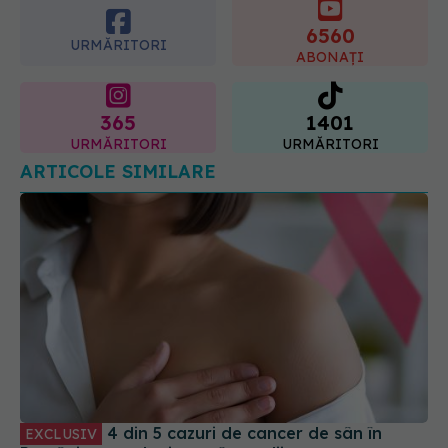
07.08.2026, 21:29
URMĂRITORI
ABONAȚI
365
1401
URMĂRITORI
URMĂRITORI
ARTICOLE SIMILARE
4 din 5 cazuri de cancer de sân în
EXCLUSIV
România sunt depistate în stadii avansate
01 oct 2025, 09:33