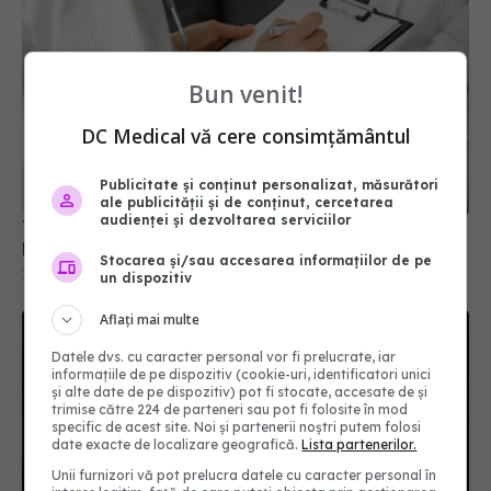
Bun venit!
DC Medical vă cere consimțământul
Terapia care previne patru tipuri de cancer. Este
Publicitate și conținut personalizat, măsurători
ale publicității și de conținut, cercetarea
la îndemâna oricui
audienței și dezvoltarea serviciilor
10 aug 2025, 12:17
Stocarea și/sau accesarea informațiilor de pe
un dispozitiv
Aflați mai multe
Datele dvs. cu caracter personal vor fi prelucrate, iar
informațiile de pe dispozitiv (cookie-uri, identificatori unici
și alte date de pe dispozitiv) pot fi stocate, accesate de și
trimise către 224 de parteneri sau pot fi folosite în mod
specific de acest site. Noi și partenerii noștri putem folosi
date exacte de localizare geografică.
Lista partenerilor.
Unii furnizori vă pot prelucra datele cu caracter personal în