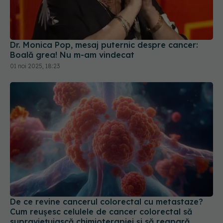
Dr. Monica Pop, mesaj puternic despre cancer:
Boală grea! Nu m-am vindecat
01 noi 2025, 18:23
De ce revine cancerul colorectal cu metastaze?
Cum reușesc celulele de cancer colorectal să
supraviețuiască chimioterapiei și să reapară