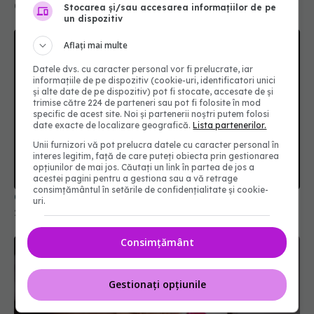
02 iul 2026, 14:50
Stocarea și/sau accesarea informațiilor de pe
un dispozitiv
Aflați mai multe
Datele dvs. cu caracter personal vor fi prelucrate, iar
informațiile de pe dispozitiv (cookie-uri, identificatori unici
și alte date de pe dispozitiv) pot fi stocate, accesate de și
trimise către 224 de parteneri sau pot fi folosite în mod
specific de acest site. Noi și partenerii noștri putem folosi
date exacte de localizare geografică.
Lista partenerilor.
Unii furnizori vă pot prelucra datele cu caracter personal în
interes legitim, față de care puteți obiecta prin gestionarea
opțiunilor de mai jos. Căutați un link în partea de jos a
acestei pagini pentru a gestiona sau a vă retrage
consimțământul în setările de confidențialitate și cookie-
Cancerul care ucide pe capete
uri.
24 ian 2026, 08:53
Consimțământ
Gestionați opțiunile