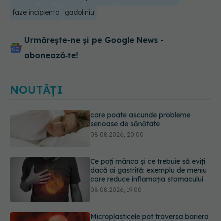
faze incipienta
gadoliniu
Urmărește-ne și pe Google News -
abonează‑te!
NOUTĂȚI
Ce poți mânca și ce trebuie să eviți
dacă ai gastrită: exemplu de meniu
care reduce inflamația stomacului
08.08.2026, 19:00
Microplasticele pot traversa bariera
placentară și modifica hormonii
08.08.2026, 18:00