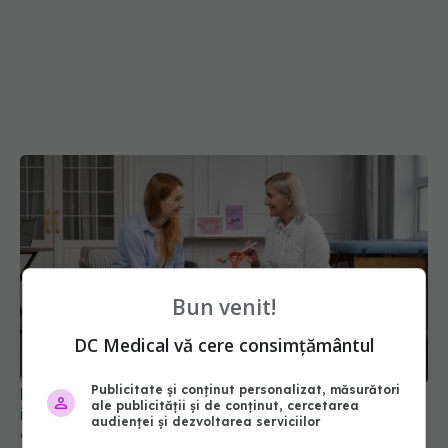
Bun venit!
DC Medical vă cere consimțământul
Publicitate și conținut personalizat, măsurători
Decesele provocate de acest cancer pot deveni
ale publicității și de conținut, cercetarea
istorie. Descoperirea i-a uimit până și pe
audienței și dezvoltarea serviciilor
cercetători