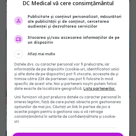
DC Medical vă cere consimțământul
Convulsiile febrile, ce sunt și ce boli se pot
ascunde. Când devine o urgență medicală
Publicitate și conținut personalizat, măsurători
17 noi 2022, 20:26
ale publicității și de conținut, cercetarea
audienței și dezvoltarea serviciilor
Stocarea și/sau accesarea informațiilor de pe
un dispozitiv
Aflați mai multe
Datele dvs. cu caracter personal vor fi prelucrate, iar
informațiile de pe dispozitiv (cookie-uri, identificatori unici
și alte date de pe dispozitiv) pot fi stocate, accesate de și
trimise către 224 de parteneri sau pot fi folosite în mod
specific de acest site. Noi și partenerii noștri putem folosi
date exacte de localizare geografică.
Lista partenerilor.
Unii furnizori vă pot prelucra datele cu caracter personal în
Scorul Apgar: cum se calculează și ce
EXCLUSIV
interes legitim, față de care puteți obiecta prin gestionarea
impact are anestezia la naștere. Dr. Cornelia
opțiunilor de mai jos. Căutați un link în partea de jos a
acestei pagini pentru a gestiona sau a vă retrage
Preda: Este un pic înșelător. Aș spune de
consimțământul în setările de confidențialitate și cookie-
anestezia peridurală
04 iun 2024, 17:03
uri.