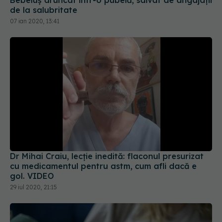
Bebeluș aruncat într-o pubelă, salvat de angajații
de la salubritate
07 ian 2020, 13:41
Dr Mihai Craiu, lecție inedită: flaconul presurizat
cu medicamentul pentru astm, cum afli dacă e
gol. VIDEO
29 iul 2020, 21:15