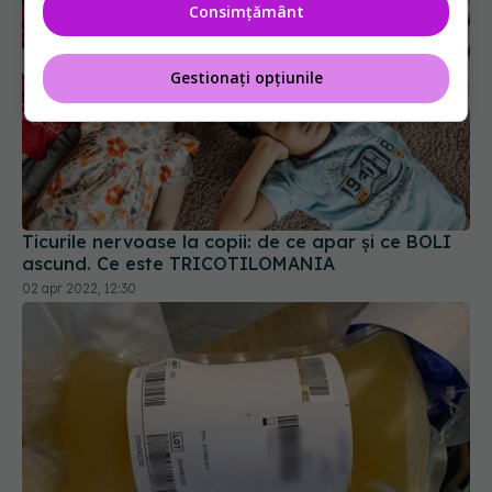
Consimțământ
Gestionați opțiunile
Ticurile nervoase la copii: de ce apar și ce BOLI
ascund. Ce este TRICOTILOMANIA
02 apr 2022, 12:30