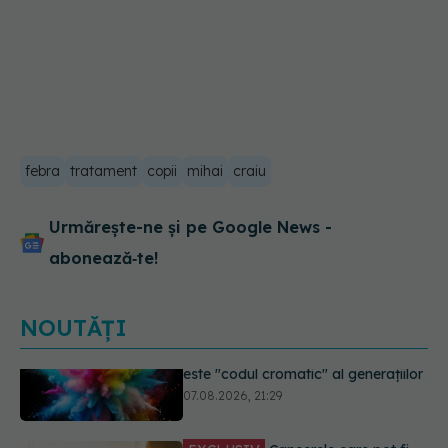
febra
tratament
copii
mihai
craiu
Urmărește-ne și pe Google News -
abonează‑te!
NOUTĂȚI
EXCLUSIV
Cancerele care pot fi
prevenite. Dr. Sorin Bogdan
(SANADOR): Au metode de