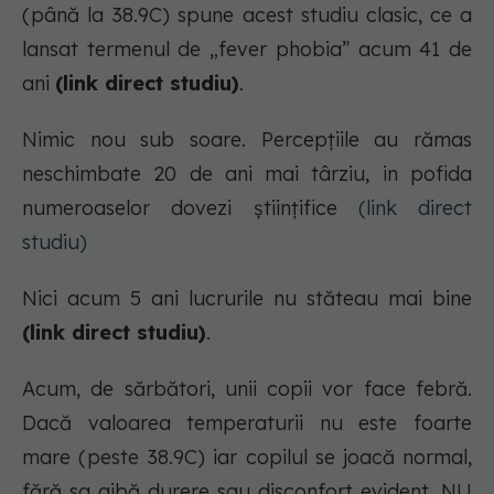
(până la 38.9C) spune acest studiu clasic, ce a
lansat termenul de „fever phobia” acum 41 de
ani
(link direct studiu)
.
Nimic nou sub soare. Percepțiile au rămas
neschimbate 20 de ani mai târziu, in pofida
numeroaselor dovezi științifice
(link direct
studiu)
Nici acum 5 ani lucrurile nu stăteau mai bine
(link direct studiu)
.
Acum, de sărbători, unii copii vor face febră.
Dacă valoarea temperaturii nu este foarte
mare (peste 38.9C) iar copilul se joacă normal,
fără sa aibă durere sau disconfort evident, NU