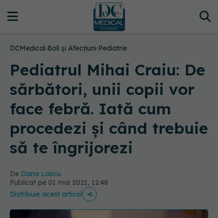
DCMedical
›
Boli și Afecțiuni
›
Pediatrie
Pediatrul Mihai Craiu: De
sărbători, unii copii vor
face febră. Iată cum
procedezi și când trebuie
să te îngrijorezi
De
Dana Lascu
Publicat pe 01 mai 2021, 12:48
Distribuie acest articol