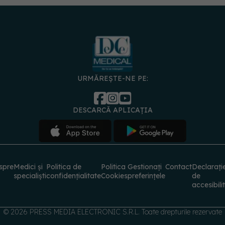
URMĂREȘTE-NE PE:
DESCARCĂ APLICAȚIA
spre
Medici și
Politica de
Politica
Gestionați
Contact
Declarați
specialiști
confidențialitate
Cookies
preferințele
de
accesibili
© 2026 PRESS MEDIA ELECTRONIC S.R.L. Toate drepturile rezervate