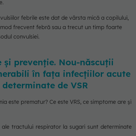
e.
ulsiilor febrile este dat de vârsta mică a copilului,
n mod frecvent febră sau a trecut un timp foarte
odul convulsiei.
 și prevenție. Nou-născuții
erabili în fața infecțiilor acute
or determinate de VSR
ânia este prematur? Ce este VRS, ce simptome are și
 ale tractului respirator la sugari sunt determinate