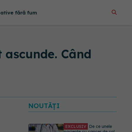
native fără fum
pot ascunde. Când
NOUTĂȚI
EXCLUSIV
De ce unele
paciente cu cancer de col