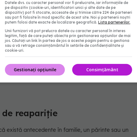
Datele dvs. cu caracter personal vor fi prelucrate, iar informațiile de
opilul le va avea, tratamentul va fi mult mai rapid
pe dispozitiv (cookie-uri, identificatori unici și alte date de pe
dispozitiv) pot fi stocate, accesate de și trimise către 224 de parteneri
a să nu mai aibă creșteri foarte bruște.
sau pot fi folosite în mod specific de acest site. Noi și partenerii noștri
putem folosi date exacte de localizare geografică.
Lista partenerilor.
diagnosticul de convulsii febrile impune și
Unii furnizori vă pot prelucra datele cu caracter personal în interes
legitim, față de care puteți obiecta prin gestionarea opțiunilor de mai
ris de medicul specialist, un tratament
jos. Căutați un link în partea de jos a acestei pagini pentru a gestiona
sau a vă retrage consimțământul în setările de confidențialitate și
t ca părintele să îl aibă în trusa de medicamente a
cookie-uri.
iile în care i-au fost explicate”, a mai spus medicul,
re diagnostic de convulsii febrile, ”coeficientul de
Gestionați opțiunile
Consimțământ
copilului sunt absolut normale. Boala nu influențează
c de reapariție
acă există antecedente în familie, un părinte sau un