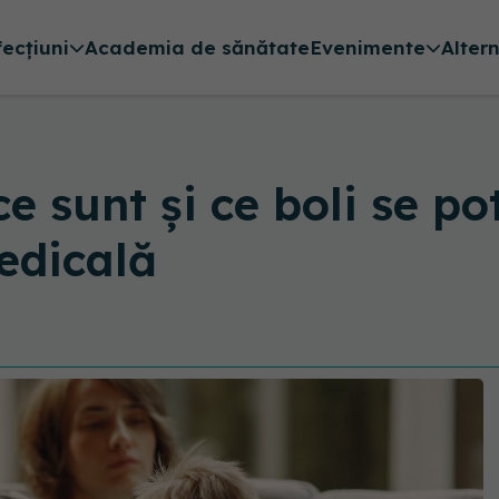
fecțiuni
Academia de sănătate
Evenimente
Alter
 ce sunt și ce boli se 
edicală