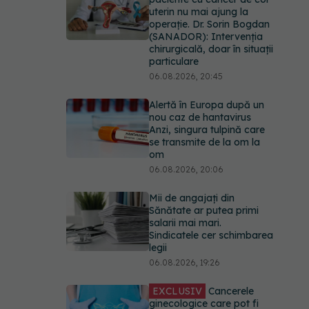
uterin nu mai ajung la
operație. Dr. Sorin Bogdan
(SANADOR): Intervenția
chirurgicală, doar în situații
particulare
06.08.2026, 20:45
Alertă în Europa după un
nou caz de hantavirus
Anzi, singura tulpină care
se transmite de la om la
om
06.08.2026, 20:06
Mii de angajați din
Sănătate ar putea primi
salarii mai mari.
Sindicatele cer schimbarea
legii
06.08.2026, 19:26
EXCLUSIV
Cancerele
ginecologice care pot fi