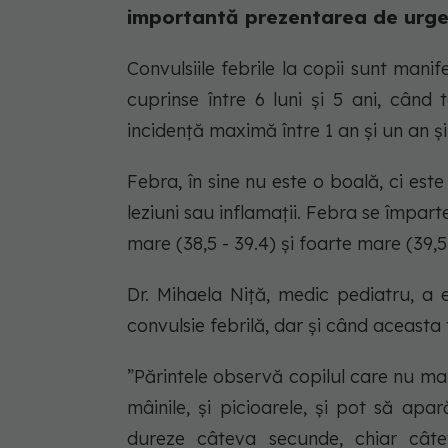
importantă prezentarea de urge
Convulsiile febrile la copii sunt mani
cuprinse între 6 luni și 5 ani, când
incidență maximă între 1 an și un an ș
Febra, în sine nu este o boală, ci este
leziuni sau inflamații. Febra se împart
mare (38,5 - 39.4) și foarte mare (39,5 
Dr. Mihaela Niță, medic pediatru, a 
convulsie febrilă, dar și când aceasta 
”Părintele observă copilul care nu mai 
mâinile, și picioarele, și pot să apa
dureze câteva secunde, chiar câte