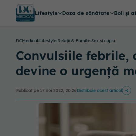
Lifestyle
Doza de sănătate
Boli și a
DCMedical
›
Lifestyle
›
Relații & Familie
›
Sex și cuplu
Convulsiile febrile,
devine o urgență m
Publicat pe 17 noi 2022, 20:26
Distribuie acest articol