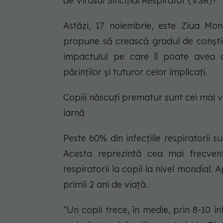
de Virusul Sincițial Respirator (VSR)?
Astăzi, 17 noiembrie, este Ziua Mon
propune să crească gradul de conştien
impactului pe care îl poate avea 
părinţilor şi tuturor celor implicaţi.
Copiii născuți prematur sunt cei mai vu
iarnă
Peste 60% din infecţiile respiratorii s
Acesta reprezintă cea mai frecvent
respiratorii la copii la nivel mondial.
primii 2 ani de viaţă.
”Un copil trece, în medie, prin 8-10 in