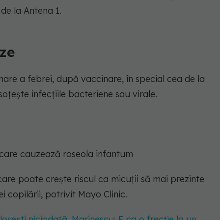
de la Antena 1.
uze
mare a febrei, după vaccinare, în special cea de la
soțește infecțiile bacteriene sau virale.
l care cauzează roseola infantum
e, care poate crește riscul ca micuții să mai prezinte
 copilării, potrivit Mayo Clinic.
losești niciodată. Marinescu: E ca o frecție la un