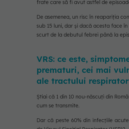
frate care să fi avut astfel de episoad
De asemenea, un risc în reapariția conv
sub 15 luni, dar și dacă acesta face î
scurt de la debutul febrei până la epis
VRS: ce este, simptome
prematuri, cei mai vuln
ale tractului respirat
Știai că 1 din 10 nou-născuți din Rom
cum se transmite.
Dar că peste 60% din infecțiile acute