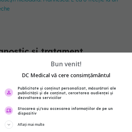
eche
agnostic și tratament
Bun venit!
pilul prezintă semne de convulsie febrilă, primul pas
DC Medical vă cere consimțământul
e acela de a încerca să îi scadă temperatura, cât
l mic la Camera de Gardă, unde va fi consultat în
Publicitate și conținut personalizat, măsurători ale
publicității și de conținut, cercetarea audienței și
la medic este importantă și pentru a se exclude
dezvoltarea serviciilor
episoade, cum ar fi manifestările epileptice în
Stocarea și/sau accesarea informațiilor de pe un
dispozitiv
Aflați mai multe
va stabili diagnosticul de convulsie febrilă. Pentru