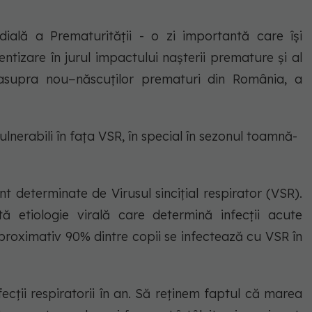
dială a Prematurității - o zi importantă care îşi
tizare în jurul impactului naşterii premature şi al
asupra nou−născuţilor prematuri din România, a
lnerabili în fața VSR, în special în sezonul toamnă-
unt determinate de Virusul sinciţial respirator (VSR).
ă etiologie virală care determină infecţii acute
 Aproximativ 90% dintre copii se infectează cu VSR în
fecții respiratorii în an. Să reținem faptul că marea