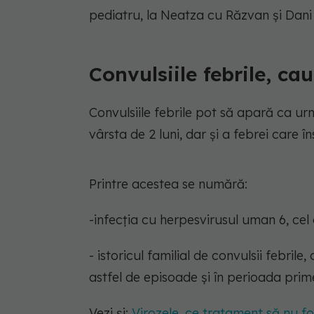
pediatru, la Neatza cu Răzvan și Dani 
Convulsiile febrile, ca
Convulsiile febrile pot să apară ca ur
vârsta de 2 luni, dar și a febrei care în
Printre acestea se numără:
-infecția cu herpesvirusul uman 6, ce
- istoricul familial de convulsii febril
astfel de episoade și în perioada primei
Vezi și:
Virozele, ce tratament să nu fo