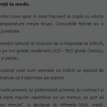
nță la medic.
festări care apar în mod frecvent la copiii cu vârste
 temperatura crește brusc. Convulsiile febrile au o
i jumătate.
 modul natural al corpului de a răspunde la infecții,
e pe trei grade: moderată (37,5 - 38,5 grade Celsius),
și peste).
explicat care sunt semnele ce indică un episod de
trebuie să îi alarmeze pe părinți.
este prezent, își plafonează privirea, își contract și
ră niște mișcări repetitive ca un tremur, ce pot să
va minute”, a declarat dr. Mihaela Niță, medic