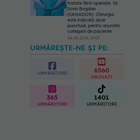
tratate fără operație. Dr.
Sorin Bogdan
(SANADOR): Chirurgia
este indicată doar
punctual, pentru anumite
categorii de paciente
06.08.2026, 19:05
URMĂREȘTE-NE ȘI PE:
EXCLUSIV
Brahiterapie
vs radioterapie externă în
cancerul ginecologic. Dr.
Sorin Bogdan (SANADOR)
6560
URMĂRITORI
explică diferența și cum
ABONAȚI
acționează tratamentul
06.08.2026, 22:49
365
1401
URMĂRITORI
URMĂRITORI