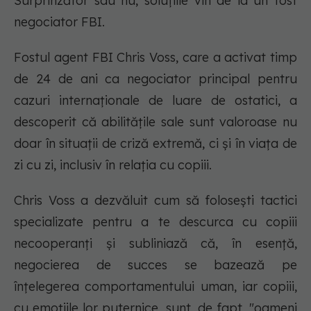
Surprinzător sau nu, soluțiile vin de la un fost
negociator FBI.
Fostul agent FBI Chris Voss, care a activat timp
de 24 de ani ca negociator principal pentru
cazuri internaționale de luare de ostatici, a
descoperit că abilitățile sale sunt valoroase nu
doar în situații de criză extremă, ci și în viața de
zi cu zi, inclusiv în relația cu copiii.
Chris Voss a dezvăluit cum să folosești tactici
specializate pentru a te descurca cu copiii
necooperanți și subliniază că, în esență,
negocierea de succes se bazează pe
înțelegerea comportamentului uman, iar copiii,
cu emoțiile lor puternice, sunt, de fapt, "oameni