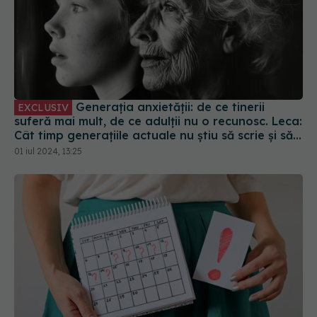
Generația anxietății: de ce tinerii
EXCLUSIV
suferă mai mult, de ce adulții nu o recunosc. Leca:
Cât timp generațiile actuale nu știu să scrie și să
citească în limba română, lupta e la poli diferiți
01 iul 2024, 13:25
de putere