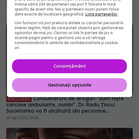
365
1401
trimise către 224 de parteneri sau pot fi folosite în mod
URMĂRITORI
URMĂRITORI
specific de acest site. Noi și partenerii noștri putem folosi
date exacte de localizare geografică.
Lista partenerilor.
ARTICOLE SIMILARE
Unii furnizori vă pot prelucra datele cu caracter personal în
interes legitim, față de care puteți obiecta prin gestionarea
opțiunilor de mai jos. Căutați un link în partea de jos a
acestei pagini pentru a gestiona sau a vă retrage
consimțământul în setările de confidențialitate și cookie-
uri.
Consimțământ
Gestionați opțiunile
Consumatorii de droguri ”sunt niște
EXCLUSIV
carcase ambulante, zombi”. Dr. Radu Țincu:
Societatea va fi alcătuită din persoane
disfuncționale
16 sep 2024, 13:24