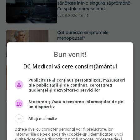
menopauzei?
07.08.2026, 15:14
Ți-ai mărit buzele? Cele 4 greșeli
care pot strica rezultatul după
injectarea cu acid hialuronic
07.08.2026, 13:54
Bun venit!
DC Medical vă cere consimțământul
Testul din deget care ar putea
indica riscul pentru 8 boli majore
07.08.2026, 18:34
Publicitate și conținut personalizat, măsurători
ale publicității și de conținut, cercetarea
audienței și dezvoltarea serviciilor
URMĂREȘTE-NE ȘI PE:
Stocarea și/sau accesarea informațiilor de pe
un dispozitiv
6560
URMĂRITORI
Aflați mai multe
ABONAȚI
Datele dvs. cu caracter personal vor fi prelucrate, iar
informațiile de pe dispozitiv (cookie-uri, identificatori unici
și alte date de pe dispozitiv) pot fi stocate, accesate de și