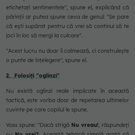
etichetați sentimentele", spune el, explicând că
părinții ar putea spune ceva de genul: "
Se pare
că ești supărat pentru că vrei să continui să te
joci în loc să mergi la culcare"
.
"Acest lucru nu doar îi calmează, ci construiește
o punte de înțelegere", spune el.
2. Folosiți "oglinzi"
Nu există oglinzi reale implicate în această
tactică, este vorba doar de repetarea ultimelor
cuvinte pe care copilul le spune.
Voss spune: "
Dacă strigă
Nu vreau!
, răspundeți
cu
Nu vrei?.
Această tehnică simplă arată că