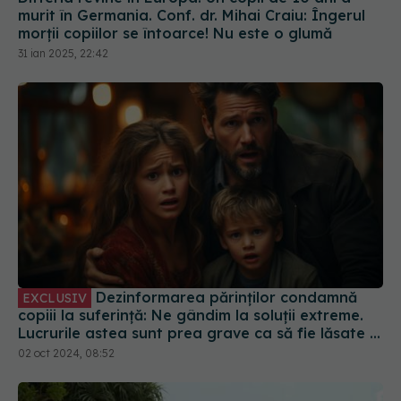
murit în Germania. Conf. dr. Mihai Craiu: Îngerul
morții copiilor se întoarce! Nu este o glumă
31 ian 2025, 22:42
Dezinformarea părinților condamnă
EXCLUSIV
copiii la suferință: Ne gândim la soluții extreme.
Lucrurile astea sunt prea grave ca să fie lăsate la
decizia unor părinți care trăiesc într-o lume
02 oct 2024, 08:52
paralelă