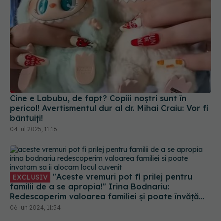
Cine e Labubu, de fapt? Copiii noștri sunt în
pericol! Avertismentul dur al dr. Mihai Craiu: Vor fi
bântuiți!
04 iul 2025, 11:16
"Aceste vremuri pot fi prilej pentru
EXCLUSIV
familii de a se apropia!" Irina Bodnariu:
Redescoperim valoarea familiei și poate învățăm
să îi alocăm locul cuvenit
06 iun 2024, 11:54