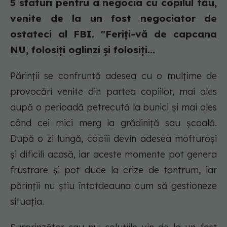
5 sfaturi pentru a negocia cu copilul tău,
venite de la un fost negociator de
ostateci al FBI. "Feriți-vă de capcana
NU, folosiți oglinzi și folosiți...
Părinții se confruntă adesea cu o mulțime de
provocări venite din partea copiilor, mai ales
după o perioadă petrecută la bunici și mai ales
când cei mici merg la grădiniță sau școală.
După o zi lungă, copiii devin adesea mofturoși
și dificili acasă, iar aceste momente pot genera
frustrare și pot duce la crize de tantrum, iar
părinții nu știu întotdeauna cum să gestioneze
situația.