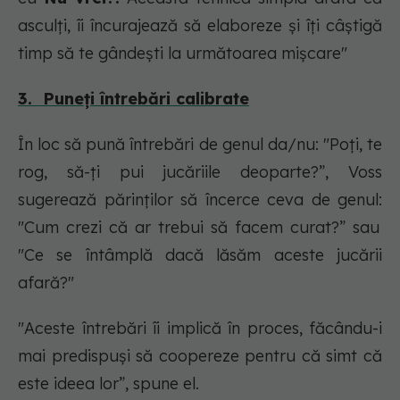
asculți, îi încurajează să elaboreze și îți câștigă
timp să te gândești la următoarea mișcare
"
3. Puneți întrebări calibrate
În loc să pună întrebări de genul da/nu: "
Poți, te
rog, să-ți pui jucăriile deoparte?
”, Voss
sugerează părinților să încerce ceva de genul:
"Cum crezi că ar trebui să facem curat?” sau
"Ce se întâmplă dacă lăsăm aceste jucării
afară?"
"
Aceste întrebări îi implică în proces, făcându-i
mai predispuși să coopereze pentru că simt că
este ideea lor
”, spune el.