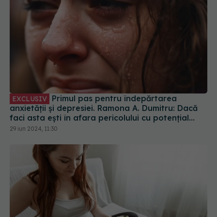
Primul pas pentru îndepărtarea
EXCLUSIV
anxietății și depresiei. Ramona A. Dumitru: Dacă
faci asta ești în afara pericolului cu potențial
distructiv și 100% toxic
29 iun 2024, 11:30