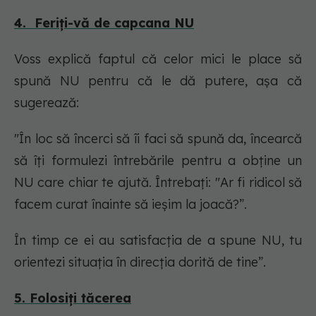
4. Feriți-vă de capcana NU
Voss explică faptul că celor mici le place să
spună NU pentru că le dă putere, așa că
sugerează:
"
În loc să încerci să îi faci să spună da, încearcă
să îți formulezi întrebările pentru a obține un
NU care chiar te ajută. Întrebați: "Ar fi ridicol să
facem curat înainte să ieșim la joacă?”.
În timp ce ei au satisfacția de a spune NU, tu
orientezi situația în direcția dorită de tine”.
5. Folosiți tăcerea