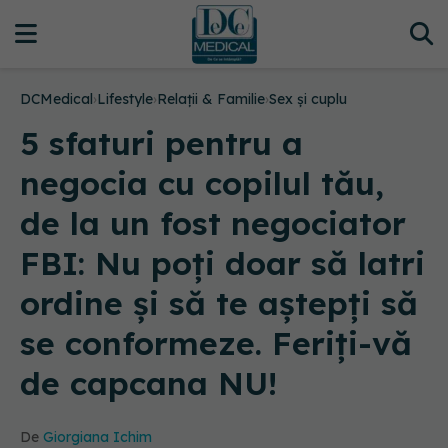
DCMedical
›
Lifestyle
›
Relații & Familie
›
Sex și cuplu
5 sfaturi pentru a
negocia cu copilul tău,
de la un fost negociator
FBI: Nu poți doar să latri
ordine și să te aștepți să
se conformeze. Feriți-vă
de capcana NU!
De
Giorgiana Ichim