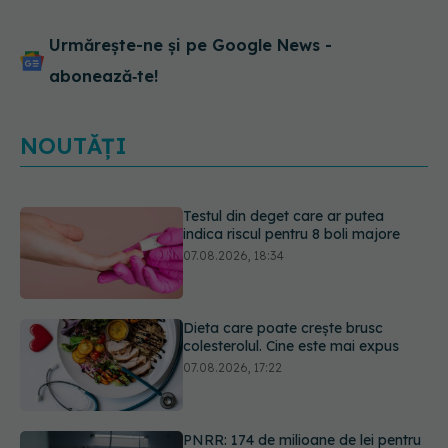
Urmărește-ne și pe Google News -
abonează‑te!
NOUTĂȚI
Dieta care poate crește brusc
colesterolul. Cine este mai expus
07.08.2026, 17:22
PNRR: 174 de milioane de lei pentru
sănătate într-o singură săptămână.
Ce spitale primesc bani
07.08.2026, 16:41
Cât durează simptomele