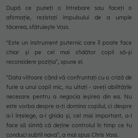
După ce puneți o întrebare sau faceți o
afirmație, rezistați impulsului de a umple
tăcerea, sfătuiește Voss.
"
Este un instrument puternic care îl poate face
chiar și pe cel mai sfidător copil să-și
reconsidere poziția
”, spune el.
"
Data viitoare când vă confruntați cu o criză de
furie a unui copil mic, nu uitați - aveți abilitățile
necesare pentru a negocia ieșirea din ea. Nu
este vorba despre a-ți domina copilul, ci despre
a-l înțelege, a-l ghida și, cel mai important, a-l
face să simtă că deține controlul în timp ce tu
conduci subtil nava
”, a mai spus Chris Voss.