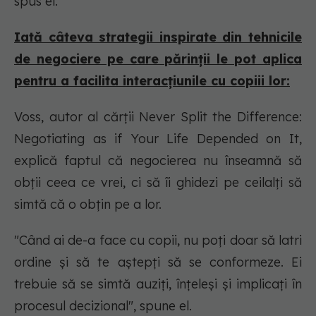
spus el.
Iată câteva strategii inspirate din tehnicile
de negociere pe care părinții le pot aplica
pentru a facilita interacțiunile cu copiii lor:
Voss, autor al cărții Never Split the Difference:
Negotiating as if Your Life Depended on It,
explică faptul că negocierea nu înseamnă să
obții ceea ce vrei, ci să îi ghidezi pe ceilalți să
simtă că o obțin pe a lor.
"
Când ai de-a face cu copii, nu poți doar să latri
ordine și să te aștepți să se conformeze. Ei
trebuie să se simtă auziți, înțeleși și implicați în
procesul decizional
", spune el.