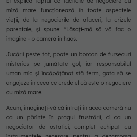
El explică faptul că tacticile de negociere cu
miză mare funcționează în toate aspectele
vieții, de la negocierile de afaceri, la crizele
parentale, și spune: "
Lăsați-mă să vă fac o
imagine - o cameră în haos.
Jucării peste tot, poate un borcan de fursecuri
misterios pe jumătate gol, iar responsabilul
uman mic și încăpățânat stă ferm, gata să se
angajeze în ceea ce crede el că este o negociere
cu miză mare.
Acum, imaginați-vă că intrați în acea cameră nu
ca un părinte în pragul frustrării, ci ca un
negociator de ostatici, complet echipat cu
instrumentele necesare pentru a dezamorsa