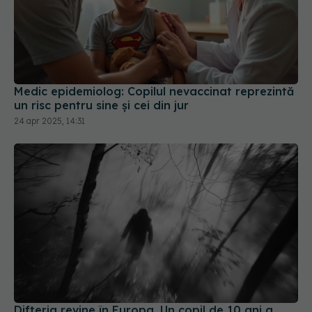
Medic epidemiolog: Copilul nevaccinat reprezintă
un risc pentru sine şi cei din jur
24 apr 2025, 14:31
Difteria revine în Europa. Un copil de 10 ani a