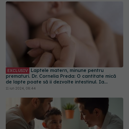
Laptele matern, minune pentru
EXCLUSIV
prematuri. Dr. Cornelia Preda: O cantitate mică
de lapte poate să îi dezvolte intestinul. Ia
picături de lapte și freacă gurița copilului
11 iun 2024, 08:44