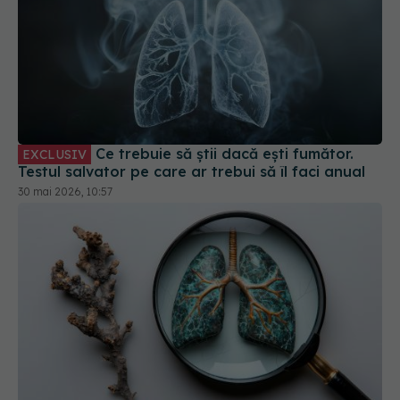
Ce trebuie să știi dacă ești fumător.
EXCLUSIV
Testul salvator pe care ar trebui să îl faci anual
30 mai 2026, 10:57
Izoprenul din respirație, testul care poate
detecta cancerul pulmonar. Inovație pentru
diagnosticarea timpurie