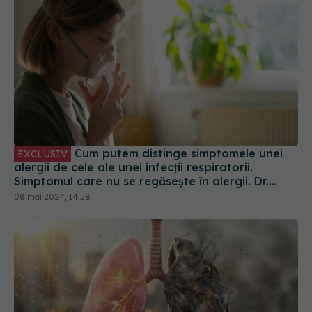
Cum putem distinge simptomele unei
EXCLUSIV
alergii de cele ale unei infecții respiratorii.
Simptomul care nu se regăsește în alergii. Dr.
Cristian Oancea: Se pot confunda
08 mai 2024, 14:58