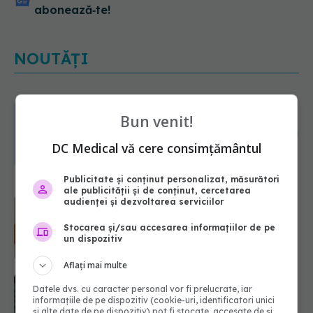
abonează‑te!
NOUTĂȚI
Greșeala pe care milioane de femei
Bun venit!
o fac când își cumpără sutien. Un
medic explică metoda corectă
DC Medical vă cere consimțământul
06.08.2026, 18:08
Publicitate și conținut personalizat, măsurători
Colebil și Panzcebil, blocate
ale publicității și de conținut, cercetarea
temporar în farmacii. ANMDMR
audienței și dezvoltarea serviciilor
explică de ce a luat măsura
06.08.2026, 16:37
Stocarea și/sau accesarea informațiilor de pe
un dispozitiv
Cum aleg medicii combinația
Aflați mai multe
potrivită de medicamente pentru
hipertensiune. De ce doi pacienți cu
Datele dvs. cu caracter personal vor fi prelucrate, iar
informațiile de pe dispozitiv (cookie-uri, identificatori unici
aceeași tensiune pot primi
și alte date de pe dispozitiv) pot fi stocate, accesate de și