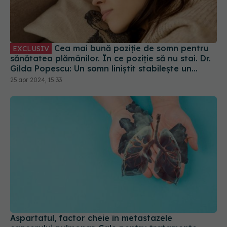
Cea mai bună poziție de somn pentru
EXCLUSIV
sănătatea plămânilor. În ce poziție să nu stai. Dr.
Gilda Popescu: Un somn liniștit stabilește un
echilibru al organismului
25 apr 2024, 15:33
Aspartatul, factor cheie în metastazele
cancerului pulmonar. Cale pentru tratamente
inovative
06 ian 2025, 14:11