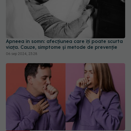
Apneea în somn: afecțiunea care îți poate scurta
viața. Cauze, simptome și metode de prevenție
06 sep 2024, 23:28
Tusea, simptomul care poate ascunde
EXCLUSIV
afecțiuni grave. Când devine îngrijorătoare. Prof.
univ. dr. Cristian Oancea: E foarte important
09 ian 2025, 10:39