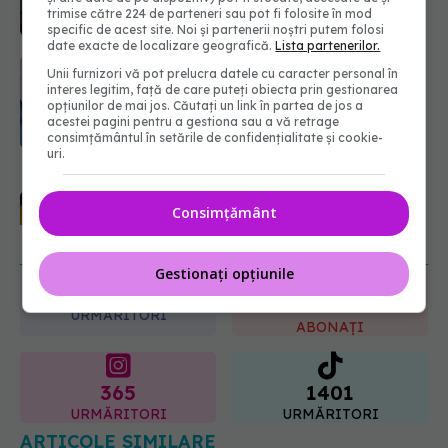
tratamente diferite
trimise către 224 de parteneri sau pot fi folosite în mod
06.08.2026, 16:19
specific de acest site. Noi și partenerii noștri putem folosi
date exacte de localizare geografică.
Lista partenerilor.
Ilie Bolojan, anunț despre spitale în
Unii furnizori vă pot prelucra datele cu caracter personal în
contextul crizei energetice
interes legitim, față de care puteți obiecta prin gestionarea
06.08.2026, 15:24
opțiunilor de mai jos. Căutați un link în partea de jos a
acestei pagini pentru a gestiona sau a vă retrage
consimțământul în setările de confidențialitate și cookie-
uri.
URMĂREȘTE-NE ȘI PE:
EXCLUSIV
Cancerele ginecologice
care pot fi tratate fără operație. Dr.
Consimțământ
Sorin Bogdan (SANADOR): Chirurgia
6560
este indicată doar punctual, pentru
URMĂRITORI
anumite categorii de paciente
ABONAȚI
06.08.2026, 19:05
Gestionați opțiunile
365
1401
URMĂRITORI
URMĂRITORI
ARTICOLE SIMILARE
Secretul bunicii care te scapă de tuse.
EXCLUSIV
Siropuri naturale care fac minuni, recomandate