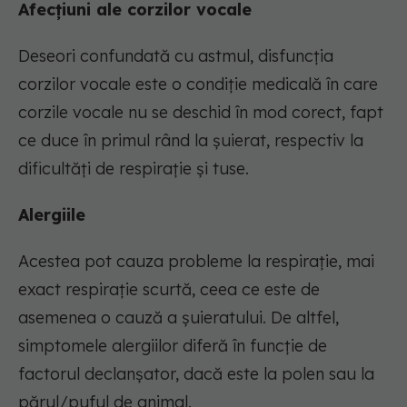
Afecțiuni ale corzilor vocale
Deseori confundată cu astmul, disfuncția
corzilor vocale este o condiție medicală în care
corzile vocale nu se deschid în mod corect, fapt
ce duce în primul rând la șuierat, respectiv la
dificultăți de respirație și tuse.
Alergiile
Acestea pot cauza probleme la respirație, mai
exact respirație scurtă, ceea ce este de
asemenea o cauză a șuieratului. De altfel,
simptomele alergiilor diferă în funcție de
factorul declanșator, dacă este la polen sau la
părul/puful de animal.