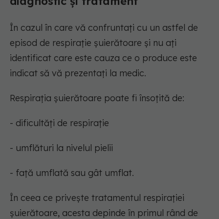
diagnostic și tratament
În cazul în care vă confruntați cu un astfel de
episod de respirație șuierătoare și nu ați
identificat care este cauza ce o produce este
indicat să vă prezentați la medic.
Respirația șuierătoare poate fi însoțită de:
- dificultăți de respirație
- umflături la nivelul pielii
- față umflată sau gât umflat.
În ceea ce privește tratamentul respirației
șuierătoare, acesta depinde în primul rând de