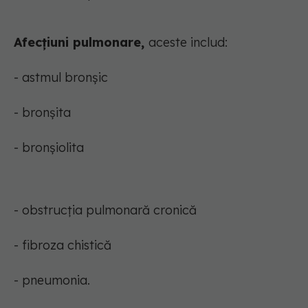
Afecțiuni pulmonare,
aceste includ:
- astmul bronșic
- bronșita
- bronșiolita
- obstrucția pulmonară cronică
- fibroza chistică
- pneumonia.