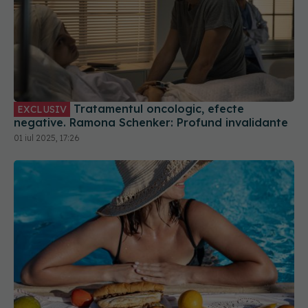
Tratamentul oncologic, efecte
EXCLUSIV
negative. Ramona Schenker: Profund invalidante
01 iul 2025, 17:26
Pericolul invizibil al sezonului cald. La ce să fii
atent dacă mergi la mare sau piscină