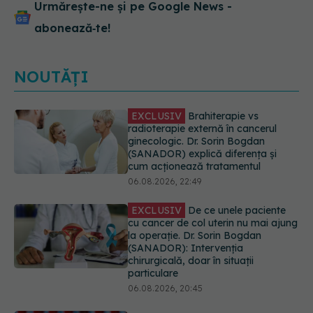
Urmărește-ne și pe Google News -
abonează‑te!
NOUTĂȚI
EXCLUSIV
De ce unele paciente
cu cancer de col uterin nu mai ajung
la operație. Dr. Sorin Bogdan
(SANADOR): Intervenția
chirurgicală, doar în situații
particulare
06.08.2026, 20:45
Alertă în Europa după un nou caz
de hantavirus Anzi, singura tulpină
care se transmite de la om la om
06.08.2026, 20:06
Mii de angajați din Sănătate ar