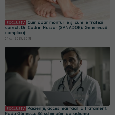
Cum apar monturile și cum le tratezi
EXCLUSIV
corect. Dr. Codrin Huszar (SANADOR): Generează
complicații
14 oct 2025, 20:31
Pacienții, acces mai facil la tratament.
EXCLUSIV
Radu Gănescu: Să schimbăm paradigma
13 iun 2025, 16:06