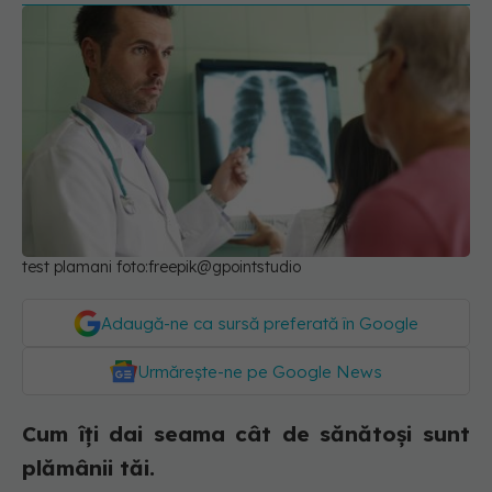
test plamani foto:freepik@gpointstudio
Adaugă-ne ca sursă preferată în Google
Urmărește-ne pe Google News
Cum îți dai seama cât de sănătoși sunt
plămânii tăi.