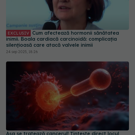
Cum afectează hormonii sănătatea
EXCLUSIV
inimii. Boala cardiacă carcinoidă: complicația
silențioasă care atacă valvele inimii
24 sep 2025, 18:26
Așa se tratează cancerul! Țintește direct locul
unde a fost tumora
12 iul 2025, 11:57