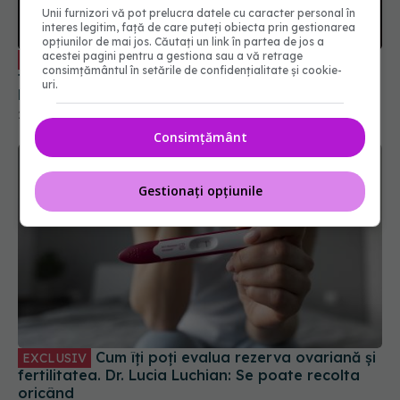
Unii furnizori vă pot prelucra datele cu caracter personal în
Testele genetice, rol în personalizarea
EXCLUSIV
interes legitim, față de care puteți obiecta prin gestionarea
tratamentului oncologic. Conf. dr. Viorica Rădoi:
opțiunilor de mai jos. Căutați un link în partea de jos a
Facem plan de screening. Diagnostic precoce. Dr.
acestei pagini pentru a gestiona sau a vă retrage
Eduard Dănăilă: Sunt gratuite
consimțământul în setările de confidențialitate și cookie-
29 iun 2025, 18:01
uri.
Consimțământ
Gestionați opțiunile
Cum îți poți evalua rezerva ovariană și
EXCLUSIV
fertilitatea. Dr. Lucia Luchian: Se poate recolta
oricând
24 iun 2025, 10:07