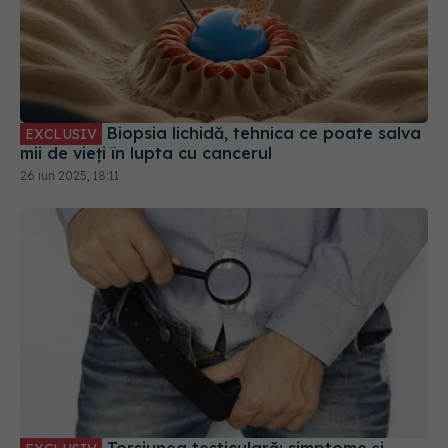
Biopsia lichidă, tehnica ce poate salva
EXCLUSIV
mii de vieți în lupta cu cancerul
26 iun 2025, 18:11
Torsiunea testiculară: simptome și
EXCLUSIV
testul care pune diagnosticul. Dr. Bogdan
Pârlițeanu: Trebuie intervenit în maxim 4 - 6 ore!