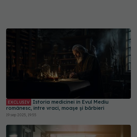
Istoria medicinei în Evul Mediu
EXCLUSIV
românesc, între vraci, moașe și bărbieri
19 sep 2025, 19:55