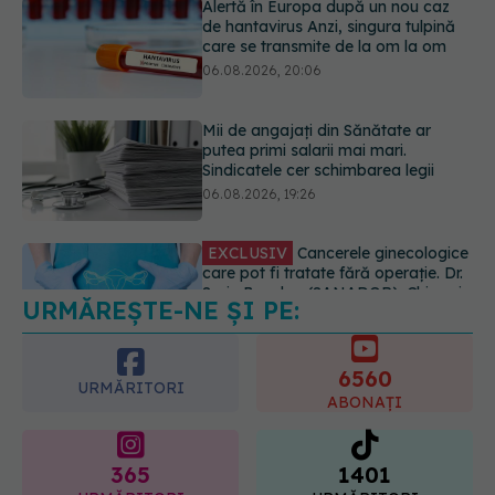
putea primi salarii mai mari.
Sindicatele cer schimbarea legii
06.08.2026, 19:26
EXCLUSIV
Cancerele ginecologice
care pot fi tratate fără operație. Dr.
Sorin Bogdan (SANADOR): Chirurgia
este indicată doar punctual, pentru
anumite categorii de paciente
06.08.2026, 19:05
URMĂREȘTE-NE ȘI PE:
EXCLUSIV
Brahiterapie vs
radioterapie externă în cancerul
ginecologic. Dr. Sorin Bogdan
6560
(SANADOR) explică diferența și
URMĂRITORI
cum acționează tratamentul
ABONAȚI
06.08.2026, 22:49
365
1401
URMĂRITORI
URMĂRITORI
ARTICOLE SIMILARE