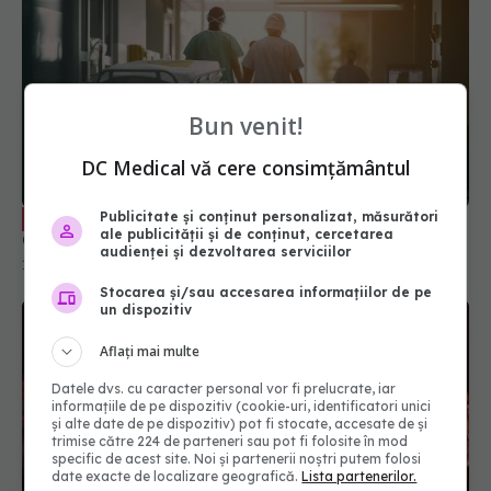
Bun venit!
DC Medical vă cere consimțământul
Boala varicoasă, complicații. Dr. Anca
EXCLUSIV
Chitic: Potențial letal foarte mare
13 iun 2025, 18:24
Publicitate și conținut personalizat, măsurători
ale publicității și de conținut, cercetarea
audienței și dezvoltarea serviciilor
Stocarea și/sau accesarea informațiilor de pe
un dispozitiv
Aflați mai multe
Datele dvs. cu caracter personal vor fi prelucrate, iar
informațiile de pe dispozitiv (cookie-uri, identificatori unici
și alte date de pe dispozitiv) pot fi stocate, accesate de și
trimise către 224 de parteneri sau pot fi folosite în mod
specific de acest site. Noi și partenerii noștri putem folosi
date exacte de localizare geografică.
Lista partenerilor.