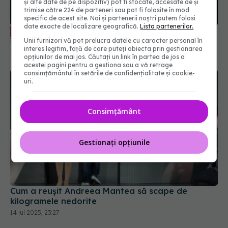
și alte date de pe dispozitiv) pot fi stocate, accesate de și
trimise către 224 de parteneri sau pot fi folosite în mod
specific de acest site. Noi și partenerii noștri putem folosi
date exacte de localizare geografică.
Lista partenerilor.
Provocările diagnosticării oncologice
EXCLUSIV
în România. Prof. univ. dr. Ovidiu Pop: Stăm prost
Unii furnizori vă pot prelucra datele cu caracter personal în
interes legitim, față de care puteți obiecta prin gestionarea
13 iun 2025, 22:24
opțiunilor de mai jos. Căutați un link în partea de jos a
acestei pagini pentru a gestiona sau a vă retrage
consimțământul în setările de confidențialitate și cookie-
uri.
Consimțământ
Gestionați opțiunile
Cum a reușit Andreea Mantea să scape de
kilogramele nedorite
14 iul 2025, 23:27