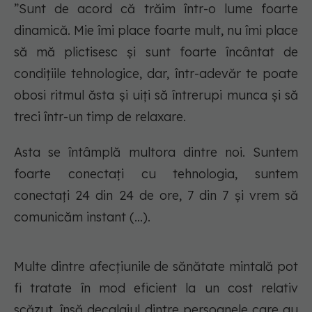
”Sunt de acord că trăim într-o lume foarte
dinamică. Mie îmi place foarte mult, nu îmi place
să mă plictisesc și sunt foarte încântat de
condițiile tehnologice, dar, într-adevăr te poate
obosi ritmul ăsta și uiți să întrerupi munca și să
treci într-un timp de relaxare.
Asta se întâmplă multora dintre noi. Suntem
foarte conectați cu tehnologia, suntem
conectați 24 din 24 de ore, 7 din 7 și vrem să
comunicăm instant (…).
Multe dintre afecțiunile de sănătate mintală pot
fi tratate în mod eficient la un cost relativ
scăzut, însă decalajul dintre persoanele care au