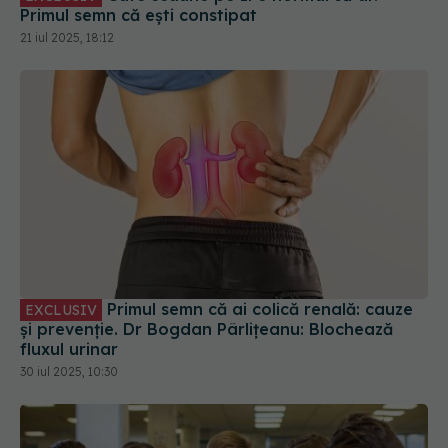
Primul semn că ești constipat
21 iul 2025, 18:12
Primul semn că ai colică renală: cauze
EXCLUSIV
și prevenție. Dr Bogdan Pârlițeanu: Blochează
fluxul urinar
30 iul 2025, 10:30