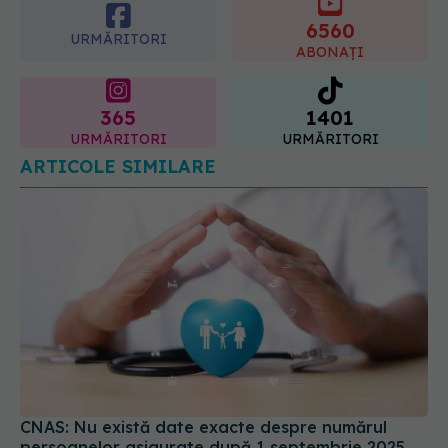
spun dermatologii
6560
07.08.2026, 10:02
URMĂRITORI
ABONAȚI
365
1401
URMĂRITORI
URMĂRITORI
ARTICOLE SIMILARE
CNAS: Nu există date exacte despre numărul
persoanelor asigurate după 1 septembrie 2025