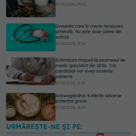
07.08.2026, 09:12
Greșeala care îți crește tensiunea
arterială. Nu este doar sarea din
solniță
07.08.2026, 12:14
Schimbare majoră la examenul de
medic specialist din 2026. Toți
candidații vor avea aceleași
subiecte
07.08.2026, 11:52
Ashwagandha: 4 efecte adverse
potențial grave
07.08.2026, 11:03
URMĂREȘTE-NE ȘI PE:
EXCLUSIV
Ce grăbește apariția
ridurilor. Nu este doar vârsta. Ce