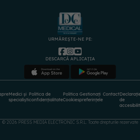
URMĂREȘTE-NE PE:
DESCARCĂ APLICAȚIA
spre
Medici și
Politica de
Politica
Gestionați
Contact
Declarați
specialiști
confidențialitate
Cookies
preferințele
de
accesibili
© 2026 PRESS MEDIA ELECTRONIC S.R.L. Toate drepturile rezervate