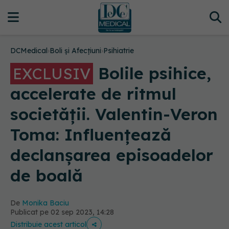
DCMedical
›
Boli și Afecțiuni
›
Psihiatrie
Bolile psihice,
EXCLUSIV
accelerate de ritmul
societății. Valentin-Veron
Toma: Influențează
declanșarea episoadelor
de boală
De
Monika Baciu
Publicat pe 02 sep 2023, 14:28
Distribuie acest articol