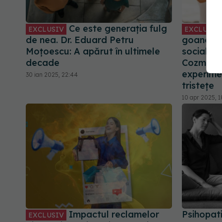
Ce este generația fulg
EXCLUSIV
EXCLUSIV
de nea. Dr. Eduard Petru
goana du
Moțoescu: A apărut în ultimele
social me
decade
Cozmin M
experime
30 ian 2025, 22:44
tristețe
10 apr 2025, 1
Impactul reclamelor
Psihopat
EXCLUSIV