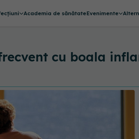
fecțiuni
Academia de sănătate
Evenimente
Alter
frecvent cu boala infl