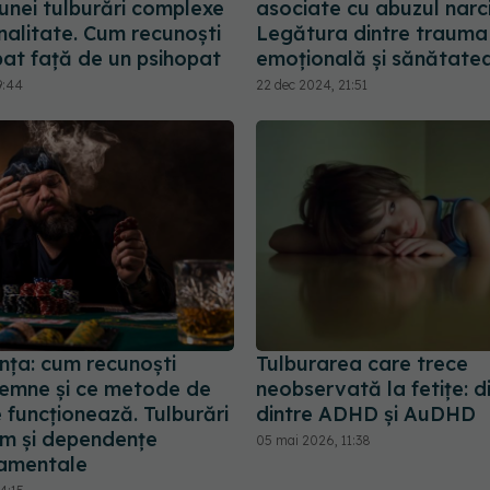
unei tulburări complexe
asociate cu abuzul narci
nalitate. Cum recunoști
Legătura dintre trauma
pat față de un psihopat
emoțională și sănătatea
9:44
22 dec 2024, 21:51
ța: cum recunoști
Tulburarea care trece
semne și ce metode de
neobservată la fetițe: d
 funcționează. Tulburări
dintre ADHD și AuDHD
m și dependențe
05 mai 2026, 11:38
amentale