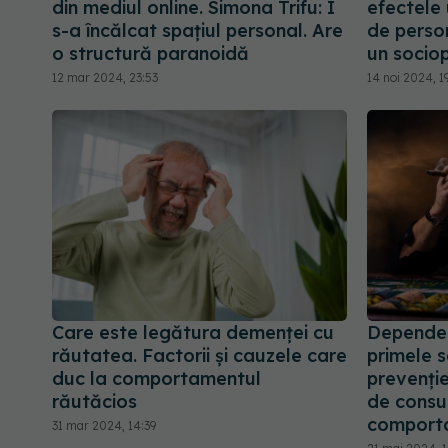
din mediul online. Simona Trifu: I
efectele 
s-a încălcat spațiul personal. Are
de perso
o structură paranoidă
un socio
12 mar 2024, 23:53
14 noi 2024, 1
Care este legătura demenței cu
Dependen
răutatea. Factorii și cauzele care
primele 
duc la comportamentul
prevenție
răutăcios
de consu
comport
31 mar 2024, 14:39