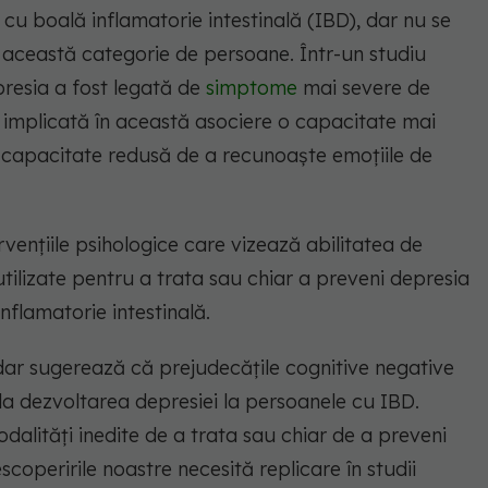
cu boală inflamatorie intestinală (IBD), dar nu se
n această categorie de persoane. Într-un studiu
presia a fost legată de
simptome
mai severe de
st implicată în această asociere o capacitate mai
 capacitate redusă de a recunoaște emoțiile de
rvențiile psihologice care vizează abilitatea de
tilizate pentru a trata sau chiar a preveni depresia
inflamatorie intestinală.
 dar sugerează că prejudecățile cognitive negative
la dezvoltarea depresiei la persoanele cu IBD.
dalități inedite de a trata sau chiar de a preveni
coperirile noastre necesită replicare în studii