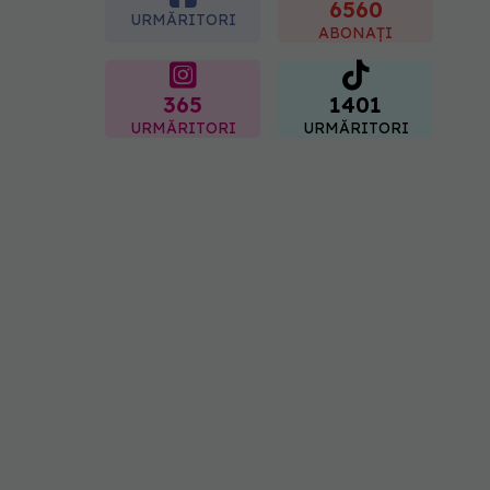
"codul cromatic" al
6560
URMĂRITORI
generațiilor
ABONAȚI
07.08.2026, 21:29
365
1401
URMĂRITORI
URMĂRITORI