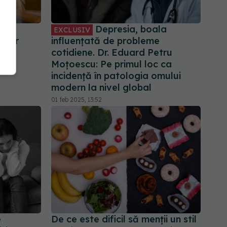
Depresia, boala
EXCLUSIV
 doar
influențată de probleme
cotidiene. Dr. Eduard Petru
Moțoescu: Pe primul loc ca
incidență în patologia omului
modern la nivel global
01 feb 2025, 13:52
e
De ce este dificil să menții un stil