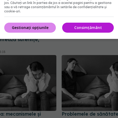
jos. Căutați un link în partea de jos a acestei pagini pentru a gestiona
sau a vă retrage consimțământul în setările de confidențialitate și
cookie-uri.
Cum ne îmbolnăvește
ARFID: ce este, cum se
pă fericirea afișată pe
manifestă și de ce nu e
dia. Conf. univ. dr.
“moft la mâncare”
Gestionați opțiunile
Consimțământ
ihai: Oamenii
22 aug 2025, 20:06
ntează suferințe,
8:18
ia: mecanismele și
Problemele de sănătat