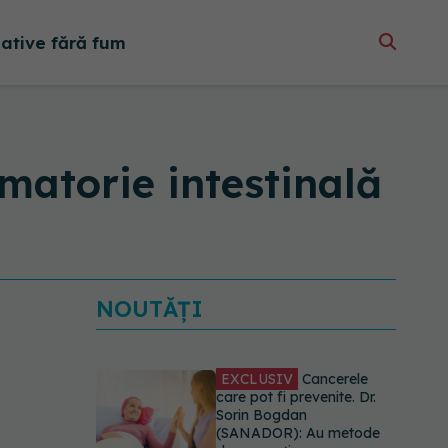
native fără fum
amatorie intestinală
NOUTĂȚI
EXCLUSIV
Cancerele
care pot fi prevenite. Dr.
Sorin Bogdan
(SANADOR): Au metode