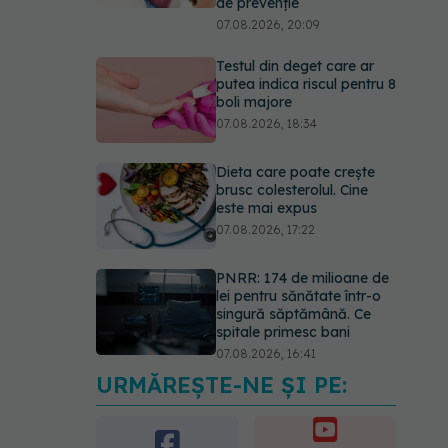
de prevenție
07.08.2026, 20:09
Testul din deget care ar
putea indica riscul pentru 8
boli majore
07.08.2026, 18:34
Dieta care poate crește
brusc colesterolul. Cine
este mai expus
07.08.2026, 17:22
PNRR: 174 de milioane de
lei pentru sănătate într-o
singură săptămână. Ce
spitale primesc bani
07.08.2026, 16:41
URMĂREȘTE-NE ȘI PE:
Ce spune culoarea ta
preferată despre vârsta
pe care o ai. Care este