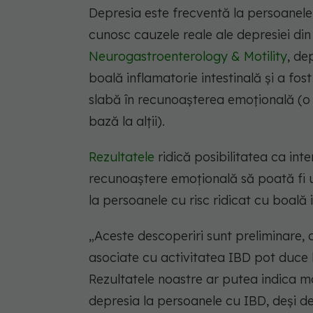
Depresia este frecventă la persoanele 
cunosc cauzele reale ale depresiei di
Neurogastroenterology & Motility
, de
boală inflamatorie intestinală și a fo
slabă în recunoașterea emoțională (o
bază la alții).
Rezultatele
ridică posibilitatea ca inte
recunoaștere emoțională să poată fi u
la persoanele cu risc ridicat cu boală 
„Aceste descoperiri sunt preliminare,
asociate cu activitatea IBD pot duce 
Rezultatele noastre ar putea indica mo
depresia la persoanele cu IBD, deși des