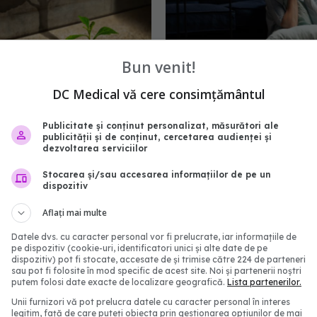
Bun venit!
DC Medical vă cere consimțământul
să îți recapeți motivația
Tulburările mintale au a
nd ești depresiv. Este
principala cauză de diza
 pentru a trăi. 11 pași pe
în lume
Publicitate și conținut personalizat, măsurători ale
publicității și de conținut, cercetarea audienței și
ți realiza în fiecare zi
01 iun 2026, 14:20
dezvoltarea serviciilor
te simți mai bine
Stocarea și/sau accesarea informațiilor de pe un
23:00
dispozitiv
Aflați mai multe
Datele dvs. cu caracter personal vor fi prelucrate, iar informațiile de
pe dispozitiv (cookie-uri, identificatori unici și alte date de pe
dispozitiv) pot fi stocate, accesate de și trimise către 224 de parteneri
sau pot fi folosite în mod specific de acest site. Noi și partenerii noștri
putem folosi date exacte de localizare geografică.
Lista partenerilor.
Unii furnizori vă pot prelucra datele cu caracter personal în interes
legitim, față de care puteți obiecta prin gestionarea opțiunilor de mai