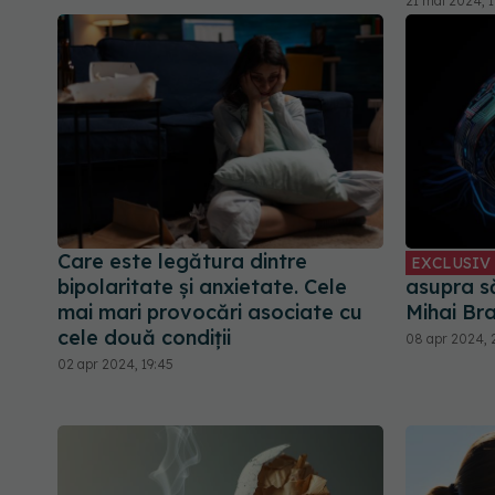
21 mai 2024, 1
Care este legătura dintre
EXCLUSIV
bipolaritate și anxietate. Cele
asupra să
mai mari provocări asociate cu
Mihai Br
cele două condiții
08 apr 2024, 
02 apr 2024, 19:45