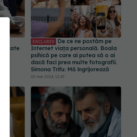
juns
De ce ne postăm pe
EXCLUSIV
bilitate
Internet viața personală. Boala
psihică pe care ai putea să o ai
dacă faci prea multe fotografii.
Simona Trifu: Mă îngrijorează
05 mar 2024, 12:45