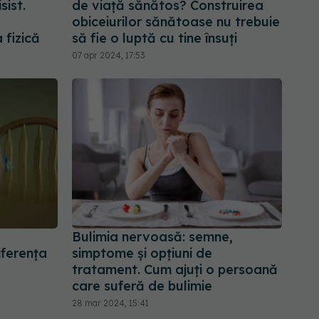
sist.
de viață sănătos? Construirea
obiceiurilor sănătoase nu trebuie
 fizică
să fie o luptă cu tine însuți
07 apr 2024, 17:53
Bulimia nervoasă: semne,
iferența
simptome și opțiuni de
tratament. Cum ajuți o persoană
care suferă de bulimie
28 mar 2024, 15:41