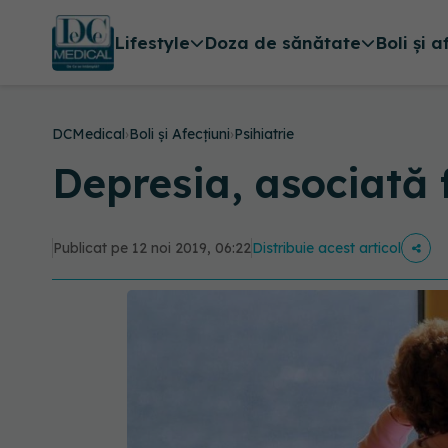
Lifestyle
Doza de sănătate
Boli și a
DCMedical
›
Boli și Afecțiuni
›
Psihiatrie
Depresia, asociată 
Publicat pe 12 noi 2019, 06:22
Distribuie acest articol