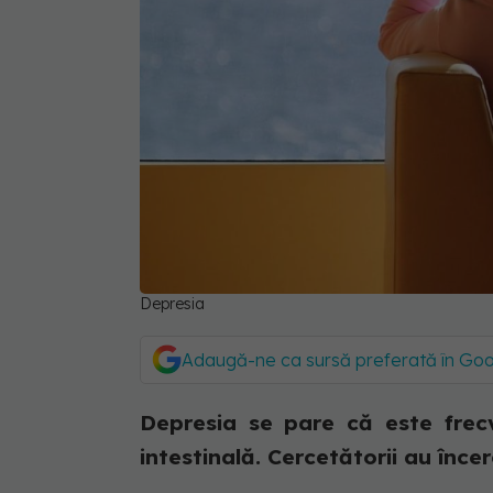
Depresia
Adaugă-ne ca sursă preferată în Go
Depresia se pare că este frec
intestinală. Cercetătorii au înce