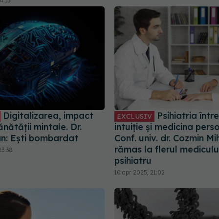
4:15
Digitalizarea, impact
Psihiatria între
EXCLUSIV
nătății mintale. Dr.
intuiție și medicina pers
an: Ești bombardat
Conf. univ. dr. Cozmin Mi
rămas la flerul mediculu
23:38
psihiatru
10 apr 2025, 21:02