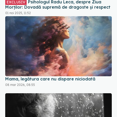
Psihologul Radu Leca, despre Ziua
EXCLUSIV
Morților: Dovadă supremă de dragoste și respect
01 noi 2025, 11:52
Mama, legătura care nu dispare niciodată
08 mar 2026, 08:55