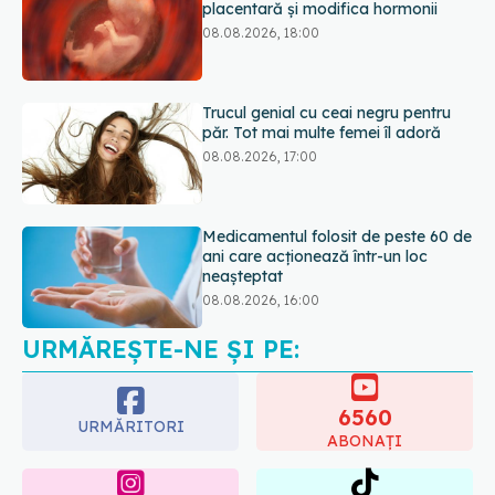
placentară și modifica hormonii
08.08.2026, 18:00
Trucul genial cu ceai negru pentru
păr. Tot mai multe femei îl adoră
08.08.2026, 17:00
Medicamentul folosit de peste 60 de
ani care acționează într-un loc
neașteptat
08.08.2026, 16:00
URMĂREȘTE-NE ȘI PE:
Transpirații nocturne: semnul ignorat
care poate ascunde probleme
serioase de sănătate
6560
08.08.2026, 20:00
URMĂRITORI
ABONAȚI