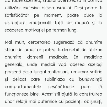
Cu toate acestea, studiul avertizează împotriva
utilizării excesive a sarcasmului. Deși poate fi
satisfăcător pe moment, poate duce la
distanțare emoțională față de muncă și la
scăderea motivației pe termen lung.
Mai mult, cercetarea sugerează că anumite
stiluri de umor ar putea fi deosebit de utile în
anumite domenii medicale. În medicina
generală, unde medicii văd adesea aceiași
pacienți de-a lungul multor ani, un umor satiric
și delicat care subliniază cu bunăvoință
comportamentele nesănătoase pare să
funcționeze bine. Acest stil ajută la construirea
unor relații mai puternice cu pacienții obișnuiți,