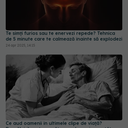
Te simți furios sau te enervezi repede? Tehnica
de 5 minute care te calmează înainte să explodezi
24 apr 2025, 14:15
Ce aud oamenii în ultimele clipe de viață?
Dezvăluirile cutremurătoare ale unui cercetător
15 feb 2026, 11:32