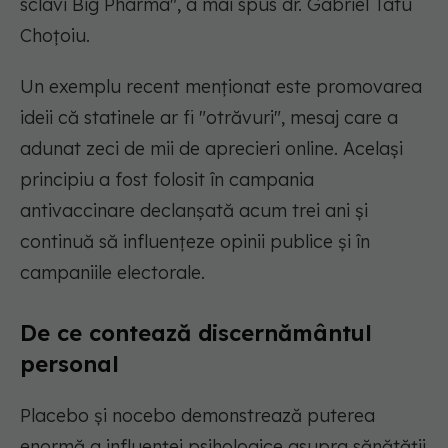
sclavi Big Pharma",
a mai spus dr. Gabriel Tatu
Choțoiu.
Un exemplu recent menționat este promovarea
ideii că statinele ar fi "otrăvuri", mesaj care a
adunat zeci de mii de aprecieri online. Același
principiu a fost folosit în campania
antivaccinare declanșată acum trei ani și
continuă să influențeze opinii publice și în
campaniile electorale.
De ce contează discernământul
personal
Placebo și nocebo demonstrează puterea
enormă a influenței psihologice asupra sănătății