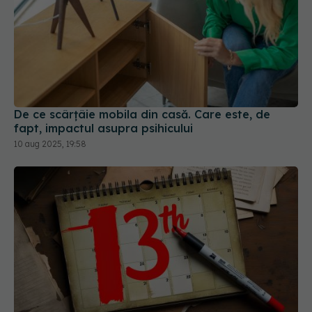
De ce scârțâie mobila din casă. Care este, de
fapt, impactul asupra psihicului
10 aug 2025, 19:58
Vineri 13, ziua când mintea îți joacă feste fără să
îți dai seama
13 iun 2025, 11:20