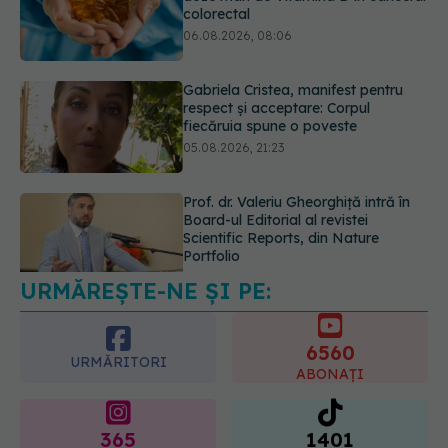
respect și acceptare: Corpul
fiecăruia spune o poveste
05.08.2026, 21:23
Prof. dr. Valeriu Gheorghiță intră în
Board-ul Editorial al revistei
Scientific Reports, din Nature
Portfolio
05.08.2026, 21:09
URMĂREȘTE-NE ȘI PE:
EXCLUSIV
Tratamentul modern al
cancerelor ginecologice. Dr. Sorin
Bogdan (SANADOR), la DC Medical
6560
și DC News
URMĂRITORI
ABONAȚI
06.08.2026, 10:29
365
1401
URMĂRITORI
URMĂRITORI
ARTICOLE SIMILARE