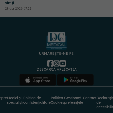
URMĂREȘTE-NE PE:
DESCARCĂ APLICAȚIA
spre
Medici și
Politica de
Politica
Gestionați
Contact
Declarați
specialiști
confidențialitate
Cookies
preferințele
de
accesibili
© 2026 PRESS MEDIA ELECTRONIC S.R.L. Toate drepturile rezervate