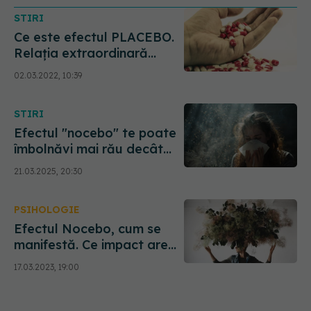
STIRI
Ce este efectul PLACEBO.
Relaţia extraordinară
dintre MINTE şi CORP
02.03.2022, 10:39
STIRI
Efectul "nocebo" te poate
îmbolnăvi mai rău decât
orice virus. Zeci de oameni,
21.03.2025, 20:30
la spital din cauza unui
miros toxic... care NU a
PSIHOLOGIE
existat
Efectul Nocebo, cum se
manifestă. Ce impact are
felul în care gândim asupra
17.03.2023, 19:00
sănătății