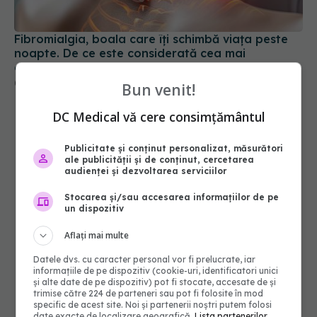
chinuitoare boală
02 oct 2025, 10:07
Bun venit!
DC Medical vă cere consimțământul
Publicitate și conținut personalizat, măsurători
ale publicității și de conținut, cercetarea
audienței și dezvoltarea serviciilor
Stocarea și/sau accesarea informațiilor de pe
un dispozitiv
Aflați mai multe
Datele dvs. cu caracter personal vor fi prelucrate, iar
informațiile de pe dispozitiv (cookie-uri, identificatori unici
și alte date de pe dispozitiv) pot fi stocate, accesate de și
trimise către 224 de parteneri sau pot fi folosite în mod
specific de acest site. Noi și partenerii noștri putem folosi
date exacte de localizare geografică.
Lista partenerilor.