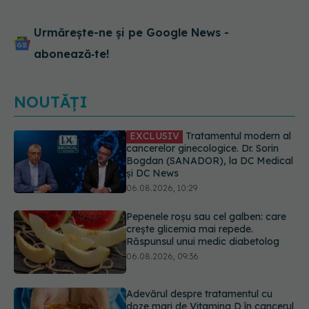
Urmărește-ne și pe Google News -
abonează‑te!
NOUTĂȚI
Pepenele roșu sau cel galben: care
crește glicemia mai repede.
Răspunsul unui medic diabetolog
06.08.2026, 09:36
Adevărul despre tratamentul cu
doze mari de Vitamina D în cancerul
colorectal
06.08.2026, 08:06
Gabriela Cristea, manifest pentru