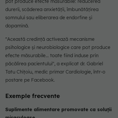
pot produce efecte măsurabile: reducerea
durerii, scăderea anxietății, îmbunătățirea
somnului sau eliberarea de endorfine și
dopamină.
"Această credință activează mecanisme
psihologice și neurobiologice care pot produce
efecte măsurabile... toate fiind induse prin
păcălirea pacientului",
a explicat dr. Gabriel
Tatu Chițoiu, medic primar Cardiologie, într-o
postare pe Facebook.
Exemple frecvente
Suplimente alimentare promovate ca soluții
miraculoase.