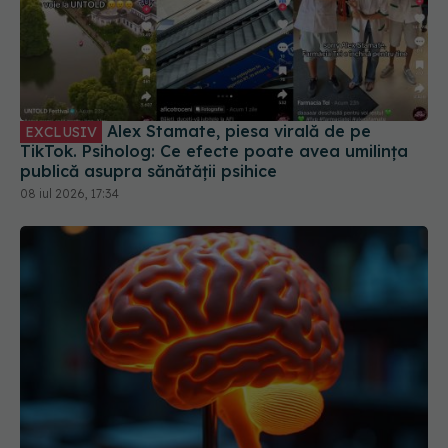
Alex Stamate, piesa virală de pe
EXCLUSIV
TikTok. Psiholog: Ce efecte poate avea umilința
publică asupra sănătății psihice
08 iul 2026, 17:34
Cum își creează creierul noi amintiri. Cercetătorii
au aflat cum înveți cu adevărat. Și NU e ce ți-au
spus la școală