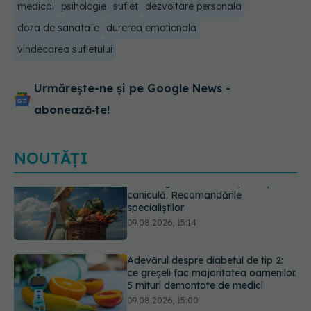
medical
psihologie
suflet
dezvoltare personala
doza de sanatate
durerea emotionala
vindecarea sufletului
Urmărește-ne și pe Google News -
abonează‑te!
NOUTĂȚI
Adevărul despre diabetul de tip 2:
ce greșeli fac majoritatea oamenilor.
5 mituri demontate de medici
09.08.2026, 15:00
Cancerul s-a extins la oase și nu
numai. Starea lui Joe Biden s-a
înrăutățit. Fiul său dezvăluie cât de