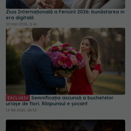
Ziua Internațională a Fericirii 2026: bunăstarea în
era digitală
20 mar 2026, 11:41
Semnificația ascunsă a buchetelor
EXCLUSIV
uriașe de flori. Răspunsul e șocant
14 feb 2026, 08:53