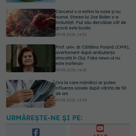
gravă este boala
09.08.2026, 14:52
Prof. univ. dr. Cătălina Poiană (CMR),
avertisment după ambulanța
atacată în Cluj: Fake news-ul nu
este inofensiv
09.08.2026, 14:05
Ora la care mănânci ar putea
influența oasele după vârsta de 50
de ani
09.08.2026, 14:00
Cum alegem alimentele pe timp de
caniculă. Recomandările
specialiștilor
09.08.2026, 15:14
URMĂREȘTE-NE ȘI PE: