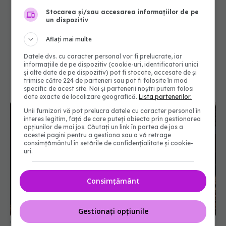
Stocarea și/sau accesarea informațiilor de pe
un dispozitiv
Aflați mai multe
Datele dvs. cu caracter personal vor fi prelucrate, iar
informațiile de pe dispozitiv (cookie-uri, identificatori unici
și alte date de pe dispozitiv) pot fi stocate, accesate de și
trimise către 224 de parteneri sau pot fi folosite în mod
specific de acest site. Noi și partenerii noștri putem folosi
date exacte de localizare geografică.
Lista partenerilor.
Unii furnizori vă pot prelucra datele cu caracter personal în
interes legitim, față de care puteți obiecta prin gestionarea
opțiunilor de mai jos. Căutați un link în partea de jos a
acestei pagini pentru a gestiona sau a vă retrage
consimțământul în setările de confidențialitate și cookie-
uri.
Consimțământ
Gestionați opțiunile
Cum te trădează mersul. Ce spune despre cum te