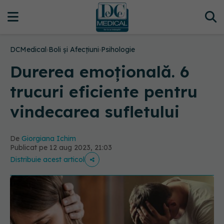
DCMedical
›
Boli și Afecțiuni
›
Psihologie
Durerea emoțională. 6
trucuri eficiente pentru
vindecarea sufletului
De
Giorgiana Ichim
Publicat pe 12 aug 2023, 21:03
Distribuie acest articol