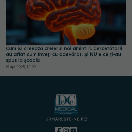
Cum își creează creierul noi amintiri. Cercetătorii
au aflat cum înveți cu adevărat. Și NU e ce ți-au
spus la școală
19 apr 2025, 10:09
URMĂREȘTE-NE PE: