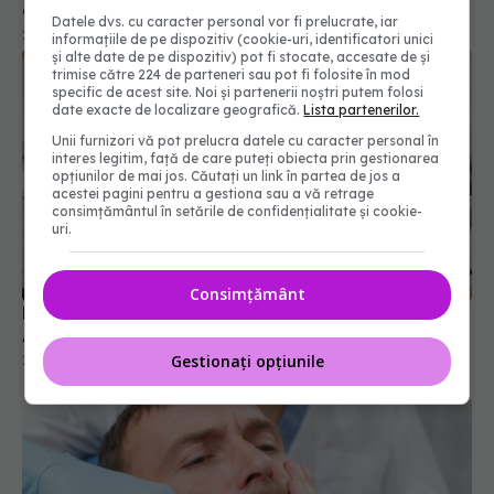
20 dec 2024, 13:54
Datele dvs. cu caracter personal vor fi prelucrate, iar
informațiile de pe dispozitiv (cookie-uri, identificatori unici
și alte date de pe dispozitiv) pot fi stocate, accesate de și
trimise către 224 de parteneri sau pot fi folosite în mod
specific de acest site. Noi și partenerii noștri putem folosi
date exacte de localizare geografică.
Lista partenerilor.
Unii furnizori vă pot prelucra datele cu caracter personal în
interes legitim, față de care puteți obiecta prin gestionarea
opțiunilor de mai jos. Căutați un link în partea de jos a
acestei pagini pentru a gestiona sau a vă retrage
consimțământul în setările de confidențialitate și cookie-
uri.
Consimțământ
Educație stomatologică pentru părinți și copii -
Abcesul dentar
10 dec 2023, 14:49
Gestionați opțiunile