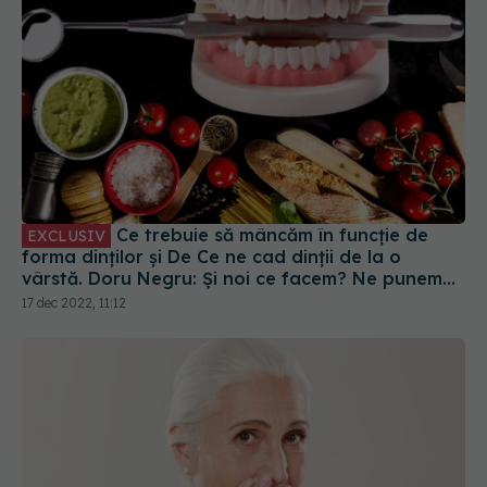
Ce trebuie să mâncăm în funcție de
EXCLUSIV
forma dinților și De Ce ne cad dinții de la o
vârstă. Doru Negru: Și noi ce facem? Ne punem
dinți de fier și măsele de oțel
17 dec 2022, 11:12