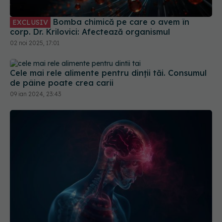
Bomba chimică pe care o avem în
EXCLUSIV
corp. Dr. Krilovici: Afectează organismul
02 noi 2025, 17:01
Cele mai rele alimente pentru dinții tăi. Consumul
de pâine poate crea carii
09 ian 2024, 23:43
Igiena dentară precară dublează riscul de AVC.