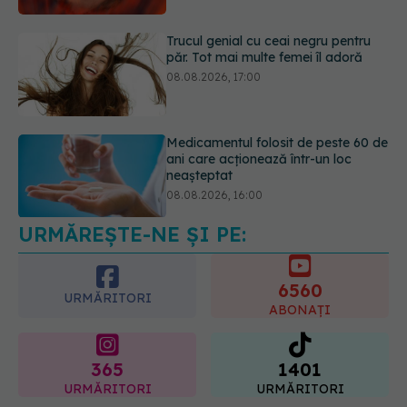
Trucul genial cu ceai negru pentru
păr. Tot mai multe femei îl adoră
08.08.2026, 17:00
Medicamentul folosit de peste 60 de
ani care acționează într-un loc
neașteptat
08.08.2026, 16:00
URMĂREȘTE-NE ȘI PE:
Transpirații nocturne: semnul ignorat
care poate ascunde probleme
serioase de sănătate
6560
08.08.2026, 20:00
URMĂRITORI
ABONAȚI
365
1401
URMĂRITORI
URMĂRITORI
ARTICOLE SIMILARE