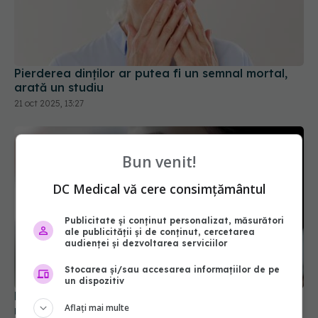
Pierderea dinților ar putea fi un semnal mortal,
arată un studiu
21 oct 2025, 13:27
Bun venit!
DC Medical vă cere consimțământul
Publicitate și conținut personalizat, măsurători
ale publicității și de conținut, cercetarea
audienței și dezvoltarea serviciilor
Stocarea și/sau accesarea informațiilor de pe
un dispozitiv
Disfuncția ATM: ce ascunde durerea din jurul
maxilarului. Legătura dintre stres și disfuncțiile
Aflați mai multe
articulației maxilarului