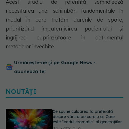
Acest studiu de referință semnalează
necesitatea unei schimbări fundamentale în
modul în care tratăm durerile de spate,
prioritizând împuternicirea pacientului și
îngrijirea cuprinzătoare în detrimentul
metodelor învechite.
Urmărește-ne și pe Google News -
abonează‑te!
NOUTĂȚI
EXCLUSIV
Cancerele care pot fi
prevenite. Dr. Sorin Bogdan
(SANADOR): Au metode de
prevenție