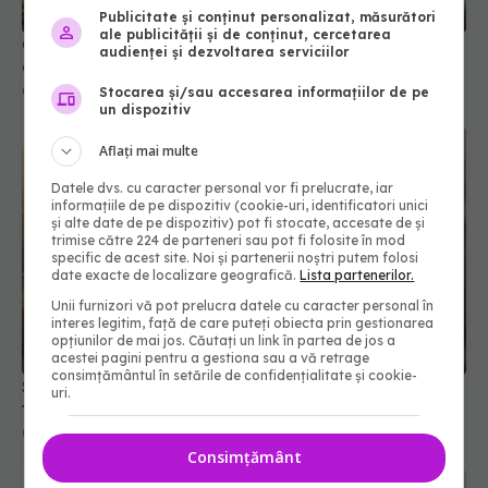
Publicitate și conținut personalizat, măsurători
ale publicității și de conținut, cercetarea
Cum se măsoară corect glicemia acasă. Cinci
audienței și dezvoltarea serviciilor
greșeli care pot modifica rezultatul
03 aug 2026, 18:24
Stocarea și/sau accesarea informațiilor de pe
un dispozitiv
Aflați mai multe
Datele dvs. cu caracter personal vor fi prelucrate, iar
informațiile de pe dispozitiv (cookie-uri, identificatori unici
și alte date de pe dispozitiv) pot fi stocate, accesate de și
trimise către 224 de parteneri sau pot fi folosite în mod
specific de acest site. Noi și partenerii noștri putem folosi
date exacte de localizare geografică.
Lista partenerilor.
Unii furnizori vă pot prelucra datele cu caracter personal în
interes legitim, față de care puteți obiecta prin gestionarea
opțiunilor de mai jos. Căutați un link în partea de jos a
acestei pagini pentru a gestiona sau a vă retrage
consimțământul în setările de confidențialitate și cookie-
Semnul banal al cancerului pulmonar. Când
uri.
trebuie să mergi la medic
01 aug 2026, 14:48
Consimțământ