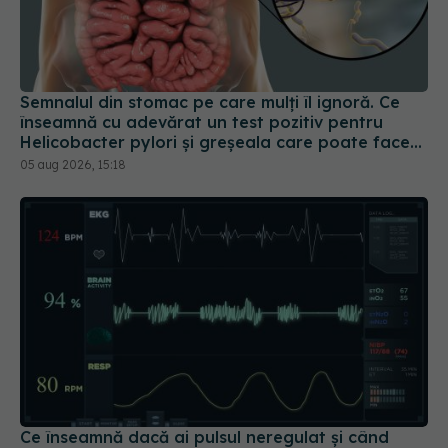
Semnalul din stomac pe care mulți îl ignoră. Ce
înseamnă cu adevărat un test pozitiv pentru
Helicobacter pylori și greșeala care poate face
tratamentul mult mai dificil
05 aug 2026, 15:18
Ce înseamnă dacă ai pulsul neregulat și când