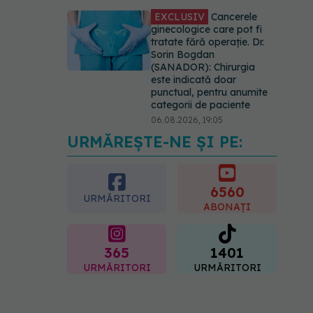
EXCLUSIV
Cancerele
ginecologice care pot fi
tratate fără operație. Dr.
Sorin Bogdan
(SANADOR): Chirurgia
este indicată doar
punctual, pentru anumite
categorii de paciente
06.08.2026, 19:05
URMĂREȘTE-NE ȘI PE:
EXCLUSIV
Brahiterapie
vs radioterapie externă în
cancerul ginecologic. Dr.
Sorin Bogdan (SANADOR)
6560
URMĂRITORI
explică diferența și cum
ABONAȚI
acționează tratamentul
06.08.2026, 22:49
365
1401
URMĂRITORI
URMĂRITORI