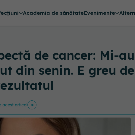
fecțiuni
Academia de sănătate
Evenimente
Alter
pectă de cancer: Mi-a
t din senin. E greu de
rezultatul
e acest articol