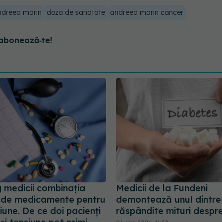
ndreea marin
doza de sanatate
andreea marin cancer
abonează‑te!
 medicii combinația
Medicii de la Fundeni
ă de medicamente pentru
demontează unul dintre
iune. De ce doi pacienți
răspândite mituri despr