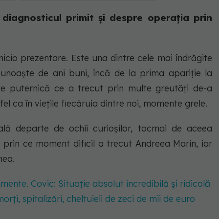
iagnosticul primit și despre operația prin
icio prezentare. Este una dintre cele mai îndrăgite
unoaște de ani buni, încă de la prima apariție la
te puternică ce a trecut prin multe greutăți de-a
la fel ca în viețile fiecăruia dintre noi, momente grele.
ală departe de ochii curioșilor, tocmai de aceea
ut prin ce moment dificil a trecut Andreea Marin, iar
mea.
ente. Covic: Situație absolut incredibilă și ridicolă
rți, spitalizări, cheltuieli de zeci de mii de euro