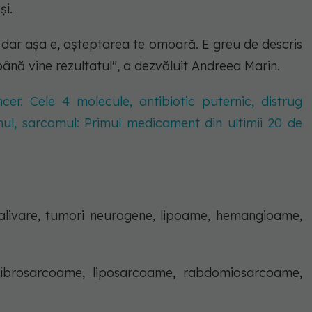
şi.
, dar aşa e, aşteptarea te omoară. E greu de descris
până vine rezultatul", a dezvăluit Andreea Marin.
er. Cele 4 molecule, antibiotic puternic, distrug
ul, sarcomul: Primul medicament din ultimii 20 de
alivare, tumori neurogene, lipoame, hemangioame,
fibrosarcoame, liposarcoame, rabdomiosarcoame,