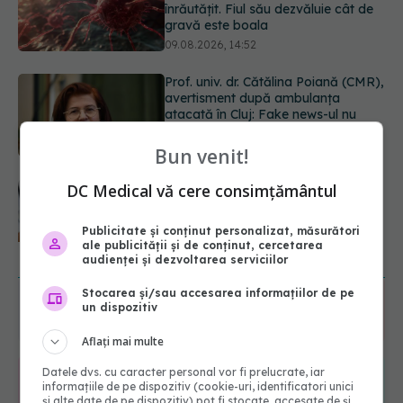
atacată în Cluj: Fake news-ul nu
este inofensiv
09.08.2026, 14:05
Ora la care mănânci ar putea
influența oasele după vârsta de 50
de ani
09.08.2026, 14:00
Bun venit!
Cum alegem alimentele pe timp de
DC Medical vă cere consimțământul
caniculă. Recomandările
specialiștilor
Publicitate și conținut personalizat, măsurători
09.08.2026, 15:14
ale publicității și de conținut, cercetarea
URMĂREȘTE-NE ȘI PE:
audienței și dezvoltarea serviciilor
Stocarea și/sau accesarea informațiilor de pe
un dispozitiv
6560
URMĂRITORI
ABONAȚI
Aflați mai multe
Datele dvs. cu caracter personal vor fi prelucrate, iar
informațiile de pe dispozitiv (cookie-uri, identificatori unici
365
1401
și alte date de pe dispozitiv) pot fi stocate, accesate de și