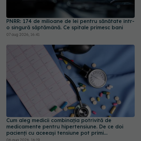
PNRR: 174 de milioane de lei pentru sănătate într-
o singură săptămână. Ce spitale primesc bani
07 aug 2026, 16:41
Cum aleg medicii combinația potrivită de
medicamente pentru hipertensiune. De ce doi
pacienți cu aceeași tensiune pot primi
tratamente diferite
06 aug 2026, 16:19