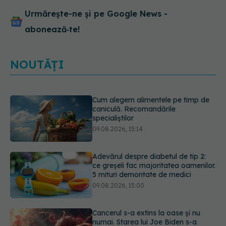
Urmărește-ne și pe Google News -
abonează‑te!
NOUTĂȚI
Adevărul despre diabetul de tip 2:
ce greșeli fac majoritatea oamenilor.
5 mituri demontate de medici
09.08.2026, 15:00
Cancerul s-a extins la oase și nu
numai. Starea lui Joe Biden s-a
înrăutățit. Fiul său dezvăluie cât de
gravă este boala
09.08.2026, 14:52
Prof. univ. dr. Cătălina Poiană (CMR),
avertisment după ambulanța