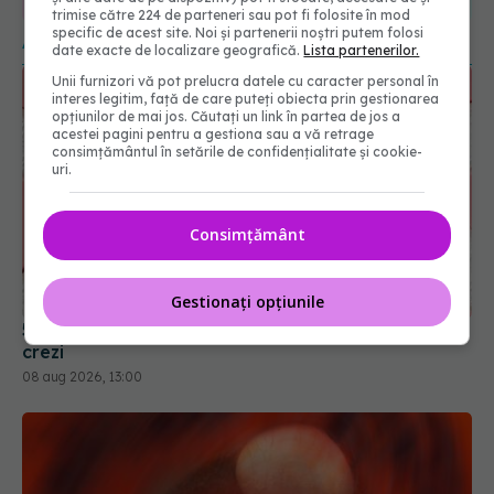
URMĂRITORI
URMĂRITORI
trimise către 224 de parteneri sau pot fi folosite în mod
specific de acest site. Noi și partenerii noștri putem folosi
ARTICOLE SIMILARE
date exacte de localizare geografică.
Lista partenerilor.
Unii furnizori vă pot prelucra datele cu caracter personal în
interes legitim, față de care puteți obiecta prin gestionarea
opțiunilor de mai jos. Căutați un link în partea de jos a
acestei pagini pentru a gestiona sau a vă retrage
consimțământul în setările de confidențialitate și cookie-
uri.
Consimțământ
Gestionați opțiunile
5 mituri despre menstruație pe care să nu le mai
crezi
08 aug 2026, 13:00