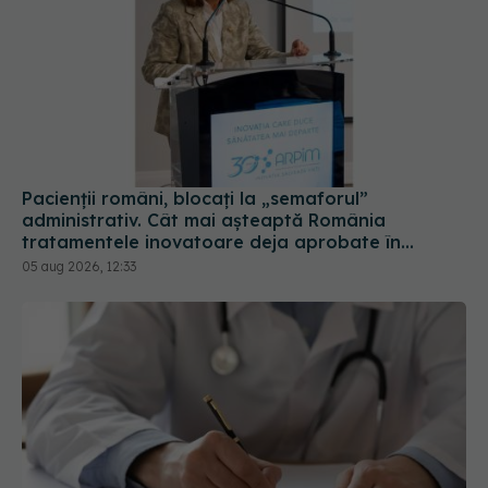
Pacienții români, blocați la „semaforul”
administrativ. Cât mai așteaptă România
tratamentele inovatoare deja aprobate în
Europa
05 aug 2026, 12:33