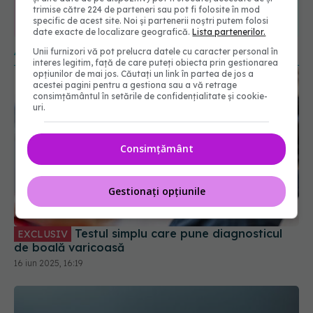
trimise către 224 de parteneri sau pot fi folosite în mod
365
1401
specific de acest site. Noi și partenerii noștri putem folosi
URMĂRITORI
URMĂRITORI
date exacte de localizare geografică.
Lista partenerilor.
ARTICOLE SIMILARE
Unii furnizori vă pot prelucra datele cu caracter personal în
interes legitim, față de care puteți obiecta prin gestionarea
opțiunilor de mai jos. Căutați un link în partea de jos a
acestei pagini pentru a gestiona sau a vă retrage
consimțământul în setările de confidențialitate și cookie-
uri.
Consimțământ
Gestionați opțiunile
Testul simplu care pune diagnosticul
EXCLUSIV
de boală varicoasă
16 iun 2025, 16:19