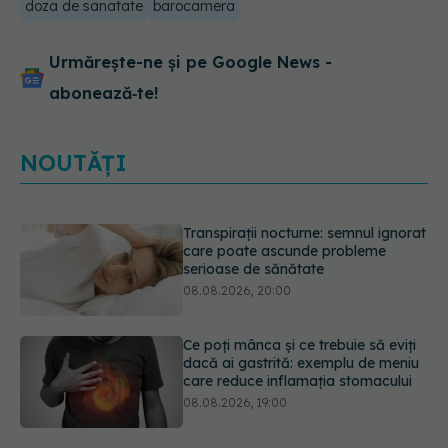
doza de sanatate
barocamera
Urmărește-ne și pe Google News -
abonează‑te!
NOUTĂȚI
Ce poți mânca și ce trebuie să eviți
dacă ai gastrită: exemplu de meniu
care reduce inflamația stomacului
08.08.2026, 19:00
Microplasticele pot traversa bariera
placentară și modifica hormonii
08.08.2026, 18:00