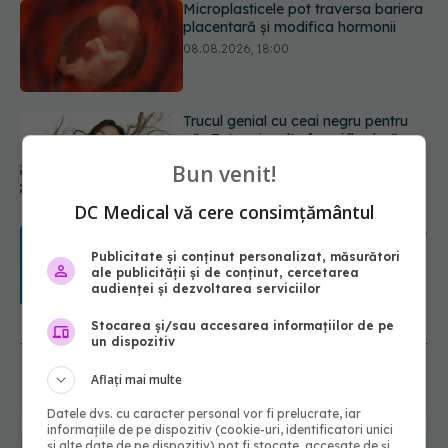
Trucul genial cu ceai negru pentru
păr. Tot mai multe femei îl adoră
08.08.2026, 17:00
Medicamentul folosit de peste 60 de
ani care acționează într-un loc
neașteptat
Bun venit!
08.08.2026, 16:00
DC Medical vă cere consimțământul
Transpirații nocturne: semnul ignorat
care poate ascunde probleme
Publicitate și conținut personalizat, măsurători
serioase de sănătate
ale publicității și de conținut, cercetarea
audienței și dezvoltarea serviciilor
08.08.2026, 20:00
URMĂREȘTE-NE ȘI PE:
Stocarea și/sau accesarea informațiilor de pe
un dispozitiv
Aflați mai multe
6560
URMĂRITORI
ABONAȚI
Datele dvs. cu caracter personal vor fi prelucrate, iar
informațiile de pe dispozitiv (cookie-uri, identificatori unici
și alte date de pe dispozitiv) pot fi stocate, accesate de și