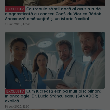
Ce trebuie să știi dacă ai avut o rudă
EXCLUSIV
diagnosticată cu cancer. Conf. dr. Viorica Rădoi:
Anamneză amănunțită și un istoric familial
28 iun 2025, 17:59
Cum lucrează echipa multidisciplinară
EXCLUSIV
în oncologie. Dr. Lucia Stănculeanu (SANADOR)
explică
18 sep 2025, 11:10