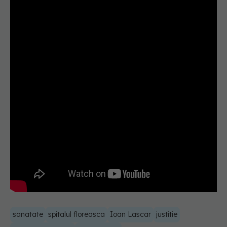
sanatate
spitalul floreasca
Ioan Lascar
justitie