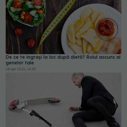
De ce te îngrași la loc după dietă? Rolul ascuns al
genelor tale
28 apr 2026, 14:20
Trotinetele electrice, „noua urgență tăcută” din
spitale: creștere alarmantă a accidentelor