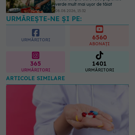
dacă ai gastrită: exemplu de meniu
care reduce inflamația stomacului
6560
08.08.2026, 19:00
URMĂRITORI
ABONAȚI
365
1401
URMĂRITORI
URMĂRITORI
ARTICOLE SIMILARE
Cum ai grijă de arterele tale când ai depuneri de