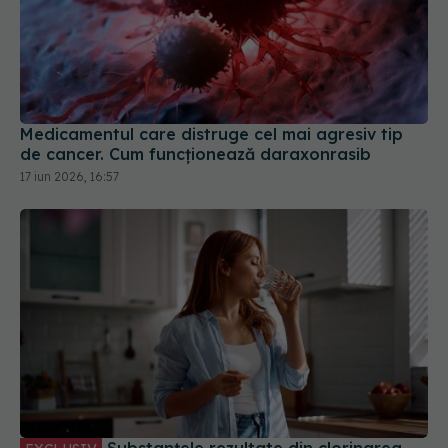
Medicamentul care distruge cel mai agresiv tip
de cancer. Cum funcționează daraxonrasib
17 iun 2026, 16:57
Substanțele rezultate din clorinarea
EXCLUSIV
apei au fost asociate cu un risc mai mare de
cancer uterin, arată un studiu
30 iul 2026, 10:11