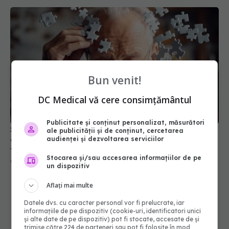
Bun venit!
Studiu: până la 45% dintre cazurile de demență
DC Medical vă cere consimțământul
ar putea fi prevenite prin schimbarea unor
factori de risc
Publicitate și conținut personalizat, măsurători
03 iul 2026, 23:00
ale publicității și de conținut, cercetarea
audienței și dezvoltarea serviciilor
Stocarea și/sau accesarea informațiilor de pe
un dispozitiv
Aflați mai multe
Datele dvs. cu caracter personal vor fi prelucrate, iar
informațiile de pe dispozitiv (cookie-uri, identificatori unici
și alte date de pe dispozitiv) pot fi stocate, accesate de și
trimise către 224 de parteneri sau pot fi folosite în mod