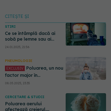
CITEȘTE ȘI
STIRI
Ce se întâmplă dacă ai
sobă pe lemne sau ai
crescut cu ea. Un studiu
24.01.2025, 21:56
răstoarnă tot ce știam
despre sobă
PNEUMOLOGIE
Poluarea, un nou
EXCLUSIV
factor major în
declanșarea astmului și
08.05.2025, 23:35
alergiilor. Prof. dr. Florin
Mihălțan: Provocarea
CERCETARE & STUDII
deceniului. Mare
amenințare
Poluarea aerului
afectează creierul.