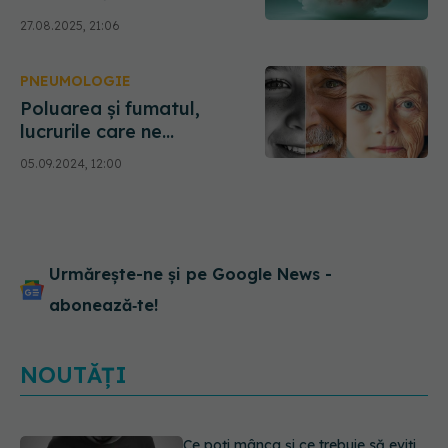
Expunerea la particulele
27.08.2025, 21:06
nocive încetinește gândirea
și memoria
PNEUMOLOGIE
Poluarea și fumatul,
lucrurile care ne
îmbătrânesc prematur.
05.09.2024, 12:00
Conf. univ. dr. Radu Crișan
Dabija: Risc major.
Deteriorează ADN-ul
Urmărește-ne și pe Google News -
abonează‑te!
NOUTĂȚI
Microplasticele pot traversa bariera